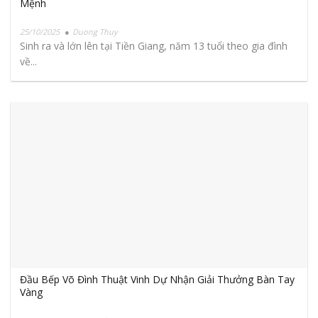
Mệnh
25/10/2025
Duong Thuy
Sinh ra và lớn lên tại Tiền Giang, năm 13 tuổi theo gia đình
về...
Đầu Bếp Võ Đình Thuật Vinh Dự Nhận Giải Thưởng Bàn Tay
Vàng