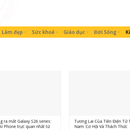
Làm đẹp
Sức khoẻ
Giáo dục
Đời Sống
K
 ra mắt Galaxy S26 series:
Tương Lai Của Tiền Điện Tử T
AI Phone trực quan nhất từ
Nam: Cơ Hội Và Thách Thức