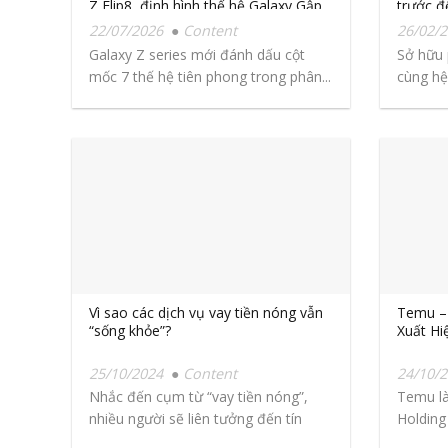
Z Flip8, định hình thế hệ Galaxy Gập
trước đ
Chuẩn Mới
22/07/2026
Content
26/02/
Galaxy Z series mới đánh dấu cột
Sở hữu
mốc 7 thế hệ tiên phong trong phân...
cùng hệ
Vì sao các dịch vụ vay tiền nóng vẫn
Temu –
“sống khỏe”?
Xuất Hi
25/10/2024
Content
24/10/
Nhắc đến cụm từ “vay tiền nóng”,
Temu là
nhiều người sẽ liên tưởng đến tín
Holding
dụng...