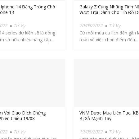
 Iphone 14 Đáng Trông Chờ
Galaxy Z Cùng Những Tính N
hone 13
Vượt Trội Dành Cho Tín Đồ D
2022
Tử Vy
20/08/2022
Tử Vy
14 series dự kiến sẽ là dòng
Cứ mỗi mùa du lịch đến gần l
m sở hữu nhiều nâng cấp...
toán về việc chọn điểm đến...
m Với Giao Dịch Chứng
VNM Được Mua Liên Tục, KB
hiên Chiều 19/08
Bị Xả Mạnh Tay
2022
Tử Vy
19/08/2022
Tử Vy