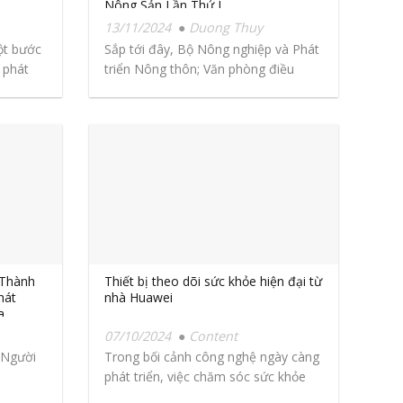
Nông Sản Lần Thứ I
13/11/2024
Duong Thuy
ột bước
Sắp tới đây, Bộ Nông nghiệp và Phát
 phát
triển Nông thôn; Văn phòng điều
phối...
 Thành
Thiết bị theo dõi sức khỏe hiện đại từ
hát
nhà Huawei
a
07/10/2024
Content
ề Người
Trong bối cảnh công nghệ ngày càng
phát triển, việc chăm sóc sức khỏe
cá...