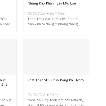
Những Khó Khăn ngày Một Lớn
03/06/2023
Bích Diệp
chính
Theo Tổng cục Thống kê, do tình
ện hoàn
hình kinh tế thế giới những tháng
đầu...
biệt
Phát Triển SUV Chạy Bằng Khí Hydro
hề rẻ
02/09/2022
Tử Vy
đặc biệt
Năm 2021, tại triển lãm ôtô Munich,
g...
Đức, BMW ra mắt mẫu iX5 Hydrogen