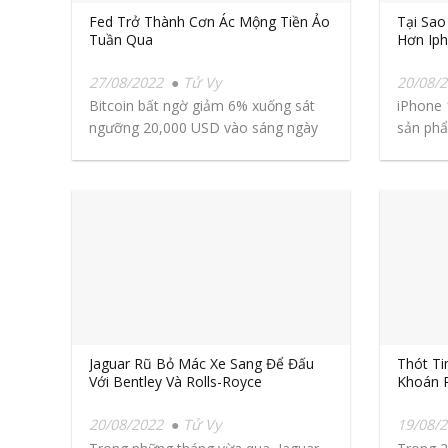
Fed Trở Thành Cơn Ác Mộng Tiền Ảo
Tại Sao
Tuần Qua
Hơn Ip
27/08/2022
Tử Vy
20/08/
Bitcoin bất ngờ giảm 6% xuống sát
iPhone 
ngưỡng 20,000 USD vào sáng ngày
sản phẩ
27/08 (giờ Việt Nam),...
Jaguar Rũ Bỏ Mác Xe Sang Để Đấu
Thót Ti
Với Bentley Và Rolls-Royce
Khoán P
20/08/2022
Tử Vy
19/08/