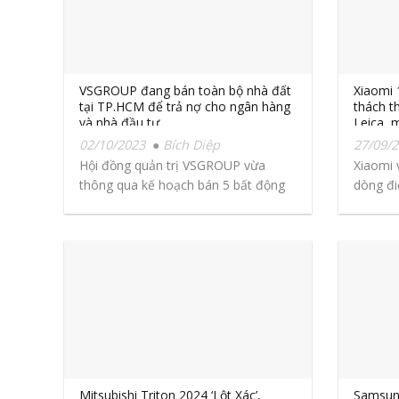
VSGROUP đang bán toàn bộ nhà đất
Xiaomi 
tại TP.HCM để trả nợ cho ngân hàng
thách t
và nhà đầu tư.
Leica, 
120W, q
02/10/2023
Bích Diệp
27/09/
Hội đồng quản trị VSGROUP vừa
Xiaomi 
thông qua kế hoạch bán 5 bất động
dòng đi
sản...
13T Ser
Mitsubishi Triton 2024 ‘Lột Xác’,
Samsung