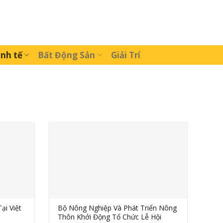
inh tế
Bất Động Sản
Giải Trí
ại Việt
Bộ Nông Nghiệp Và Phát Triển Nông
Thôn Khởi Động Tổ Chức Lễ Hội