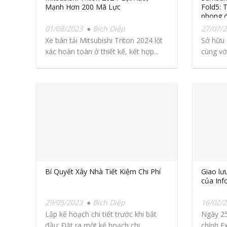
Mạnh Hơn 200 Mã Lực
Fold5: 
phong đ
không g
01/08/2023
Bích Diệp
27/07/
Xe bán tải Mitsubishi Triton 2024 lột
Sở hữu c
xác hoàn toàn ở thiết kế, kết hợp...
cùng với
Bí Quyết Xây Nhà Tiết Kiệm Chi Phí
Giao lưu
của Inf
29/05/2023
Bích Diệp
16/02/
Lập kế hoạch chi tiết trước khi bắt
Ngày 25
đầu: Đặt ra một kế hoạch chi...
chính E