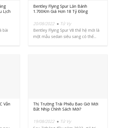
ăng
Bentley Flying Spur Lăn Bánh
u Lịch
1.700Km Giá Hơn 18 Tỷ Đồng
20/08/2022
Tử Vy
à bài
Bentley Flying Spur V8 thế hệ mới là
một mẫu sedan siêu sang có thể...
C Vẫn
Thị Trường Trái Phiếu Bao Giờ Mới
Bắt Nhịp Chính Sách Mới?
19/08/2022
Tử Vy