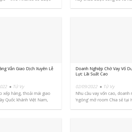
ng Vẫn Giao Dịch Xuyên Lễ
Doanh Nghiệp Chờ Vay Vố Dư
Lực Lãi Suất Cao
2022
Tử Vy
02/09/2022
Tử Vy
o xếp hàng, thoải mái giao
Nhu cầu vay vốn cao, doanh 
ày Quốc khánh Việt Nam,
‘ngóng’ mở room Chia sẻ tại 
o...
nghị...