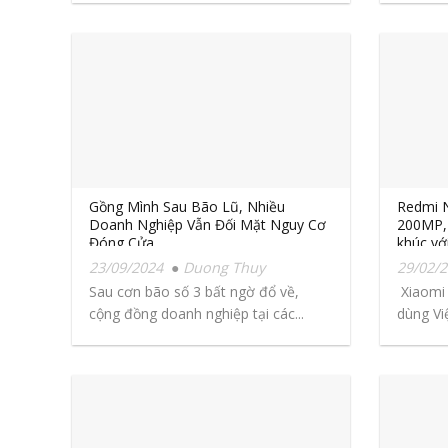
Gồng Mình Sau Bão Lũ, Nhiều
Redmi N
Doanh Nghiệp Vẫn Đối Mặt Nguy Cơ
200MP,
Đóng Cửa
khúc với
23/09/2024
Duong Thuy
29/02/
Sau cơn bão số 3 bất ngờ đổ về,
Xiaomi 
cộng đồng doanh nghiệp tại các...
dùng Vi
Pro...