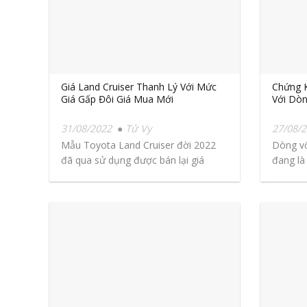
Giá Land Cruiser Thanh Lý Với Mức
Chứng 
Giá Gấp Đôi Giá Mua Mới
Với Dòn
31/08/2022
Tử Vy
27/08/
Mẫu Toyota Land Cruiser đời 2022
Dòng vố
đã qua sử dụng được bán lại giá
đang là
129.000...
chứng...