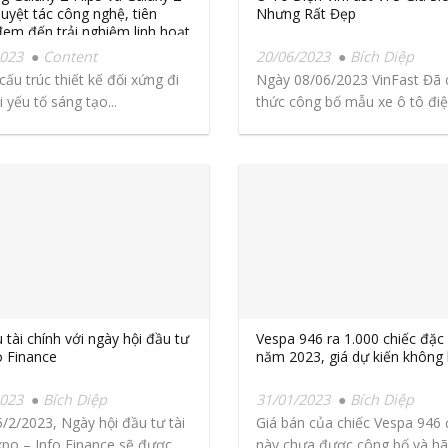
Tuyệt tác công nghệ, tiên
Nhưng Rất Đẹp
em đến trải nghiệm linh hoạt
iới hạn
2023
Content
20/06/2023
Bích Diệp
ấu trúc thiết kế đối xứng đi
Ngày 08/06/2023 VinFast Đã 
 yếu tố sáng tạo...
thức công bố mẫu xe ô tô đi
toàn...
 tài chính với ngày hội đầu tư
Vespa 946 ra 1.000 chiếc đặc 
o Finance
năm 2023, giá dự kiến không 
2023
Bích Diệp
31/01/2023
Bích Diệp
/2/2023, Ngày hội đầu tư tài
Giá bán của chiếc Vespa 946 
xpo – Info Finance sẽ được
này chưa được công bố và hãn