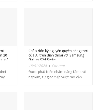
dmi
Chào đón kỷ nguyên quyền năng mới
in 20
của AI trên điện thoại với Samsung
o, giá
Galaxy S24 Series
18/01/2024
Content
edmi
Được phát triển nhằm nâng tầm trải
tay
nghiệm, từ giao tiếp vượt rào cản
tới...