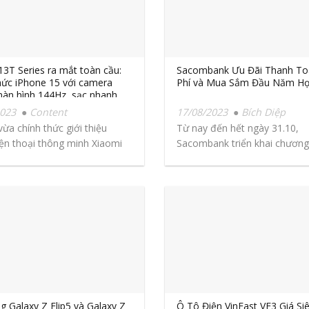
13T Series ra mắt toàn cầu:
Sacombank Ưu Đãi Thanh To
hức iPhone 15 với camera
Phí và Mua Sắm Đầu Năm H
màn hình 144Hz, sạc nhanh
uay video 8K
2023
Content
17/08/2023
Bích Diệp
vừa chính thức giới thiệu
Từ nay đến hết ngày 31.10,
ện thoại thông minh Xiaomi
Sacombank triển khai chương 
ies mới nhất của hãng...
khuyến mại “Năm học...
 Galaxy Z Flip5 và Galaxy Z
Ô Tô Điện VinFast VF3 Giá Si