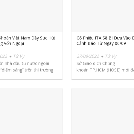
Khoán Việt Nam Đầy Sức Hút
Cổ Phiếu ITA Sẽ Bị Đưa Vào 
g Vốn Ngoại
Cảnh Báo Từ Ngày 06/09
2022
Tử Vy
27/08/2022
Tử Vy
n nhà đầu tư nước ngoài
Sở Giao dịch Chứng
 “điểm sáng” trên thị trường
khoán TP.HCM (HOSE) mới đ
công bố quyết định đưa cổ
phiếu ITA của...