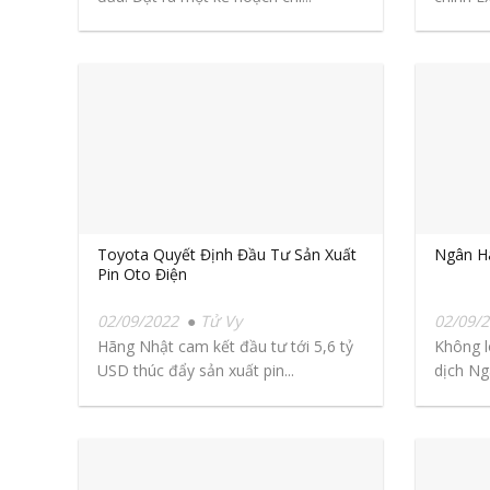
tổ...
Toyota Quyết Định Đầu Tư Sản Xuất
Ngân Hà
Pin Oto Điện
02/09/2022
Tử Vy
02/09/
Hãng Nhật cam kết đầu tư tới 5,6 tỷ
Không l
USD thúc đẩy sản xuất pin...
dịch Ng
người la