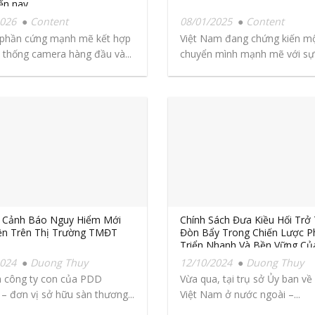
ến nay
2026
Content
08/01/2025
Content
 phần cứng mạnh mẽ kết hợp
Việt Nam đang chứng kiến m
 thống camera hàng đầu và...
chuyển mình mạnh mẽ với sự
triển...
 Cảnh Báo Nguy Hiểm Mới
Chính Sách Đưa Kiều Hối Trở
ện Trên Thị Trường TMĐT
Đòn Bẩy Trong Chiến Lược P
Triển Nhanh Và Bền Vững Củ
TP.HCM
2024
Duong Thuy
12/10/2024
Duong Thuy
 công ty con của PDD
Vừa qua, tại trụ sở Ủy ban v
 – đơn vị sở hữu sàn thương...
Việt Nam ở nước ngoài –...