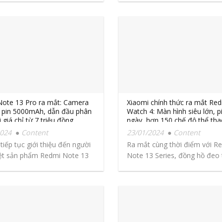
ote 13 Pro ra mắt: Camera
Xiaomi chính thức ra mắt Re
 pin 5000mAh, dẫn đầu phân
Watch 4: Màn hình siêu lớn, p
 giá chỉ từ 7 triệu đồng
ngày, hơn 150 chế độ thể tha
chỉ 2,39 triệu đồng
2024
Content
23/01/2024
Content
tiếp tục giới thiệu đến người
Ra mắt cùng thời điểm với R
ệt sản phẩm Redmi Note 13
Note 13 Series, đồng hồ đeo 
thông...