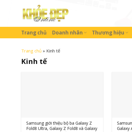
Skip
to
content
Trang chủ
Doanh nhân
Thương hiệu
Trang chủ
»
Kinh tế
Kinh tế
Samsung giới thiệu bộ ba Galaxy Z
Samsung
Fold8 Ultra, Galaxy Z Fold8 và Galaxy
Galaxy 