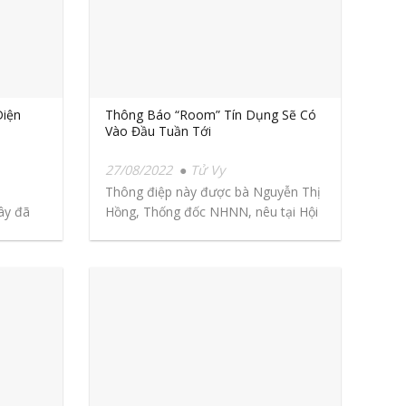
Diện
Thông Báo “Room” Tín Dụng Sẽ Có
Vào Đầu Tuần Tới
27/08/2022
Tử Vy
Thông điệp này được bà Nguyễn Thị
ây đã
Hồng, Thống đốc NHNN, nêu tại Hội
nghị...