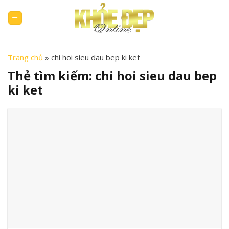
Skip
to
content
Trang chủ
»
chi hoi sieu dau bep ki ket
Thẻ tìm kiếm:
chi hoi sieu dau bep
ki ket