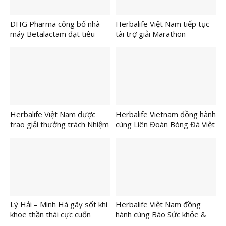
DHG Pharma công bố nhà
Herbalife Việt Nam tiếp tục
máy Betalactam đạt tiêu
tài trợ giải Marathon
chuẩn quốc tế EU-GMP
VnExpress Hải Phòng nhằm
khuyến khích lối sống năng
động lành mạnh
Herbalife Việt Nam được
Herbalife Vietnam đồng hành
trao giải thưởng trách Nhiệm
cùng Liên Đoàn Bóng Đá Việt
Xã Hội Doanh Nghiệp của
Nam tổ chức buổi đào tạo về
AmCham lần thứ tám liên tiếp
dinh dưỡng thể thao nâng
cao cho các huấn luyện viên
và cầu thủ bóng đá
Lý Hải – Minh Hà gây sốt khi
Herbalife Việt Nam đồng
khoe thần thái cực cuốn
hành cùng Báo Sức khỏe &
trong vai trò đại sứ thời
Đời sống tổ chức “Ngày Dinh