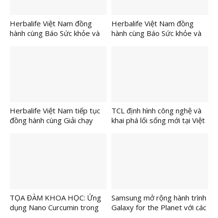
Herbalife Việt Nam đồng
Herbalife Việt Nam đồng
hành cùng Báo Sức khỏe và
hành cùng Báo Sức khỏe và
Đời sống tổ chức Cuộc thi
Đời sống tổ chức Ngày Dinh
“Tôi Khỏe Đẹp Hơn” lần thứ
Dưỡng Cộng Đồng Việt Nam
5 để khuyến khích mọi người
lần 6 tại TP.HCM nhằm lan
trở thành phiên bản tốt hơn
tỏa lối sống lành mạnh
của chính mình
Herbalife Việt Nam tiếp tục
TCL định hình công nghệ và
đồng hành cùng Giải chạy
khai phá lối sống mới tại Việt
VnExpress Marathon tại
Nam
Thành phố Cần Thơ nhằm
khuyến khích lối sống năng
động và lành mạnh
TỌA ĐÀM KHOA HỌC: Ứng
Samsung mở rộng hành trình
dụng Nano Curcumin trong
Galaxy for the Planet với các
kiểm soát viêm da, vảy nến –
mục tiêu mới đến năm 2030