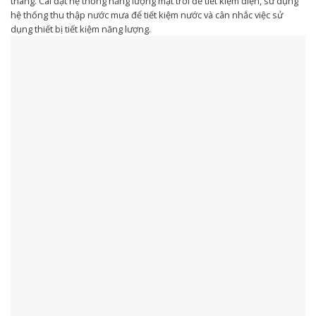
tháng. Cài đặt hệ thống năng lượng mặt trời để tiết kiệm điện, sử dụng
hệ thống thu thập nước mưa để tiết kiệm nước và cân nhắc việc sử
dụng thiết bị tiết kiệm năng lượng.