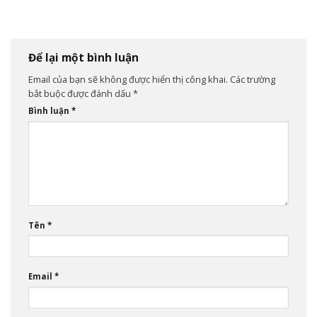
trang
Dưỡng Cộng Đồng Việt Nam”
lần 5 tại Hà Nội để khuyến
khích lối sống lành mạnh
Để lại một bình luận
Email của bạn sẽ không được hiển thị công khai.
Các trường
bắt buộc được đánh dấu
*
Bình luận
*
Tên
*
Email
*