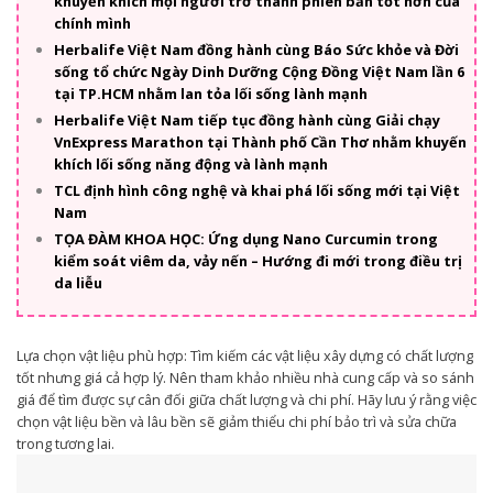
khuyến khích mọi người trở thành phiên bản tốt hơn của
chính mình
Herbalife Việt Nam đồng hành cùng Báo Sức khỏe và Đời
sống tổ chức Ngày Dinh Dưỡng Cộng Đồng Việt Nam lần 6
tại TP.HCM nhằm lan tỏa lối sống lành mạnh
Herbalife Việt Nam tiếp tục đồng hành cùng Giải chạy
VnExpress Marathon tại Thành phố Cần Thơ nhằm khuyến
khích lối sống năng động và lành mạnh
TCL định hình công nghệ và khai phá lối sống mới tại Việt
Nam
TỌA ĐÀM KHOA HỌC: Ứng dụng Nano Curcumin trong
kiểm soát viêm da, vảy nến – Hướng đi mới trong điều trị
da liễu
Lựa chọn vật liệu phù hợp: Tìm kiếm các vật liệu xây dựng có chất lượng
tốt nhưng giá cả hợp lý. Nên tham khảo nhiều nhà cung cấp và so sánh
giá để tìm được sự cân đối giữa chất lượng và chi phí. Hãy lưu ý rằng việc
chọn vật liệu bền và lâu bền sẽ giảm thiểu chi phí bảo trì và sửa chữa
trong tương lai.