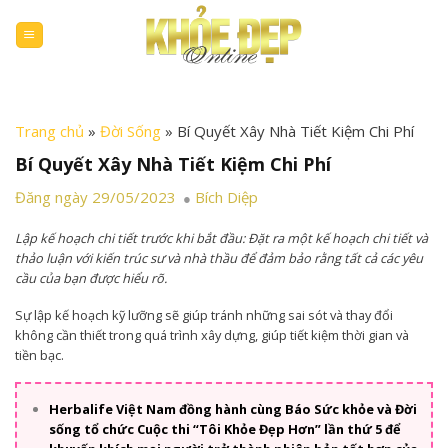
Skip
to
content
Trang chủ
»
Đời Sống
»
Bí Quyết Xây Nhà Tiết Kiệm Chi Phí
Bí Quyết Xây Nhà Tiết Kiệm Chi Phí
Đăng ngày 29/05/2023
Bích Diệp
Lập kế hoạch chi tiết trước khi bắt đầu: Đặt ra một kế hoạch chi tiết và
thảo luận với kiến trúc sư và nhà thầu để đảm bảo rằng tất cả các yêu
cầu của bạn được hiểu rõ.
Sự lập kế hoạch kỹ lưỡng sẽ giúp tránh những sai sót và thay đổi
không cần thiết trong quá trình xây dựng, giúp tiết kiệm thời gian và
tiền bạc.
Herbalife Việt Nam đồng hành cùng Báo Sức khỏe và Đời
sống tổ chức Cuộc thi “Tôi Khỏe Đẹp Hơn” lần thứ 5 để