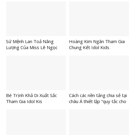
Hướng đi mới trong điều trị
da liễu
Sứ Mệnh Lan Toả Năng
Hoàng Kim Ngân Tham Gia
Lượng Của Miss Lê Ngọc
Chung Kết Idol Kids
Thanh Tâm
Internationl 2026
Bé Trịnh Khả Di Xuất Sắc
Cách các nền tảng chia sẻ tại
Tham Gia Idol Kis
châu Á thiết lập “quy tắc cho
Internationl 2026
lòng tốt”