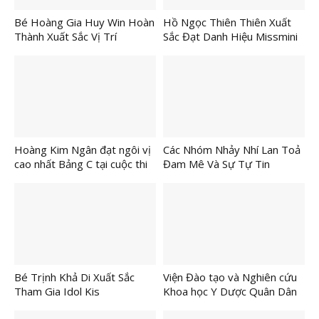
Bé Hoàng Gia Huy Win Hoàn
Hồ Ngọc Thiên Thiên Xuất
Thành Xuất Sắc Vị Trí
Sắc Đạt Danh Hiệu Missmini
Firstface Tại Chương Trình
– Best National Custome Và
“Sông Nước Tây Đô”
Best Stylish model Tại IDOl
Kids International 2026
Hoàng Kim Ngân đạt ngôi vị
Các Nhóm Nhảy Nhí Lan Toả
cao nhất Bảng C tại cuộc thi
Đam Mê Và Sự Tự Tin
IDol Kids International 2026
Bé Trịnh Khả Di Xuất Sắc
Viện Đào tạo và Nghiên cứu
Tham Gia Idol Kis
Khoa học Y Dược Quân Dân
Internationl 2026
Y kỷ niệm 81 năm Ngày