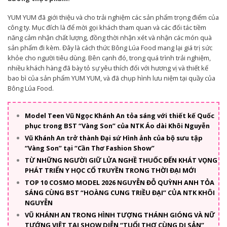
YUM YUM đã giới thiệu và cho trải nghiệm các sản phẩm trọng điểm của
công ty. Mục đích là để mời gọi khách tham quan và các đối tác tiềm
năng cảm nhận chất lượng, đồng thời nhận xét và nhận các món quà
sản phẩm đi kèm. Đây là cách thức Bông Lúa Food mang lại giá trị sức
khỏe cho người tiêu dùng. Bên cạnh đó, trong quá trình trải nghiệm,
nhiều khách hàng đã bày tỏ sự yêu thích đối với hương vị và thiết kế
bao bì của sản phẩm YUM YUM, và đã chụp hình lưu niệm tại quầy của
Bông Lúa Food.
Model Teen Vũ Ngọc Khánh An tỏa sáng với thiết kế Quốc
phục trong BST “Vàng Son” của NTK Áo dài Khôi Nguyễn
Vũ Khánh An trở thành Đại sứ Hình ảnh của bộ sưu tập
“Vàng Son” tại “Cần Thơ Fashion Show”
TỪ NHỮNG NGƯỜI GIỮ LỬA NGHỀ THUỐC ĐẾN KHÁT VỌNG
PHÁT TRIỂN Y HỌC CỔ TRUYỀN TRONG THỜI ĐẠI MỚI
TOP 10 COSMO MODEL 2026 NGUYỄN ĐỖ QUỲNH ANH TỎA
SÁNG CÙNG BST “HOÀNG CUNG TRIỀU ĐẠI” CỦA NTK KHÔI
NGUYỄN
VŨ KHÁNH AN TRONG HÌNH TƯỢNG THÁNH GIÓNG VÀ NỮ
TƯỚNG VIỆT TẠI SHOW DIỄN “TUỔI THƠ CÙNG DI SẢN”