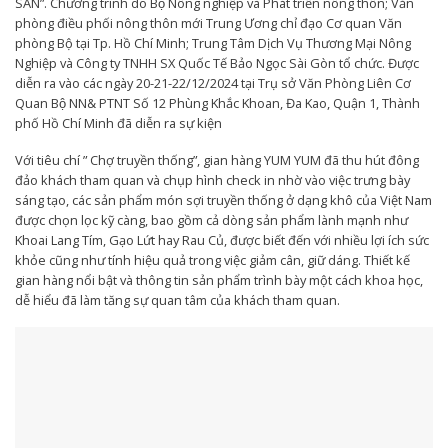
SẢN”. Chương trình do Bộ Nông nghiệp và Phát triển nông thôn; Văn
phòng điều phối nông thôn mới Trung Ương chỉ đạo Cơ quan Văn
phòng Bộ tại Tp. Hồ Chí Minh; Trung Tâm Dịch Vụ Thương Mại Nông
Nghiệp và Công ty TNHH SX Quốc Tế Bảo Ngọc Sài Gòn tổ chức. Được
diễn ra vào các ngày 20-21-22/12/2024 tại Trụ sở Văn Phòng Liên Cơ
Quan Bộ NN& PTNT Số 12 Phùng Khắc Khoan, Đa Kao, Quận 1, Thành
phố Hồ Chí Minh đã diễn ra sự kiện
Với tiêu chí ” Chợ truyền thống”, gian hàng YUM YUM đã thu hút đông
đảo khách tham quan và chụp hình check in nhờ vào việc trưng bày
sáng tạo, các sản phẩm món sợi truyền thống ở dạng khô của Việt Nam
được chọn lọc kỹ càng, bao gồm cả dòng sản phẩm lành mạnh như
Khoai Lang Tím, Gạo Lứt hay Rau Củ, được biết đến với nhiều lợi ích sức
khỏe cũng như tính hiệu quả trong việc giảm cân, giữ dáng. Thiết kế
gian hàng nổi bật và thông tin sản phẩm trình bày một cách khoa học,
dễ hiểu đã làm tăng sự quan tâm của khách tham quan.