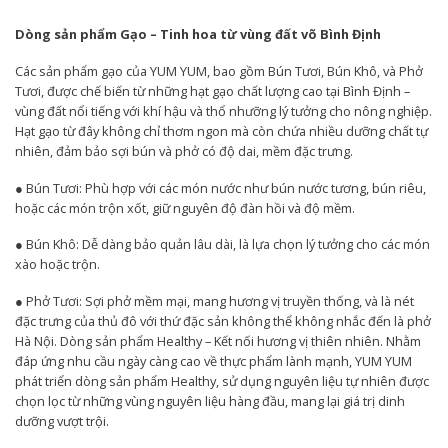
Dòng sản phẩm Gạo – Tinh hoa từ vùng đất võ Bình Định
Các sản phẩm gạo của YUM YUM, bao gồm Bún Tươi, Bún Khô, và Phở
Tươi, được chế biến từ những hạt gạo chất lượng cao tại Bình Định –
vùng đất nổi tiếng với khí hậu và thổ nhưỡng lý tưởng cho nông nghiệp.
Hạt gạo từ đây không chỉ thơm ngon mà còn chứa nhiều dưỡng chất tự
nhiên, đảm bảo sợi bún và phở có độ dai, mềm đặc trưng.
● Bún Tươi: Phù hợp với các món nước như bún nước tương, bún riêu,
hoặc các món trộn xốt, giữ nguyên độ đàn hồi và độ mềm.
● Bún Khô: Dễ dàng bảo quản lâu dài, là lựa chọn lý tưởng cho các món
xào hoặc trộn.
● Phở Tươi: Sợi phở mềm mại, mang hương vị truyền thống, và là nét
đặc trưng của thủ đô với thứ đặc sản không thể không nhắc đến là phở
Hà Nội. Dòng sản phẩm Healthy – Kết nối hương vị thiên nhiên. Nhằm
đáp ứng nhu cầu ngày càng cao về thực phẩm lành mạnh, YUM YUM
phát triển dòng sản phẩm Healthy, sử dụng nguyên liệu tự nhiên được
chọn lọc từ những vùng nguyên liệu hàng đầu, mang lại giá trị dinh
dưỡng vượt trội.