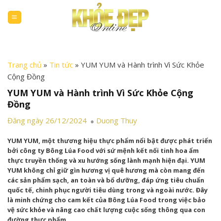
Skip
to
content
Trang chủ
»
Tin tức
»
YUM YUM và Hành trình Vì Sức Khỏe
Cộng Đồng
YUM YUM và Hành trình Vì Sức Khỏe Cộng
Đồng
Đăng ngày 26/12/2024
Duong Thuy
YUM YUM, một thương hiệu thực phẩm nổi bật được phát triển
bởi công ty Bông Lúa Food với sứ mệnh kết nối tinh hoa ẩm
thực truyền thống và xu hướng sống lành mạnh hiện đại. YUM
YUM không chỉ giữ gìn hương vị quê hương mà còn mang đến
các sản phẩm sạch, an toàn và bổ dưỡng, đáp ứng tiêu chuẩn
quốc tế, chinh phục người tiêu dùng trong và ngoài nước. Đây
là minh chứng cho cam kết của Bông Lúa Food trong việc bảo
vệ sức khỏe và nâng cao chất lượng cuộc sống thông qua con
đường thực phẩm.