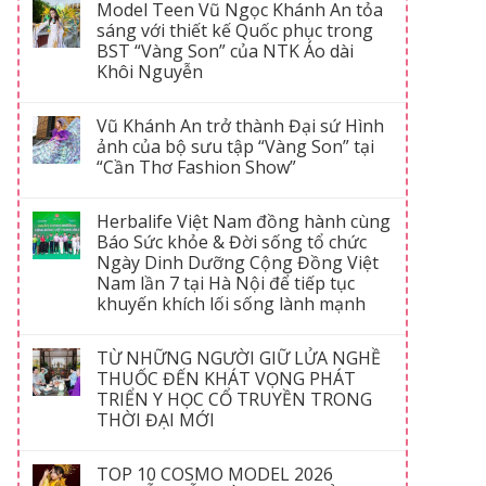
Model Teen Vũ Ngọc Khánh An tỏa
sáng với thiết kế Quốc phục trong
BST “Vàng Son” của NTK Áo dài
Khôi Nguyễn
Vũ Khánh An trở thành Đại sứ Hình
ảnh của bộ sưu tập “Vàng Son” tại
“Cần Thơ Fashion Show”
Herbalife Việt Nam đồng hành cùng
Báo Sức khỏe & Đời sống tổ chức
Ngày Dinh Dưỡng Cộng Đồng Việt
Nam lần 7 tại Hà Nội để tiếp tục
khuyến khích lối sống lành mạnh
TỪ NHỮNG NGƯỜI GIỮ LỬA NGHỀ
THUỐC ĐẾN KHÁT VỌNG PHÁT
TRIỂN Y HỌC CỔ TRUYỀN TRONG
THỜI ĐẠI MỚI
TOP 10 COSMO MODEL 2026