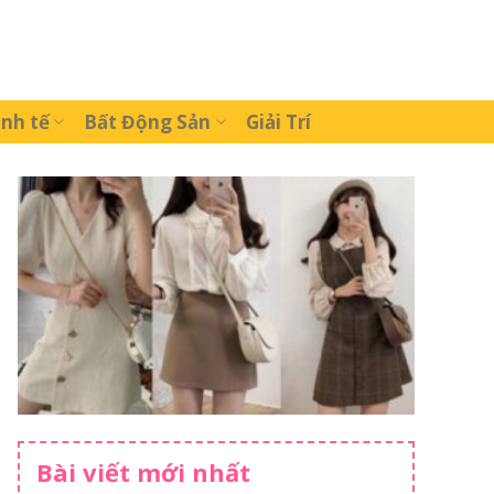
inh tế
Bất Động Sản
Giải Trí
Bài viết mới nhất