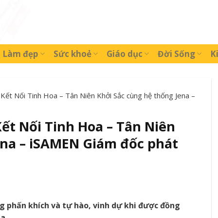
Làm đẹp
Sức khoẻ
Giáo dục
Đời Sống
K
Kết Nối Tinh Hoa – Tân Niên Khởi Sắc cùng hệ thống Jena –
ết Nối Tinh Hoa – Tân Niên
ena – iSAMEN Giám đốc phát
 phấn khích và tự hào, vinh dự khi được đồng
a.