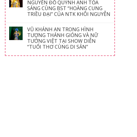
NGUYỄN ĐỖ QUỲNH ANH TỎA
SÁNG CÙNG BST “HOÀNG CUNG
TRIỀU ĐẠI” CỦA NTK KHÔI NGUYỄN
VŨ KHÁNH AN TRONG HÌNH
TƯỢNG THÁNH GIÓNG VÀ NỮ
TƯỚNG VIỆT TẠI SHOW DIỄN
“TUỔI THƠ CÙNG DI SẢN”