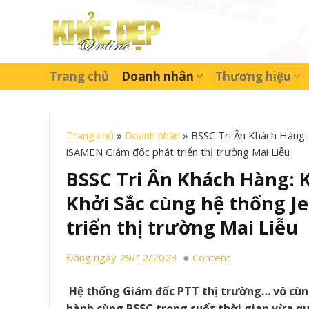
Skip
to
content
Trang chủ
Doanh nhân
Thương hiệu
Trang chủ
»
Doanh nhân
»
BSSC Tri Ân Khách Hàng: 
iSAMEN Giám đốc phát triển thị trường Mai Liễu
BSSC Tri Ân Khách Hàng: K
Khởi Sắc cùng hệ thống J
triển thị trường Mai Liễu
Đăng ngày 29/12/2023
Content
Hệ thống Giám đốc PTT thị trường… vô cùng
hành cùng BSSC trong suốt thời gian vừa qu