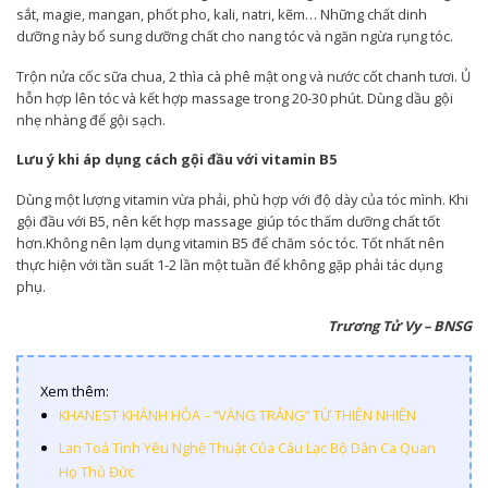
sắt, magie, mangan, phốt pho, kali, natri, kẽm… Những chất dinh
Trộn nửa cốc sữa chua, 2 thìa cà phê mật ong và nước cốt chanh tươi. ‏‏Ủ
hỗn hợp lên tóc và kết hợp massage trong 20-30 phút. ‏‏Dùng dầu gội
nhẹ nhàng để gội sạch.
Lưu ý khi áp dụng cách gội đầu với vitamin B5
gội đầu với B5, nên kết hợp massage giúp tóc thấm dưỡng chất tốt
hơn.‏‏Không nên lạm dụng vitamin B5 để chăm sóc tóc. Tốt nhất nên
thực hiện với tần suất 1-2 lần một tuần để không gặp phải tác dụng
phụ.
Trương Tử Vy – BNSG
Xem thêm:
KHANEST KHÁNH HÒA – “VÀNG TRẮNG” TỪ THIÊN NHIÊN
Lan Toả Tình Yêu Nghệ Thuật Của Câu Lạc Bộ Dân Ca Quan
Họ Thủ Đức