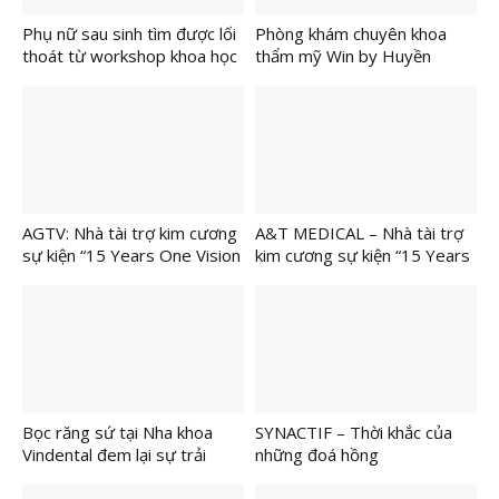
Phụ nữ sau sinh tìm được lối
Phòng khám chuyên khoa
thoát từ workshop khoa học
thẩm mỹ Win by Huyền
về vóc dáng
Thanh Korea được cấp phép
những gì?
AGTV: Nhà tài trợ kim cương
A&T MEDICAL – Nhà tài trợ
sự kiện “15 Years One Vision
kim cương sự kiện “15 Years
– We Belong Together” tôn
One Vision” kỉ niệm 15 năm
vinh hành trình 15 năm và
hoạt động ngành thẩm mỹ
định hình tương lai thẩm mỹ
Bác sĩ CK II Phạm Minh
công nghệ cao
Trường
Bọc răng sứ tại Nha khoa
SYNACTIF – Thời khắc của
Vindental đem lại sự trải
những đoá hồng
nghiệm tuyệt vời cho khách