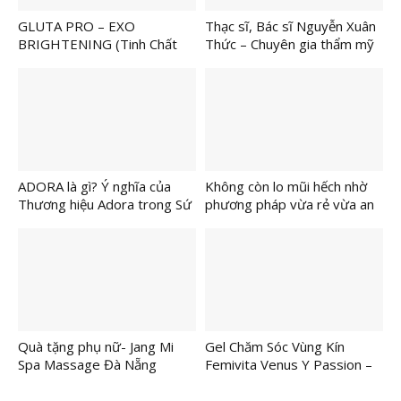
GLUTA PRO – EXO
Thạc sĩ, Bác sĩ Nguyễn Xuân
BRIGHTENING (Tinh Chất
Thức – Chuyên gia thẩm mỹ
Nám – Sáng Da )
vùng kín với kỹ thuật cao
Bệnh viện Phụ sản Hà Nội,
nơi hội tụ đẳng cấp y khoa
miền Bắc
ADORA là gì? Ý nghĩa của
Không còn lo mũi hếch nhờ
Thương hiệu Adora trong Sứ
phương pháp vừa rẻ vừa an
mệnh Làm Đẹp.
toàn
Quà tặng phụ nữ- Jang Mi
Gel Chăm Sóc Vùng Kín
Spa Massage Đà Nẵng
Femivita Venus Y Passion –
Bảo Bối Giúp “Cô Bé” Khỏe
Mạnh và Tự Tin