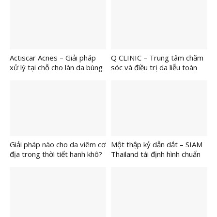
hàng
Actiscar Acnes – Giải pháp
Q CLINIC – Trung tâm chăm
xử lý tại chỗ cho làn da bùng
sóc và điều trị da liễu toàn
phát mụn
diện tại Quận 3
Giải pháp nào cho da viêm cơ
Một thập kỷ dẫn dắt – SIAM
địa trong thời tiết hanh khô?
Thailand tái định hình chuẩn
thẩm mỹ body bằng đa công
nghệ