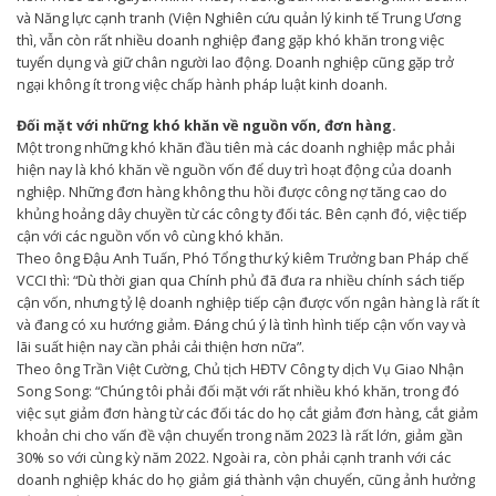
và Năng lực cạnh tranh (Viện Nghiên cứu quản lý kinh tế Trung Ương
thì, vẫn còn rất nhiều doanh nghiệp đang gặp khó khăn trong việc
tuyển dụng và giữ chân người lao động. Doanh nghiệp cũng gặp trở
ngại không ít trong việc chấp hành pháp luật kinh doanh.
Đối mặt với những khó khăn về nguồn vốn, đơn hàng.
Một trong những khó khăn đầu tiên mà các doanh nghiệp mắc phải
hiện nay là khó khăn về nguồn vốn để duy trì hoạt động của doanh
nghiệp. Những đơn hàng không thu hồi được công nợ tăng cao do
khủng hoảng dây chuyền từ các công ty đối tác. Bên cạnh đó, việc tiếp
cận với các nguồn vốn vô cùng khó khăn.
Theo ông Đậu Anh Tuấn, Phó Tổng thư ký kiêm Trưởng ban Pháp chế
VCCI thì: “Dù thời gian qua Chính phủ đã đưa ra nhiều chính sách tiếp
cận vốn, nhưng tỷ lệ doanh nghiệp tiếp cận được vốn ngân hàng là rất ít
và đang có xu hướng giảm. Đáng chú ý là tình hình tiếp cận vốn vay và
lãi suất hiện nay cần phải cải thiện hơn nữa”.
Theo ông Trần Việt Cường, Chủ tịch HĐTV Công ty dịch Vụ Giao Nhận
Song Song: “Chúng tôi phải đối mặt với rất nhiều khó khăn, trong đó
việc sụt giảm đơn hàng từ các đối tác do họ cắt giảm đơn hàng, cắt giảm
khoản chi cho vấn đề vận chuyển trong năm 2023 là rất lớn, giảm gần
30% so với cùng kỳ năm 2022. Ngoài ra, còn phải cạnh tranh với các
doanh nghiệp khác do họ giảm giá thành vận chuyển, cũng ảnh hưởng