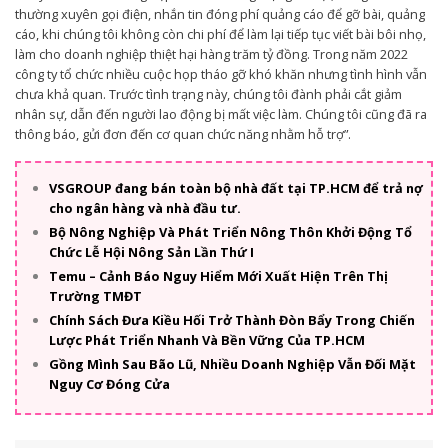
thường xuyên gọi điện, nhắn tin đóng phí quảng cáo để gỡ bài, quảng
cáo, khi chúng tôi không còn chi phí để làm lại tiếp tục viết bài bôi nhọ,
làm cho doanh nghiệp thiệt hại hàng trăm tỷ đồng. Trong năm 2022
công ty tổ chức nhiều cuộc họp tháo gỡ khó khăn nhưng tình hình vẫn
chưa khả quan. Trước tình trạng này, chúng tôi đành phải cắt giảm
nhân sự, dẫn đến người lao động bị mất việc làm. Chúng tôi cũng đã ra
thông báo, gửi đơn đến cơ quan chức năng nhằm hỗ trợ”.
VSGROUP đang bán toàn bộ nhà đất tại TP.HCM để trả nợ
cho ngân hàng và nhà đầu tư.
Bộ Nông Nghiệp Và Phát Triển Nông Thôn Khởi Động Tổ
Chức Lễ Hội Nông Sản Lần Thứ I
Temu – Cảnh Báo Nguy Hiểm Mới Xuất Hiện Trên Thị
Trường TMĐT
Chính Sách Đưa Kiều Hối Trở Thành Đòn Bẩy Trong Chiến
Lược Phát Triển Nhanh Và Bền Vững Của TP.HCM
Gồng Mình Sau Bão Lũ, Nhiều Doanh Nghiệp Vẫn Đối Mặt
Nguy Cơ Đóng Cửa