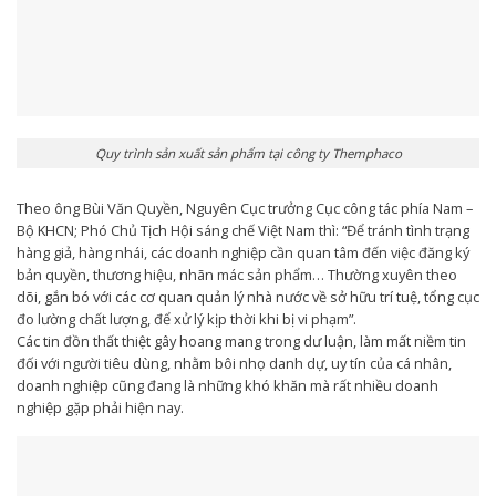
Quy trình sản xuất sản phẩm tại công ty Themphaco
Theo ông Bùi Văn Quyền, Nguyên Cục trưởng Cục công tác phía Nam –
Bộ KHCN; Phó Chủ Tịch Hội sáng chế Việt Nam thì: “Để tránh tình trạng
hàng giả, hàng nhái, các doanh nghiệp cần quan tâm đến việc đăng ký
bản quyền, thương hiệu, nhãn mác sản phẩm… Thường xuyên theo
dõi, gắn bó với các cơ quan quản lý nhà nước về sở hữu trí tuệ, tổng cục
đo lường chất lượng, để xử lý kịp thời khi bị vi phạm”.
Các tin đồn thất thiệt gây hoang mang trong dư luận, làm mất niềm tin
đối với người tiêu dùng, nhằm bôi nhọ danh dự, uy tín của cá nhân,
doanh nghiệp cũng đang là những khó khăn mà rất nhiều doanh
nghiệp gặp phải hiện nay.