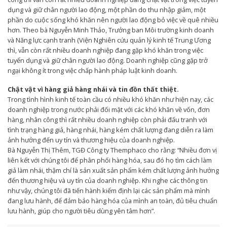
dụng và giữ chân người lao động, một phần do thu nhập giảm, một
phần do cuộc sống khó khăn nên người lao động bỏ việc về quê nhiều
hơn. Theo bà Nguyễn Minh Thảo, Trưởng ban Môi trường kinh doanh
và Năng lực cạnh tranh (Viện Nghiên cứu quản lý kinh tế Trung Ương
thì, vẫn còn rất nhiều doanh nghiệp đang gặp khó khăn trong việc
tuyển dụng và giữ chân người lao động. Doanh nghiệp cũng gặp trở
ngại không ít trong việc chấp hành pháp luật kinh doanh.
Chật vật vì hàng giả hàng nhái và tin đồn thất thiệt.
Trong tình hình kinh tế toàn cầu có nhiều khó khăn như hiện nay, các
doanh nghiệp trong nước phải đối mặt với các khó khăn về vốn, đơn
hàng, nhân công thì rất nhiều doanh nghiệp còn phải đấu tranh với
tình trạng hàng giả, hàng nhái, hàng kém chất lượng đang diễn ra làm
ảnh hưởng đến uy tín và thương hiệu của doanh nghiệp.
Bà Nguyễn Thị Thêm, TGĐ Công ty Themphaco cho rằng: “Nhiều đơn vị
liên kết với chúng tôi để phân phối hàng hóa, sau đó họ tìm cách làm
giả làm nhái, thậm chí là sản xuất sản phẩm kém chất lượng ảnh hưởng
đến thương hiệu và uy tín của doanh nghiệp. Khi nghe các thông tin
như vậy, chúng tôi đã tiến hành kiểm định lại các sản phẩm mà mình
đang lưu hành, để đảm bảo hàng hóa của mình an toàn, đủ tiêu chuẩn
lưu hành, giúp cho người tiêu dùng yên tâm hơn”.