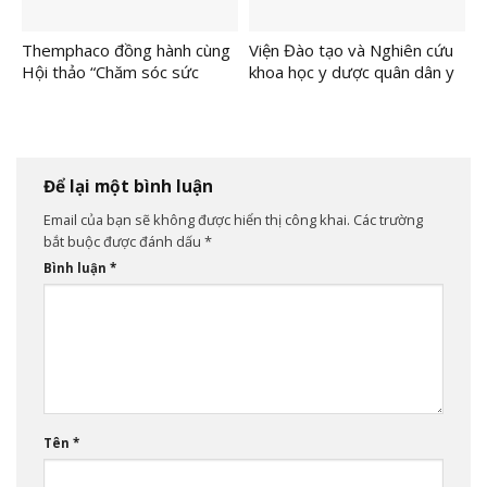
Themphaco đồng hành cùng
Viện Đào tạo và Nghiên cứu
Hội thảo “Chăm sóc sức
khoa học y dược quân dân y
khỏe cộng đồng – Giải pháp
hiện thực hóa nghị quyết 72-
từ Y học cổ truyền”
NQ/TW Bằng dự án “Chăm
sóc sức khỏe cộng đồng –
Giải pháp từ y học cổ truyền”
Để lại một bình luận
Email của bạn sẽ không được hiển thị công khai.
Các trường
bắt buộc được đánh dấu
*
Bình luận
*
Tên
*