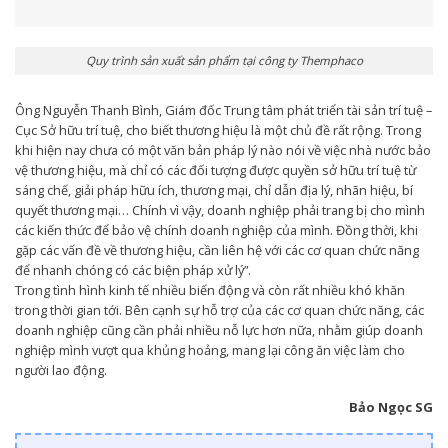
Quy trình sản xuất sản phẩm tại công ty Themphaco
Ông Nguyễn Thanh Bình, Giám đốc Trung tâm phát triển tài sản trí tuệ –
Cục Sở hữu trí tuệ, cho biết thương hiệu là một chủ đề rất rộng. Trong
khi hiện nay chưa có một văn bản pháp lý nào nói về việc nhà nước bảo
vệ thương hiệu, mà chỉ có các đối tượng được quyền sở hữu trí tuệ từ
sáng chế, giải pháp hữu ích, thương mại, chỉ dẫn địa lý, nhãn hiệu, bí
quyết thương mại… Chính vì vậy, doanh nghiệp phải trang bị cho mình
các kiến thức để bảo vệ chính doanh nghiệp của mình. Đồng thời, khi
gặp các vấn đề về thương hiệu, cần liên hệ với các cơ quan chức năng
để nhanh chóng có các biện pháp xử lý”.
Trong tình hình kinh tế nhiều biến động và còn rất nhiều khó khăn
trong thời gian tới. Bên cạnh sự hỗ trợ của các cơ quan chức năng, các
doanh nghiệp cũng cần phải nhiều nỗ lực hơn nữa, nhằm giúp doanh
nghiệp mình vượt qua khủng hoảng, mang lại công ăn việc làm cho
người lao động.
Bảo Ngọc SG