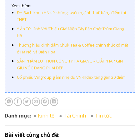
Xem thêm:
ĐH Bách khoa HN sẽ không tuyển ngành ‘hot’ bằng điểm thi
THPT
Y Án Tử Hình Với ‘Thiếu Gia’ Miền Tây Bắn Chết Trùm Giang
Hồ
Thương hiệu đình đám Chuk Tea & Coffee chính thức có mặt
ở Hà Nội và Biên Hoà
SẢN PHẨM EO THON CÔNG TY HÀ GIANG – GIẢI PHÁP GÌN
GIỮ VÓC DÁNG PHÁI ĐẸP
Cổ phiếu Vingroup giảm nhẹ dù VN-Index tăng gần 20 điểm
Danh mục:
Kinh tế
Tài Chính
Tin tức
Bài viết cùng chủ đề: