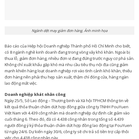
Ngành dệt may giảm đơn hàng. Ảnh minh họa
Báo cáo của Hiệp hội Doanh nghiệp Thành phố Hồ Chí Minh cho biết,
có 8 ngành nghề kinh doanh đang trong vòng vây khó khăn. Ngoài bị
thua lỗ, giảm đơn hàng, nhiều đơn vị đang đứng trước nguy cơ phá sản.
Không chỉ xuất khẩu gặp khó mà nhu cầu tiêu thụ nội địa cũng giảm
mạnh khiến hàng loạt doanh nghiệp rơi vào tình cảnh khó khăn, thiếu
đơn hàng nên phải thu hẹp sản xuất, thậm chí đóng cửa, hàng ngàn
lao động mất việc.
Doanh nghiệp khát nhân công
Ngày 25/5, Sở Lao động – Thương binh và Xã hội TPHCM thông tin về
kết quả thỏa thuận chấm dứt hợp đồng giữa công ty TNHH PouYuen
Việt Nam với 4.439 công nhân mà doanh nghiệp dự định cắt giảm vào
cuối tháng 6. Theo đó, đã có 4.438 công nhân trong tổng số 4.439
người đồng ý ký thỏa thuận chấm dứt hợp đồng lao động tại PouYuen
từ ngày 24/6. Dự kiến ngày 30/6, công ty sẽ chi trả số tiền trợ cấp thôi
việc cho 4.438 công nhân này.