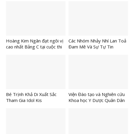
“Sông Nước Tây Đô”
Best Stylish model Tại IDOl
Kids International 2026
Hoàng Kim Ngân đạt ngôi vị
Các Nhóm Nhảy Nhí Lan Toả
cao nhất Bảng C tại cuộc thi
Đam Mê Và Sự Tự Tin
IDol Kids International 2026
Bé Trịnh Khả Di Xuất Sắc
Viện Đào tạo và Nghiên cứu
Tham Gia Idol Kis
Khoa học Y Dược Quân Dân
Internationl 2026
Y kỷ niệm 81 năm Ngày
thành lập Quân đội nhân dân
Việt Nam (22/12/1944 –
22/12/2025)