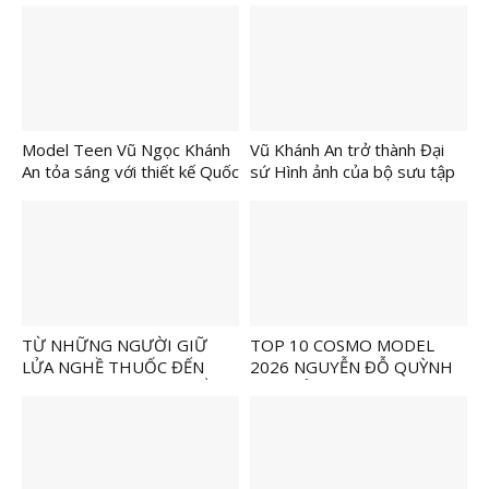
Model Teen Vũ Ngọc Khánh
Vũ Khánh An trở thành Đại
An tỏa sáng với thiết kế Quốc
sứ Hình ảnh của bộ sưu tập
phục trong BST “Vàng Son”
“Vàng Son” tại “Cần Thơ
của NTK Áo dài Khôi Nguyễn
Fashion Show”
TỪ NHỮNG NGƯỜI GIỮ
TOP 10 COSMO MODEL
LỬA NGHỀ THUỐC ĐẾN
2026 NGUYỄN ĐỖ QUỲNH
KHÁT VỌNG PHÁT TRIỂN Y
ANH TỎA SÁNG CÙNG BST
HỌC CỔ TRUYỀN TRONG
“HOÀNG CUNG TRIỀU ĐẠI”
THỜI ĐẠI MỚI
CỦA NTK KHÔI NGUYỄN