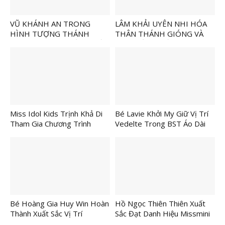
VŨ KHÁNH AN TRONG
LÂM KHẢI UYÊN NHI HÓA
HÌNH TƯỢNG THÁNH
THÂN THÁNH GIÓNG VÀ
GIÓNG VÀ NỮ TƯỚNG VIỆT
NỮ TƯỚNG VIỆT TRONG
TẠI SHOW DIỄN “TUỔI THƠ
SHOW DIỄN “TUỔI THƠ
CÙNG DI SẢN”
CÙNG DI SẢN”
Miss Idol Kids Trịnh Khả Di
Bé Lavie Khởi My Giữ Vị Trí
Tham Gia Chương Trình
Vedelte Trong BST Áo Dài
“Sông Nước Tây Đô”
“Việt Nam Gấm Hoa” Tại
Chương Trình “Sông Nước
Tây Đô”
Bé Hoàng Gia Huy Win Hoàn
Hồ Ngọc Thiên Thiên Xuất
Thành Xuất Sắc Vị Trí
Sắc Đạt Danh Hiệu Missmini
Firstface Tại Chương Trình
– Best National Custome Và