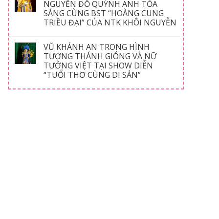
NGUYỄN ĐỖ QUỲNH ANH TỎA
SÁNG CÙNG BST “HOÀNG CUNG
TRIỀU ĐẠI” CỦA NTK KHÔI NGUYỄN
VŨ KHÁNH AN TRONG HÌNH
TƯỢNG THÁNH GIÓNG VÀ NỮ
TƯỚNG VIỆT TẠI SHOW DIỄN
“TUỔI THƠ CÙNG DI SẢN”