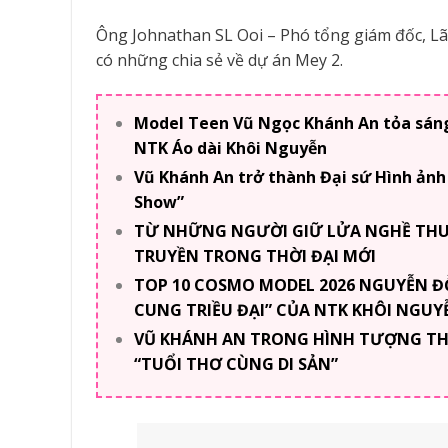
Ông Johnathan SL Ooi – Phó tổng giám đốc, Lã
có những chia sẻ về dự án Mey 2.
Model Teen Vũ Ngọc Khánh An tỏa sáng 
NTK Áo dài Khôi Nguyễn
Vũ Khánh An trở thành Đại sứ Hình ảnh
Show”
TỪ NHỮNG NGƯỜI GIỮ LỬA NGHỀ THU
TRUYỀN TRONG THỜI ĐẠI MỚI
TOP 10 COSMO MODEL 2026 NGUYỄN 
CUNG TRIỀU ĐẠI” CỦA NTK KHÔI NGUY
VŨ KHÁNH AN TRONG HÌNH TƯỢNG TH
“TUỔI THƠ CÙNG DI SẢN”