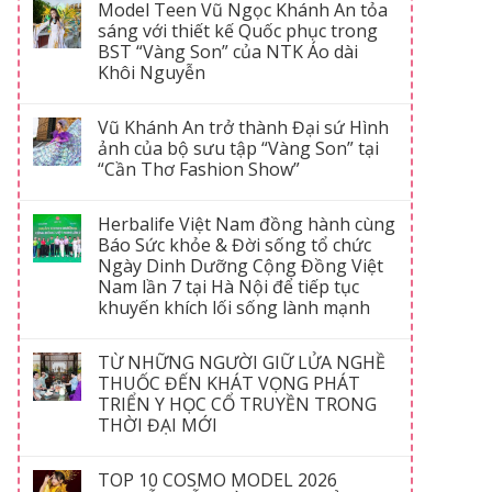
Model Teen Vũ Ngọc Khánh An tỏa
sáng với thiết kế Quốc phục trong
BST “Vàng Son” của NTK Áo dài
Khôi Nguyễn
Vũ Khánh An trở thành Đại sứ Hình
ảnh của bộ sưu tập “Vàng Son” tại
“Cần Thơ Fashion Show”
Herbalife Việt Nam đồng hành cùng
Báo Sức khỏe & Đời sống tổ chức
Ngày Dinh Dưỡng Cộng Đồng Việt
Nam lần 7 tại Hà Nội để tiếp tục
khuyến khích lối sống lành mạnh
TỪ NHỮNG NGƯỜI GIỮ LỬA NGHỀ
THUỐC ĐẾN KHÁT VỌNG PHÁT
TRIỂN Y HỌC CỔ TRUYỀN TRONG
THỜI ĐẠI MỚI
TOP 10 COSMO MODEL 2026