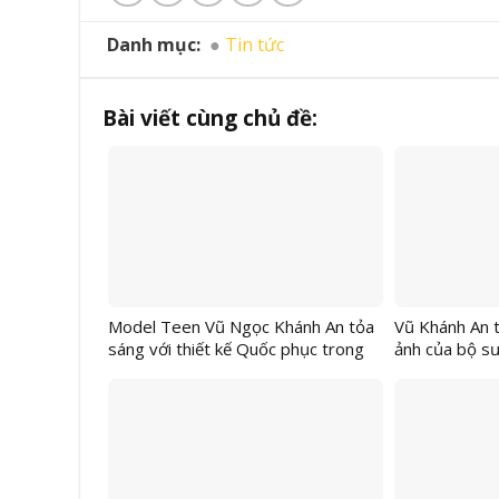
Danh mục:
Tin tức
Bài viết cùng chủ đề:
Model Teen Vũ Ngọc Khánh An tỏa
Vũ Khánh An t
sáng với thiết kế Quốc phục trong
ảnh của bộ sư
BST “Vàng Son” của NTK Áo dài
“Cần Thơ Fas
Khôi Nguyễn