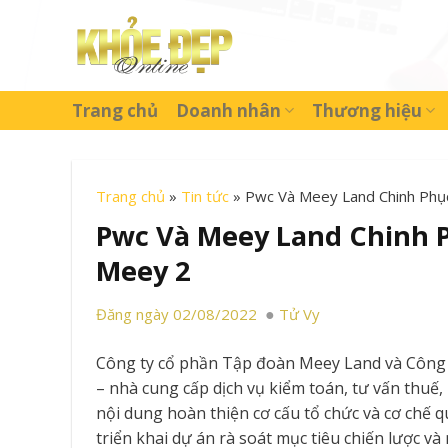
Skip
to
content
Trang chủ
Doanh nhân
Thương hiệu
Trang chủ
»
Tin tức
»
Pwc Và Meey Land Chinh Phụ
Pwc Và Meey Land Chinh 
Meey 2
Đăng ngày 02/08/2022
Tử Vy
Công ty cổ phần Tập đoàn Meey Land và Công
– nhà cung cấp dịch vụ kiểm toán, tư vấn thuế,
nội dung hoàn thiện cơ cấu tổ chức và cơ chế q
triển khai dự án rà soát mục tiêu chiến lược v