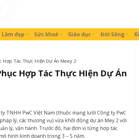
Làm đẹp
Sức khoẻ
Giáo dục
Đời Sống
K
c Hợp Tác Thực HIện Dự Án Meey 2
Phục Hợp Tác Thực HIện Dự Án
 ty TNHH PwC Việt Nam (thuộc mạng lưới Công ty PwC
 pháp lý, các thương vụ) vừa khởi động dự án Mey 2 với
uản lý, vận hành. Trước đó, hai đơn vị từng hợp tác
à mô hình kinh doanh trong 3 – 5 năm.