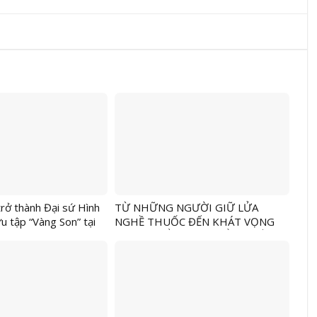
rở thành Đại sứ Hình
TỪ NHỮNG NGƯỜI GIỮ LỬA
u tập “Vàng Son” tại
NGHỀ THUỐC ĐẾN KHÁT VỌNG
hion Show”
PHÁT TRIỂN Y HỌC CỔ TRUYỀN
TRONG THỜI ĐẠI MỚI