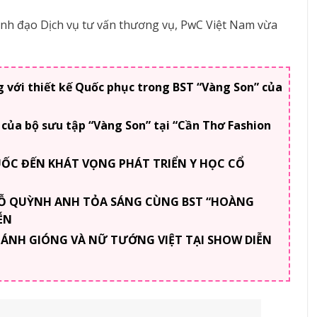
nh đạo Dịch vụ tư vấn thương vụ, PwC Việt Nam vừa
với thiết kế Quốc phục trong BST “Vàng Son” của
 của bộ sưu tập “Vàng Son” tại “Cần Thơ Fashion
ỐC ĐẾN KHÁT VỌNG PHÁT TRIỂN Y HỌC CỔ
ĐỖ QUỲNH ANH TỎA SÁNG CÙNG BST “HOÀNG
ỄN
ÁNH GIÓNG VÀ NỮ TƯỚNG VIỆT TẠI SHOW DIỄN