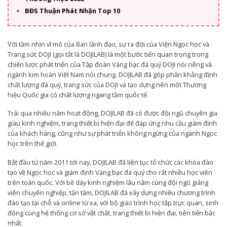
BĐS Thuận Phát Nhận Top 10
Với tầm nhìn vĩ mô của Ban lãnh đạo, sự ra đời của Viện Ngọc học và
Trang sức DOJI (gọi tắt là DOJILAB) là một bước tiến quan trọng trong
chiến lược phát triển của Tập đoàn Vàng bạc đá quý DOJI nói riêng và
ngành kim hoàn Việt Nam nói chung. DOJILAB đã góp phần khẳng định
chất lượng đá quý, trang sức của DOJI và tạo dựng nên một Thương
hiệu Quốc gia có chất lượng ngang tầm quốc tế.
Trải qua nhiều năm hoạt động, DOJILAB đã có được đội ngũ chuyên gia
giàu kinh nghiệm, trang thiết bị hiện đại để đáp ứng nhu cầu giám định
của khách hàng, cũng như sự phát triển không ngừng của ngành Ngọc
học trên thế giới.
Bắt đầu từ năm 2011 tới nay, DOJILAB đã liên tục tổ chức các khóa đào
tạo về Ngọc học và giám định Vàng bạc đá quý cho rất nhiều học viên
trên toàn quốc. Với bề dày kinh nghiệm lâu năm cùng đội ngũ giảng
viên chuyên nghiệp, tận tâm, DOJILAB đã xây dựng nhiều chương trình
đào tạo tại chỗ và online từ xa, với bộ giáo trình học tập trực quan, sinh
động cùng hệ thống cơ sở vật chất, trang thiết bị hiện đại, tiên tiến bậc
nhất.