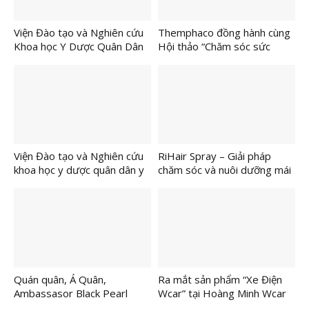
Viện Đào tạo và Nghiên cứu
Themphaco đồng hành cùng
Khoa học Y Dược Quân Dân
Hội thảo “Chăm sóc sức
Y kỷ niệm 81 năm Ngày
khỏe cộng đồng – Giải pháp
thành lập Quân đội nhân dân
từ Y học cổ truyền”
Việt Nam (22/12/1944 –
22/12/2025)
Viện Đào tạo và Nghiên cứu
RiHair Spray – Giải pháp
khoa học y dược quân dân y
chăm sóc và nuôi dưỡng mái
hiện thực hóa nghị quyết 72-
tóc chắc khỏe từ Nhật Bản ra
NQ/TW Bằng dự án “Chăm
mắt tại Việt Nam
sóc sức khỏe cộng đồng –
Giải pháp từ y học cổ truyền”
Quán quân, Á Quân,
Ra mắt sản phẩm “Xe Điện
Ambassasor Black Pearl
Wcar” tại Hoàng Minh Wcar
Nexttop Model Kids 2025