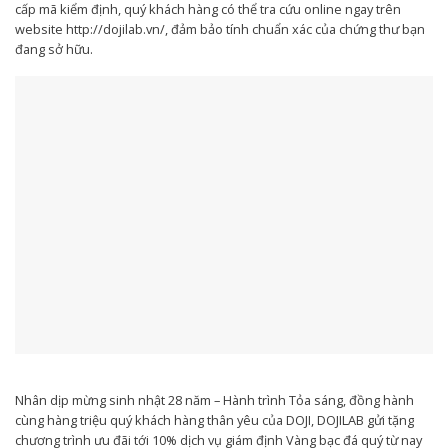
cấp mã kiểm định, quý khách hàng có thể tra cứu online ngay trên
website http://dojilab.vn/, đảm bảo tính chuẩn xác của chứng thư bạn
đang sở hữu.
Nhân dịp mừng sinh nhật 28 năm – Hành trình Tỏa sáng, đồng hành
cùng hàng triệu quý khách hàng thân yêu của DOJI, DOJILAB gửi tặng
chương trình ưu đãi tới 10% dịch vụ giám định Vàng bạc đá quý từ nay