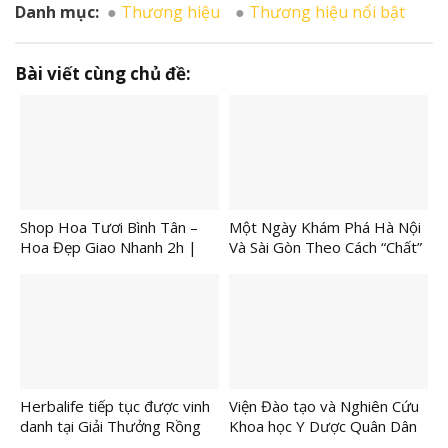
Danh mục:
Thương hiệu
Thương hiệu nổi bật
Bài viết cùng chủ đề:
Shop Hoa Tươi Bình Tân –
Một Ngày Khám Phá Hà Nội
Hoa Đẹp Giao Nhanh 2h |
Và Sài Gòn Theo Cách “Chất”
Shop Hoa Hướng Dương
Hơn Bao Giờ Hết
Herbalife tiếp tục được vinh
Viện Đào tạo và Nghiên Cứu
danh tại Giải Thưởng Rồng
Khoa học Y Dược Quân Dân
Vàng 2026
Y Dâng Hương Tri Ân Đại