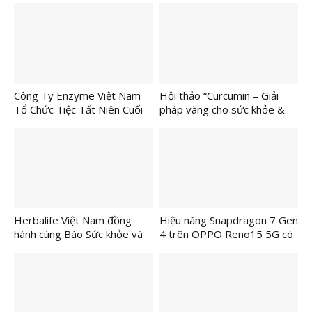
Danh Y Hải Thượng Lãn Ông
Công Ty Enzyme Việt Nam
Hội thảo “Curcumin – Giải
Tổ Chức Tiệc Tất Niên Cuối
pháp vàng cho sức khỏe &
Năm
sắc đẹp từ bên trong”: Kết
nối khoa học với lối sống hiện
đại
Herbalife Việt Nam đồng
Hiệu năng Snapdragon 7 Gen
hành cùng Báo Sức khỏe và
4 trên OPPO Reno15 5G có
Đời sống tổ chức Lễ Trao
đủ mạnh cho game và đa
Giải Cuộc Thi “Tôi Khỏe Đẹp
nhiệm?
Hơn 2025” vinh danh 12 ứng
viên xuất sắc nhất từ hơn
4.000 bài dự thi