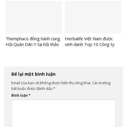
Chính Thức Lộ Diện
Themphaco đồng hành cùng
Herbalife Việt Nam được
Hội Quân Dân Y tại hội thảo
vinh danh Top 10 Công ty
khoa học về dinh dưỡng học
Thực phẩm Uy tín lần thứ
đường
năm liên tiếp
Để lại một bình luận
Email của bạn sẽ không được hiển thị công khai.
Các trường
bắt buộc được đánh dấu
*
Bình luận
*