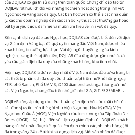
của DOJILAB có giá trị sử dụng trên toàn quốc. Chứng chỉ đào tạo từ
DOJILAB rất hữu ích đối với những học viên hoạt động trong lĩnh vực
Ngọc học và Vàng bạc đá quý. Các bạn học viên có thể là các nhà quản
lý, các chủ doanh nghiệp đến các cán bộ kỹ thuật, các thương gia hoặc
bất kỳ ai yêu thích. đam mê và muốn tìm hiểu về lĩnh vực đá quý.
Bên cạnh dịch vụ đào tạo Ngọc học, DOJILAB còn được biết đến với dịch
vụ Giám định Vàng bạc đá quý uy tín hàng đầu Việt Nam, được nhiều
khách hàng tin tưởng lựa chọn. Với đội ngũ chuyên gia giàu kinh
nghiệm, trang thiết bị tiên tiến, DOJILAB đáp ứng được gần như tất cả
yêu cầu giám định đá quý của những khách hàng khó tính nhất.
Hiện nay, DOJILAB là đơn vị duy nhất ở Việt Nam được đầu tư và trang bị
các thiết bị phân tích đá quý tiêu chuẩn vượt trội như Phổ hồng ngoại
FTIR, phổ Raman, Phổ UV-VIS, iD100 diamond testing… tương tự như
các Viện Ngọc học hàng đầu trên thế giới như GIA, GIT, FEGEMLAB…
DOJILAB cũng áp dụng các tiêu chuẩn giám định hết sức chặt chẽ của
các đơn vị uy tín trên thế giới như Viện Ngọc học Hoa Kỳ (GIA), Viện
Ngọc học Châu Á (AIGS), Viện Nghiên cứu kim cương của Tập đoàn De
Beers (IIDGR)… Đặc biệt, đến với dịch vụ giám định của DOJILAB, khách
hàng có thể nhận được kết quả kiểm định chính xác, nhanh chóng (tối
đa trong vòng 24h kể từ khi sử dụng dịch vụ). Mỗi sản phẩm đã được