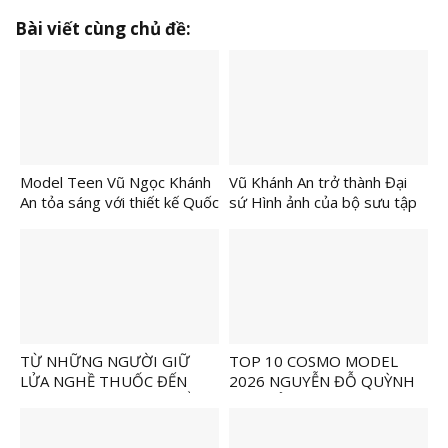
Bài viết cùng chủ đề:
Model Teen Vũ Ngọc Khánh
Vũ Khánh An trở thành Đại
An tỏa sáng với thiết kế Quốc
sứ Hình ảnh của bộ sưu tập
phục trong BST “Vàng Son”
“Vàng Son” tại “Cần Thơ
của NTK Áo dài Khôi Nguyễn
Fashion Show”
TỪ NHỮNG NGƯỜI GIỮ
TOP 10 COSMO MODEL
LỬA NGHỀ THUỐC ĐẾN
2026 NGUYỄN ĐỖ QUỲNH
KHÁT VỌNG PHÁT TRIỂN Y
ANH TỎA SÁNG CÙNG BST
HỌC CỔ TRUYỀN TRONG
“HOÀNG CUNG TRIỀU ĐẠI”
THỜI ĐẠI MỚI
CỦA NTK KHÔI NGUYỄN