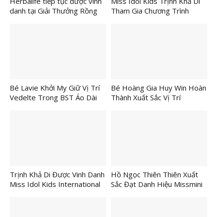
Herbalife tiếp tục được vinh
Miss Idol Kids Trịnh Khả Di
danh tại Giải Thưởng Rồng
Tham Gia Chương Trình
Vàng 2026
“Sông Nước Tây Đô”
Bé Lavie Khởi My Giữ Vị Trí
Bé Hoàng Gia Huy Win Hoàn
Vedelte Trong BST Áo Dài
Thành Xuất Sắc Vị Trí
“Việt Nam Gấm Hoa” Tại
Firstface Tại Chương Trình
Chương Trình “Sông Nước
“Sông Nước Tây Đô”
Tây Đô”
Trịnh Khả Di Được Vinh Danh
Hồ Ngọc Thiên Thiên Xuất
Miss Idol Kids International
Sắc Đạt Danh Hiệu Missmini
2026 (bảng B)
– Best National Custome Và
Best Stylish model Tại IDOl
Kids International 2026