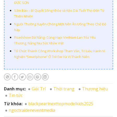
ĐỨC SƠN
Sâm Báo – Bí Quyết Sống Khỏe và Kéo Dài Tuổi Thọ Đến Từ
Thiên Nhiên
Người Thường Xuyên Chóng Mặt Nên Ăn Uống Theo Chế Độ
Này
Roadshow Đà Nẵng- Cùng Hapi VietNam Lan Tỏa Yêu
Thương, Nâng Niu Sức Khỏe Việt
Tổ Chức Thành Công Workshop Tham Vấn, Trị Liệu Hành Vi
Nghiện “Smartphone” Ở Trẻ Em Và Vị Thành Niên
Danh mục:
Giải Trí
Thời trang
Thương hiệu
Tin tức
Từ khóa:
blackpearlnexttopmodelkids2025
ngoctraideneventmedia