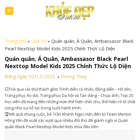
Skip
to
content
Trang chủ
»
Giải Trí
»
Quán quân, Á Quân, Ambassasor Black
Pearl Nexttop Model Kids 2025 Chính Thức Lộ Diện
Quán quân, Á Quân, Ambassasor Black Pearl
Nexttop Model Kids 2025 Chính Thức Lộ Diện
Đăng ngày 02/12/2025
Duong Thuy
💥Trải qua các thử thách gồm Trình diễn cá nhân, Đồng diễn – Hô tên,
Trang phục Áo dài, Trang phục Dạ hội và Tạo dáng – Chụp ảnh, Top 20
học viên đã mang đến những màn thể hiện chỉn chu, thể hiện rõ tố chất
cũng như sự nỗ lực trong suốt hành trình.
🏆Kết quả chung cuộc, bé Trần Khánh Ngọc Hân đến từ Team Mentor
Hồng Yến đã xuất sắc vượt qua nhiều đối thủ để giành ngôi vị Quán
quân Black Pearl Nexttop Model Kids mùa đầu tiên.