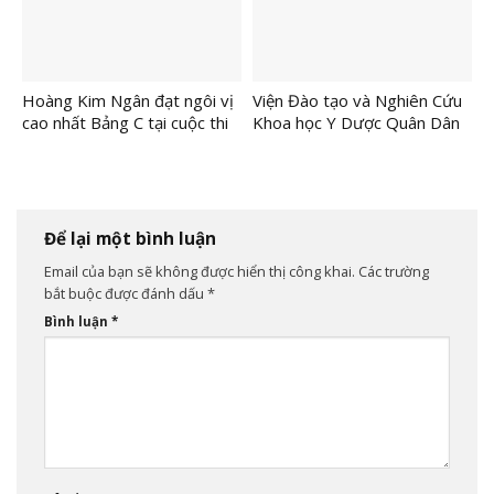
Hoàng Kim Ngân đạt ngôi vị
Viện Đào tạo và Nghiên Cứu
cao nhất Bảng C tại cuộc thi
Khoa học Y Dược Quân Dân
IDol Kids International 2026
Y Dâng Hương Tri Ân Đại
Danh Y Hải Thượng Lãn Ông
Để lại một bình luận
Email của bạn sẽ không được hiển thị công khai.
Các trường
bắt buộc được đánh dấu
*
Bình luận
*