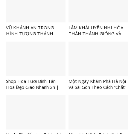
VŨ KHÁNH AN TRONG
LÂM KHẢI UYÊN NHI HÓA
HÌNH TƯỢNG THÁNH
THÂN THÁNH GIÓNG VÀ
GIÓNG VÀ NỮ TƯỚNG VIỆT
NỮ TƯỚNG VIỆT TRONG
TẠI SHOW DIỄN “TUỔI THƠ
SHOW DIỄN “TUỔI THƠ
CÙNG DI SẢN”
CÙNG DI SẢN”
Shop Hoa Tươi Bình Tân –
Một Ngày Khám Phá Hà Nội
Hoa Đẹp Giao Nhanh 2h |
Và Sài Gòn Theo Cách “Chất”
Shop Hoa Hướng Dương
Hơn Bao Giờ Hết