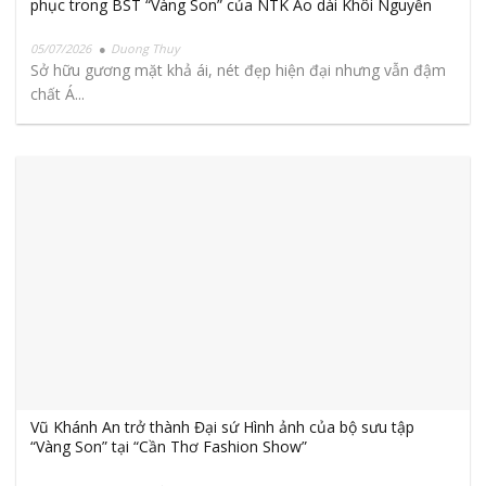
phục trong BST “Vàng Son” của NTK Áo dài Khôi Nguyễn
05/07/2026
Duong Thuy
Sở hữu gương mặt khả ái, nét đẹp hiện đại nhưng vẫn đậm
chất Á...
Vũ Khánh An trở thành Đại sứ Hình ảnh của bộ sưu tập
“Vàng Son” tại “Cần Thơ Fashion Show”