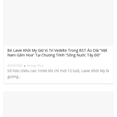
Bé Lavie Khởi My Giữ Vị Trí Vedelte Trong BST Áo Dài “Việt
Nam Gấm Hoa” Tại Chương Trình “Sông Nước Tây Đô”
29/04/2026
Duong Thuy
Sở hữu chiều cao 1m66 khi chỉ mới 12 tuổi, Lavie Khởi My là
gương...