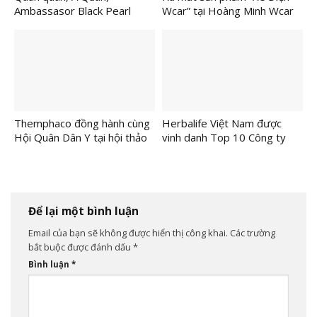
Ambassasor Black Pearl
Wcar” tại Hoàng Minh Wcar
Nexttop Model Kids 2025
Chính Thức Lộ Diện
Themphaco đồng hành cùng
Herbalife Việt Nam được
Hội Quân Dân Y tại hội thảo
vinh danh Top 10 Công ty
khoa học về dinh dưỡng học
Thực phẩm Uy tín lần thứ
đường
năm liên tiếp
Để lại một bình luận
Email của bạn sẽ không được hiển thị công khai.
Các trường
bắt buộc được đánh dấu
*
Bình luận
*