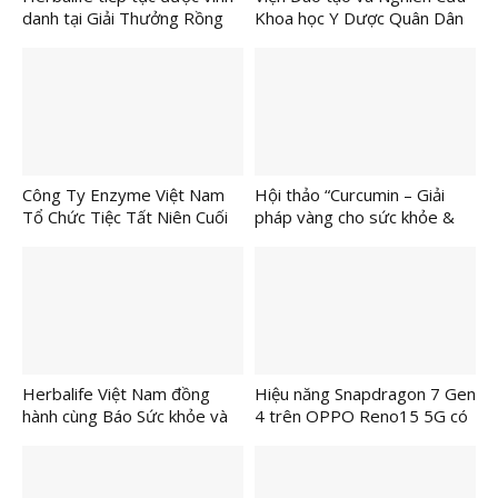
danh tại Giải Thưởng Rồng
Khoa học Y Dược Quân Dân
Vàng 2026
Y Dâng Hương Tri Ân Đại
Danh Y Hải Thượng Lãn Ông
Công Ty Enzyme Việt Nam
Hội thảo “Curcumin – Giải
Tổ Chức Tiệc Tất Niên Cuối
pháp vàng cho sức khỏe &
Năm
sắc đẹp từ bên trong”: Kết
nối khoa học với lối sống hiện
đại
Herbalife Việt Nam đồng
Hiệu năng Snapdragon 7 Gen
hành cùng Báo Sức khỏe và
4 trên OPPO Reno15 5G có
Đời sống tổ chức Lễ Trao
đủ mạnh cho game và đa
Giải Cuộc Thi “Tôi Khỏe Đẹp
nhiệm?
Hơn 2025” vinh danh 12 ứng