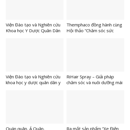
viên xuất sắc nhất từ hơn
4.000 bài dự thi
Viện Đào tạo và Nghiên cứu
Themphaco đồng hành cùng
Khoa học Y Dược Quân Dân
Hội thảo “Chăm sóc sức
Y kỷ niệm 81 năm Ngày
khỏe cộng đồng – Giải pháp
thành lập Quân đội nhân dân
từ Y học cổ truyền”
Việt Nam (22/12/1944 –
22/12/2025)
Viện Đào tạo và Nghiên cứu
RiHair Spray – Giải pháp
khoa học y dược quân dân y
chăm sóc và nuôi dưỡng mái
hiện thực hóa nghị quyết 72-
tóc chắc khỏe từ Nhật Bản ra
NQ/TW Bằng dự án “Chăm
mắt tại Việt Nam
sóc sức khỏe cộng đồng –
Giải pháp từ y học cổ truyền”
Quán quân, Á Quân,
Ra mắt sản phẩm “Xe Điện