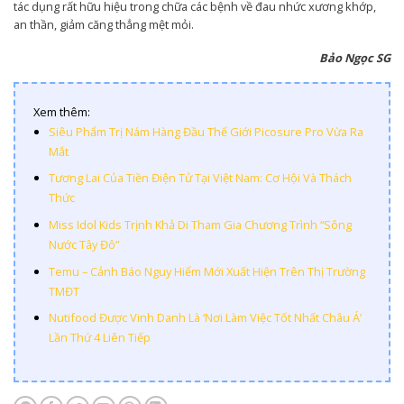
tác dụng rất hữu hiệu trong chữa các bệnh về đau nhức xương khớp,
an thần, giảm căng thẳng mệt mỏi.
Bảo Ngọc SG
Xem thêm:
Siêu Phẩm Trị Nám Hàng Đầu Thế Giới Picosure Pro Vừa Ra
Mắt
Tương Lai Của Tiền Điện Tử Tại Việt Nam: Cơ Hội Và Thách
Thức
Miss Idol Kids Trịnh Khả Di Tham Gia Chương Trình “Sông
Nước Tây Đô”
Temu – Cảnh Báo Nguy Hiểm Mới Xuất Hiện Trên Thị Trường
TMĐT
Nutifood Được Vinh Danh Là ‘Nơi Làm Việc Tốt Nhất Châu Á’
Lần Thứ 4 Liên Tiếp