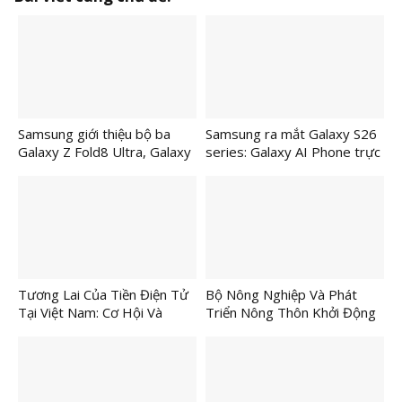
Samsung giới thiệu bộ ba
Samsung ra mắt Galaxy S26
Galaxy Z Fold8 Ultra, Galaxy
series: Galaxy AI Phone trực
Z Fold8 và Galaxy Z Flip8,
quan nhất từ trước đến nay
định hình thế hệ Galaxy Gập
Chuẩn Mới
Tương Lai Của Tiền Điện Tử
Bộ Nông Nghiệp Và Phát
Tại Việt Nam: Cơ Hội Và
Triển Nông Thôn Khởi Động
Thách Thức
Tổ Chức Lễ Hội Nông Sản
Lần Thứ I