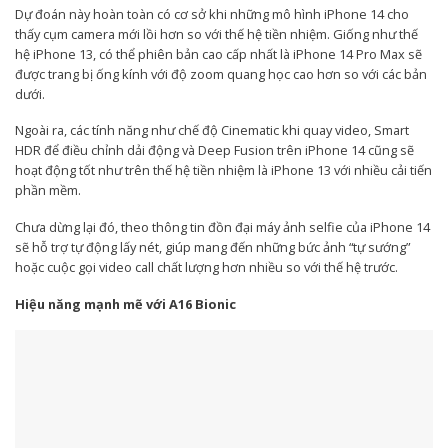
Dự đoán này hoàn toàn có cơ sở khi những mô hình iPhone 14 cho
thấy cụm camera mới lồi hơn so với thế hệ tiền nhiệm. Giống như thế
hệ iPhone 13, có thể phiên bản cao cấp nhất là iPhone 14 Pro Max sẽ
được trang bị ống kính với độ zoom quang học cao hơn so với các bản
dưới.
Ngoài ra, các tính năng như chế độ Cinematic khi quay video, Smart
HDR để điều chỉnh dải động và Deep Fusion trên iPhone 14 cũng sẽ
hoạt động tốt như trên thế hệ tiền nhiệm là iPhone 13 với nhiều cải tiến
phần mềm.
Chưa dừng lại đó, theo thông tin đồn đại máy ảnh selfie của iPhone 14
sẽ hỗ trợ tự động lấy nét, giúp mang đến những bức ảnh “tự sướng”
hoặc cuộc gọi video call chất lượng hơn nhiều so với thế hệ trước.
Hiệu năng mạnh mẽ với A16 Bionic