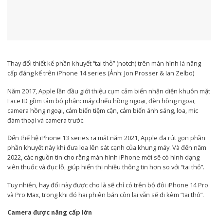
Thay đổi thiết kế phần khuyết “tai thỏ” (notch) trên màn hình là nâng
cấp đáng kể trên iPhone 14 series (Ảnh: Jon Prosser & Ian Zelbo)
Năm 2017, Apple lần đầu giới thiệu cụm cảm biến nhận diện khuôn mặt
Face ID gồm tám bộ phận: máy chiếu hồng ngoại, đèn hồng ngoại,
camera hồng ngoại, cảm biến tiệm cận, cảm biến ánh sáng, loa, mic
đàm thoại và camera trước.
Đến thế hệ iPhone 13 series ra mắt năm 2021, Apple đã rút gọn phần
phần khuyết này khi đưa loa lên sát cạnh của khung máy. Và đến năm
2022, các nguồn tin cho rằng màn hình iPhone mới sẽ có hình dạng
viên thuốc và đục lỗ, giúp hiển thị nhiều thông tin hơn so với “tai thỏ”.
Tuy nhiên, hay đổi này được cho là sẽ chỉ có trên bộ đôi iPhone 14 Pro
và Pro Max, trong khi đó hai phiên bản còn lại vẫn sẽ đi kèm “tai thỏ”.
Camera được nâng cấp lớn