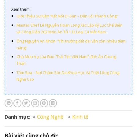
Xem thêm:
Giới Thiệu Sự Kiện “Kết Nối Di Sản – Dẫn Lối Thành Công”
Master Chef Lê Nguyễn Hoàn Long Xác Lập Kỷ Lục Chế Biến
và Công Diễn 202 Món Ăn Từ 112 Loại Cá Việt Nam.
Ông Nguyễn An Nhơn: “Thị trường đất đai vẫn còn nhiều tiềm
năng”
Chủ Mưu Vụ Lừa Đảo “Trái Tim Việt Nam” Lĩnh Án Chung
Thân
Tấm Spa – Nơi Chăm Sóc Da Khoa Học Và Triệt Lông Công
Nghệ Cao
Danh mục:
Công Nghệ
Kinh tế
Bài viết cùng chủ đề: