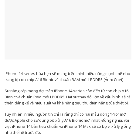
iPhone 14 series hứa hẹn sẽ mang trên mình hiệu năng mạnh mẽ nhờ
trang bị con chip A16 Bionic và chuẩn RAM mới LPDDR5 (Ảnh: Cnet)
Sự nâng cấp mong đợi trên iPhone 14 series còn đến từ con chip A16
Bionic và chuẩn RAM mới LPDDR5. Hai sự thay đổi lớn về cấu hình sẽ cải
thiện đáng kể về hiệu suất và khả năng tiêu thụ điện năng của thiết bị.
Tuy nhiên, nhiều nguồn tin chỉ ra rằng chỉ có hai mẫu dòng “Pro” mới
được Apple cho sử dụng bộ xử lý A16 Bionic mới nhất. Đồng nghĩa, với
việc iPhone 14 bản tiêu chuẩn và iPhone 14 Max sẽ có bộ vi xử lý giống
như thế hệ trước đó.