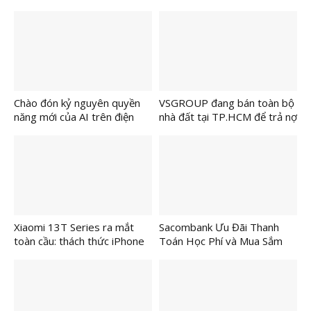
5000mAh, dẫn đầu phân khúc
siêu lớn, pin 20 ngày, hơn
với giá chỉ từ 7 triệu đồng
150 chế độ thể thao, giá chỉ
2,39 triệu đồng
Chào đón kỷ nguyên quyền
VSGROUP đang bán toàn bộ
năng mới của AI trên điện
nhà đất tại TP.HCM để trả nợ
thoại với Samsung Galaxy
cho ngân hàng và nhà đầu tư.
S24 Series
Xiaomi 13T Series ra mắt
Sacombank Ưu Đãi Thanh
toàn cầu: thách thức iPhone
Toán Học Phí và Mua Sắm
15 với camera Leica, màn
Đầu Năm Học
hình 144Hz, sạc nhanh
120W, quay video 8K