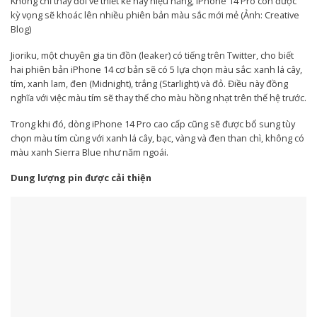
Không chỉ thay đổi về thiết kế hay hiệu năng, iPhone 14 Pro còn được
kỳ vọng sẽ khoác lên nhiều phiên bản màu sắc mới mẻ (Ảnh: Creative
Blog)
Jioriku, một chuyên gia tin đồn (leaker) có tiếng trên Twitter, cho biết
hai phiên bản iPhone 14 cơ bản sẽ có 5 lựa chọn màu sắc: xanh lá cây,
tím, xanh lam, đen (Midnight), trắng (Starlight) và đỏ. Điều này đồng
nghĩa với việc màu tím sẽ thay thế cho màu hồng nhạt trên thế hệ trước.
Trong khi đó, dòng iPhone 14 Pro cao cấp cũng sẽ được bổ sung tùy
chọn màu tím cùng với xanh lá cây, bạc, vàng và đen than chì, không có
màu xanh Sierra Blue như năm ngoái.
Dung lượng pin được cải thiện