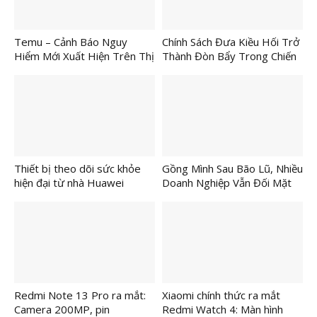
Temu – Cảnh Báo Nguy
Chính Sách Đưa Kiều Hối Trở
Hiểm Mới Xuất Hiện Trên Thị
Thành Đòn Bẩy Trong Chiến
Trường TMĐT
Lược Phát Triển Nhanh Và
Bền Vững Của TP.HCM
Thiết bị theo dõi sức khỏe
Gồng Mình Sau Bão Lũ, Nhiều
hiện đại từ nhà Huawei
Doanh Nghiệp Vẫn Đối Mặt
Nguy Cơ Đóng Cửa
Redmi Note 13 Pro ra mắt:
Xiaomi chính thức ra mắt
Camera 200MP, pin
Redmi Watch 4: Màn hình