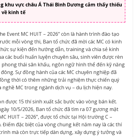
ng khu vực châu Á Thái Bình Dương cảm thấy thiếu
 về kinh tế
The Event MC HUIT – 2026” còn là hành trình đào tạo
Trước mỗi vòng thi, Ban tổ chức đã mời các MC có kinh
hức sự kiện đến hướng dẫn, training và chia sẻ kinh
a các buổi huấn luyện chuyên sâu, sinh viên được rèn
i, phong thái sân khấu, ngôn ngữ hình thể đến kỹ năng
m đông. Sự đồng hành của các MC chuyên nghiệp đã
, đồng thời có thêm những trải nghiệm thực chiến quý
ủa nghề MC trong ngành dịch vụ – du lịch hiện nay.
ọn được 15 thí sinh xuất sắc bước vào vòng bán kết.
, ngày 10/5/2026, Ban tổ chức đã tìm ra 07 gương mặt
C HUIT – 2026”, được tổ chức tại Hội trường C –
Điểm đặc biệt của vòng chung kết năm nay là các thí
rình mà còn trực tiếp dàn dựng, xây dựng ý tưởng và