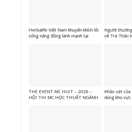
Herbalife Việt Nam khuyến khích lối
Người thường 
sống năng động lành mạnh tại
về Trà Thảo 
VnExpress Đà Nẵng International
Marathon Herbalife Cup 2026
THE EVENT MC HUIT – 2026 –
Khảo sát của 
HỘI THI MC HỌC THUẬT NGÀNH
dùng khu vực 
DU LỊCH
Dương cảm thấ
việc đạt được
tế