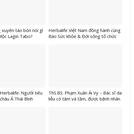
xuyên táo bón nói gì
Herbalife Việt Nam đồng hành cùng
Mộc Lagin Tabo?
Báo Sức khỏe & Đời sống tổ chức
Ngày Dinh Dưỡng Cộng Đồng Việt
Nam lần 7 tại Hà Nội để tiếp tục
khuyến khích lối sống lành mạnh
Herbalife: Người tiêu
ThS.BS. Phạm Xuân Ái Vy – Bác sĩ da
châu Á Thái Bình
liễu có tâm và tầm, được bệnh nhân
y thiếu tự tin trong
tin chọn và gửi gắm làn da vảy nến,
 các mục tiêu về kinh
viêm da