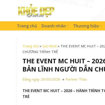
Skip
to
content
Trang chủ
Doanh nhân
Thương hiệu
Trang chủ
»
Sức khoẻ
»
THE EVENT MC HUIT – 20
CHƯƠNG TRÌNH TRẺ
THE EVENT MC HUIT – 202
BẢN LĨNH NGƯỜI DẪN CH
Đăng ngày 25/05/2026
Partner Thảo
THE EVENT MC HUIT – 2026 – HÀNH TRÌNH
TRẺ