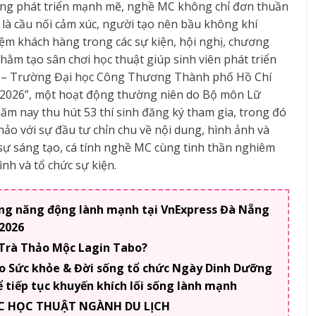
càng phát triển mạnh mẽ, nghề MC không chỉ đơn thuần
 là cầu nối cảm xúc, người tạo nên bầu không khí
ệm khách hàng trong các sự kiện, hội nghị, chương
 Nhằm tạo sân chơi học thuật giúp sinh viên phát triển
ực – Trường Đại học Công Thương Thành phố Hồ Chí
– 2026”, một hoạt động thường niên do Bộ môn Lữ
năm nay thu hút 53 thí sinh đăng ký tham gia, trong đó
ảo với sự đầu tư chỉn chu về nội dung, hình ảnh và
 sự sáng tạo, cá tính nghề MC cùng tinh thần nghiêm
ình và tổ chức sự kiện.
ống năng động lành mạnh tại VnExpress Đà Nẵng
2026
 Trà Thảo Mộc Lagin Tabo?
o Sức khỏe & Đời sống tổ chức Ngày Dinh Dưỡng
 tiếp tục khuyến khích lối sống lành mạnh
 MC HỌC THUẬT NGÀNH DU LỊCH