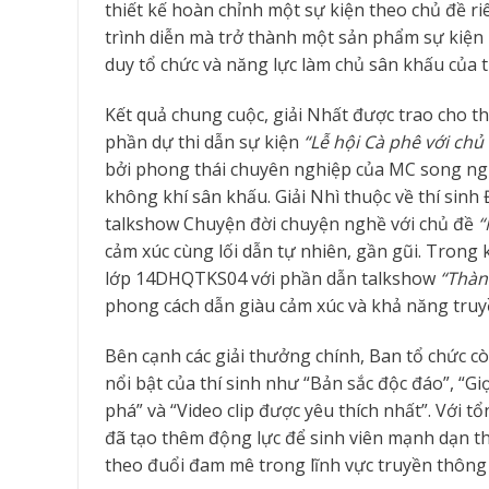
thiết kế hoàn chỉnh một sự kiện theo chủ đề ri
trình diễn mà trở thành một sản phẩm sự kiện
duy tổ chức và năng lực làm chủ sân khấu của t
Kết quả chung cuộc, giải Nhất được trao cho
phần dự thi dẫn sự kiện
“Lễ hội Cà phê với chủ
bởi phong thái chuyên nghiệp của MC song ng
không khí sân khấu. Giải Nhì thuộc về thí s
talkshow Chuyện đời chuyện nghề với chủ đề
“
cảm xúc cùng lối dẫn tự nhiên, gần gũi. Trong 
lớp 14DHQTKS04 với phần dẫn talkshow
“Thàn
phong cách dẫn giàu cảm xúc và khả năng truy
Bên cạnh các giải thưởng chính, Ban tổ chức c
nổi bật của thí sinh như “Bản sắc độc đáo”, “G
phá” và “Video clip được yêu thích nhất”. Với tổ
đã tạo thêm động lực để sinh viên mạnh dạn th
theo đuổi đam mê trong lĩnh vực truyền thông 