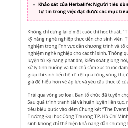
Khảo sát của Herbalife: Người tiêu dù
tự tin trong việc đạt được các mục tiêu
Không chỉ dừng lại ở một cuộc thi học thuật, “
kỹ năng nghề nghiệp thực tiễn cho sinh viên. 
nghiệm trong lĩnh vực dẫn chương trình và tổ c
nghiệm nghề nghiệp cho các thí sinh. Thông qu
luyện từ kỹ năng phát âm, kiểm soát giọng nó
xử lý tình huống và làm chủ cảm xúc trước đá
giúp thí sinh tiến bộ rõ rệt qua từng vòng thi
giá để hiểu hơn về áp lực và yêu cầu thực tế c
Trải qua vòng sơ loại, Ban tổ chức đã tuyển ch
Sau quá trình tranh tài và huấn luyện liên tục
tiêu biểu bước vào đêm Chung kết “The Event M
Trường Đại học Công Thương TP. Hồ Chí Minh. 
sinh không chỉ thể hiện khả năng dẫn chương t