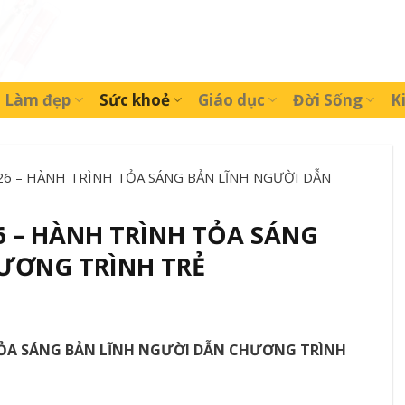
Làm đẹp
Sức khoẻ
Giáo dục
Đời Sống
K
26 – HÀNH TRÌNH TỎA SÁNG BẢN LĨNH NGƯỜI DẪN
6 – HÀNH TRÌNH TỎA SÁNG
ƯƠNG TRÌNH TRẺ
 TỎA SÁNG BẢN LĨNH NGƯỜI DẪN CHƯƠNG TRÌNH