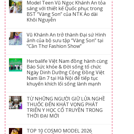
Model Teen Vũ Ngọc Khánh An tỏa
sáng với thiết kế Quốc phục trong
BST “Vàng Son” của NTK Áo dài
Khôi Nguyễn
Vũ Khánh An trở thành Đại sứ Hình
ảnh của bộ sưu tập “Vàng Son” tại
“Cần Thơ Fashion Show”
Herbalife Việt Nam đồng hành cùng
Báo Sức khỏe & Đời sống tổ chức
Ngày Dinh Dưỡng Cộng Đồng Việt
Nam lần 7 tại Hà Nội để tiếp tục
khuyến khích lối sống lành mạnh
TỪ NHỮNG NGƯỜI GIỮ LỬA NGHỀ
THUỐC ĐẾN KHÁT VỌNG PHÁT
TRIỂN Y HỌC CỔ TRUYỀN TRONG
THỜI ĐẠI MỚI
TOP 10 COSMO MODEL 2026