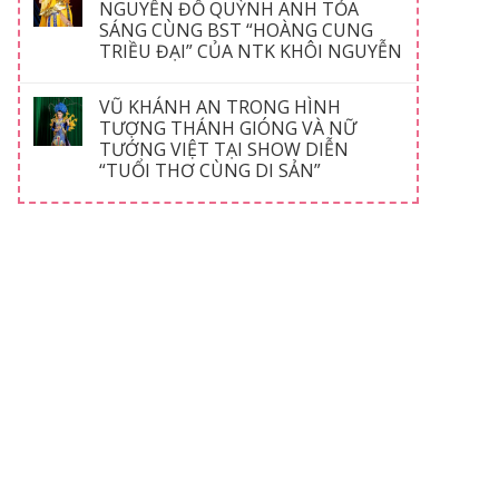
NGUYỄN ĐỖ QUỲNH ANH TỎA
SÁNG CÙNG BST “HOÀNG CUNG
TRIỀU ĐẠI” CỦA NTK KHÔI NGUYỄN
VŨ KHÁNH AN TRONG HÌNH
TƯỢNG THÁNH GIÓNG VÀ NỮ
TƯỚNG VIỆT TẠI SHOW DIỄN
“TUỔI THƠ CÙNG DI SẢN”