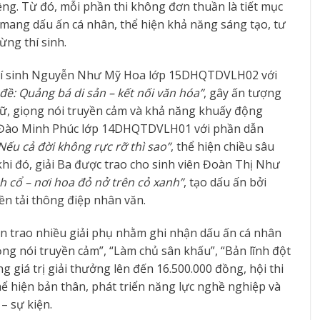
êng. Từ đó, mỗi phần thi không đơn thuần là tiết mục
 mang dấu ấn cá nhân, thể hiện khả năng sáng tạo, tư
ừng thí sinh.
 thí sinh Nguyễn Như Mỹ Hoa lớp 15DHQTDVLH02 với
 đề: Quảng bá di sản – kết nối văn hóa”
, gây ấn tượng
ữ, giọng nói truyền cảm và khả năng khuấy động
inh Đào Minh Phúc lớp 14DHQTDVLH01 với phần dẫn
Nếu cả đời không rực rỡ thì sao”
, thể hiện chiều sâu
khi đó, giải Ba được trao cho sinh viên Đoàn Thị Như
h cổ – nơi hoa đỏ nở trên cỏ xanh”
, tạo dấu ấn bởi
ền tải thông điệp nhân văn.
òn trao nhiều giải phụ nhằm ghi nhận dấu ấn cá nhân
iọng nói truyền cảm”, “Làm chủ sân khấu”, “Bản lĩnh đột
ng giá trị giải thưởng lên đến 16.500.000 đồng, hội thi
ể hiện bản thân, phát triển năng lực nghề nghiệp và
– sự kiện.