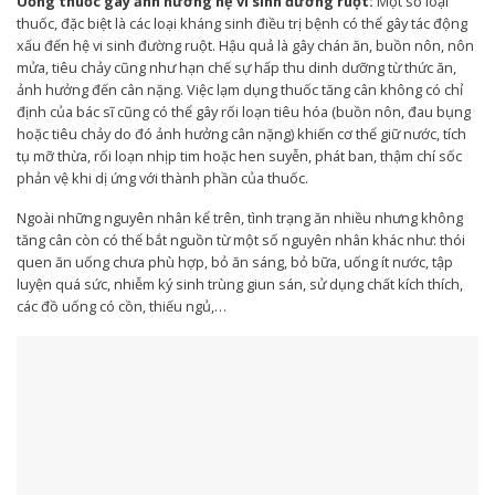
Uống thuốc gây ảnh hưởng hệ vi sinh đường ruột:
Một số loại
thuốc, đặc biệt là các loại kháng sinh điều trị bệnh có thể gây tác động
xấu đến hệ vi sinh đường ruột. Hậu quả là gây chán ăn, buồn nôn, nôn
mửa, tiêu chảy cũng như hạn chế sự hấp thu dinh dưỡng từ thức ăn,
ảnh hưởng đến cân nặng. Việc lạm dụng thuốc tăng cân không có chỉ
định của bác sĩ cũng có thể gây rối loạn tiêu hóa (buồn nôn, đau bụng
hoặc tiêu chảy do đó ảnh hưởng cân nặng) khiến cơ thể giữ nước, tích
tụ mỡ thừa, rối loạn nhịp tim hoặc hen suyễn, phát ban, thậm chí sốc
phản vệ khi dị ứng với thành phần của thuốc.
Ngoài những nguyên nhân kể trên, tình trạng ăn nhiều nhưng không
tăng cân còn có thể bắt nguồn từ một số nguyên nhân khác như: thói
quen ăn uống chưa phù hợp, bỏ ăn sáng, bỏ bữa, uống ít nước, tập
luyện quá sức, nhiễm ký sinh trùng giun sán, sử dụng chất kích thích,
các đồ uống có cồn, thiếu ngủ,…