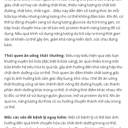
giàu chất xơ hay các dưỡng chất khác, thiếu năng lượng từ chất bột
đường, chất béo, chất ngọt… Điều này dẫn đến số lượng thức ăn mỗi
bữa tuy nhiều nhưng năng lượng cho cơ thể không đảm bảo. Khi đó, cơ
thể tự động chuyển sang sử dụng lượng glucose dự trữ trong gan, cơ
bắp hoặc chuyển hóa các tế bào mỡ, protein thành năng lượng để sử
dụng. Nếu quá trình sử dụng năng lượng dự trữ xảy ra trong thời gian
dài sẽ khiến cơ thể gầy ốm, giảm khả năng miễn dịch, sức chịu đựng
kém.
Thói quen ăn uống thất thường:
Điều này biểu hiện qua việc bạn
thường xuyên bỏ bữa (đặc biệt là bữa sáng), ăn quá nhiều trong một
bữa khiến hệ tiêu hóa bị quá tải, gây ảnh hưởng đến khả năng hấp thu
chất dinh dưỡng của cơ thể. Thói quen ăn đêm khiến chất lượng giấc
ngủ bị ảnh hưởng bởi cảm giác đầy bụng, khó chịu. Chế độ ăn uống
thất thường cũng sẽ làm chênh lệch nồng độ đường huyết, các thành
phần dinh dưỡng khác trong cơ thể, ở những thời điểm khác nhau. Khi
bị đói, cơ thể sẽ sử dụng nguồn glucose, mỡ và protein dự trữ. Khi ăn
quá no, năng lượng dư thừa có xu hướng chuyển thành mỡ xấu trong
cơ thể.
Mắc các vấn đề bệnh lý nguy hiểm:
Một số bệnh lý có thể làm ảnh
hưởng đến quá trình chuyển hóa các chất dinh dưỡng trong cơ thể,