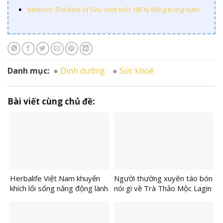
‘Minions: The Rise of Gru’ vượt mốc 185 tỷ đồng trong nước
Danh mục:
Dinh dưỡng
Sức khoẻ
Bài viết cùng chủ đề:
Herbalife Việt Nam khuyến
Người thường xuyên táo bón
khích lối sống năng động lành
nói gì về Trà Thảo Mộc Lagin
mạnh tại VnExpress Đà Nẵng
Tabo?
International Marathon
Herbalife Cup 2026