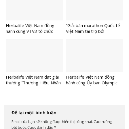
Herbalife Việt Nam đồng
“Giải bán marathon Quốc tế
hành cùng VTV3 tổ chức
Việt Nam tài trợ bởi
vòng chung kết Chương trình
Herbalife 2026” khuyến khích
“Sinh Viên Thế Hệ Mới 2025”
lối sống năng động trong
thành công ấn tượng.
ngày đầu năm mới
Herbalife Việt Nam đạt giải
Herbalife Việt Nam đồng
thưởng “Thương Hiệu, Nhãn
hành cùng Ủy ban Olympic
Hiệu Uy Tín Hàng Đầu Việt
Việt Nam tổ chức Chương
Nam” 2025
trình Toàn Dân Tập Luyện
Thể Dục Thể Thao để khuyến
khích lối sống năng động
trong cộng đồng
Để lại một bình luận
Email của bạn sẽ không được hiển thị công khai.
Các trường
bắt buộc được đánh dấu
*