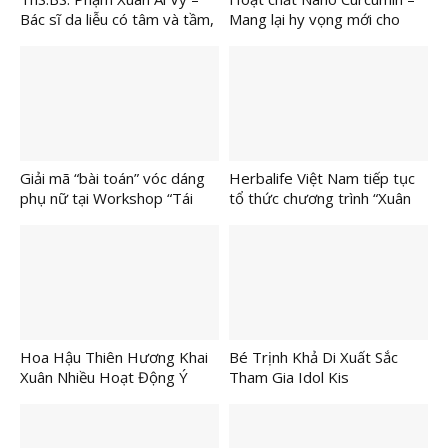
Bác sĩ da liễu có tâm và tầm,
Mang lại hy vọng mới cho
được bệnh nhân tin chọn và
người bệnh vảy nến, viêm da
gửi gắm làn da vảy nến, viêm
da
Giải mã “bài toán” vóc dáng
Herbalife Việt Nam tiếp tục
phụ nữ tại Workshop “Tái
tổ thức chương trình “Xuân
sinh vòng eo sau sinh”
Yêu Thương” 2026 cho trẻ
em và người cao tuổi có
hoàn cảnh khó khăn tại các
Trung tâm Casa Herbalife
trên toàn quốc
Hoa Hậu Thiên Hương Khai
Bé Trịnh Khả Di Xuất Sắc
Xuân Nhiều Hoạt Động Ý
Tham Gia Idol Kis
Nghĩa Tại Đồn Biên Phòng
Internationl 2026
Long Khốt