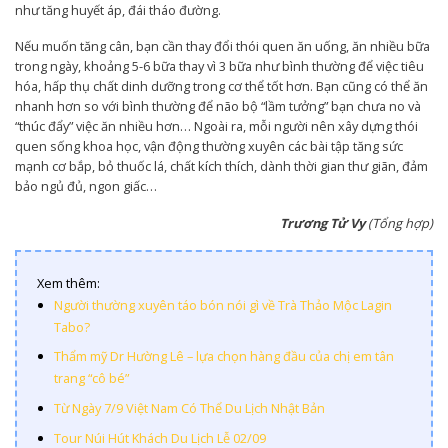
như tăng huyết áp, đái tháo đường.
Nếu muốn tăng cân, bạn cần thay đổi thói quen ăn uống, ăn nhiều bữa
trong ngày, khoảng 5-6 bữa thay vì 3 bữa như bình thường để việc tiêu
hóa, hấp thụ chất dinh dưỡng trong cơ thể tốt hơn. Bạn cũng có thể ăn
nhanh hơn so với bình thường để não bộ “lầm tưởng” bạn chưa no và
“thúc đẩy” việc ăn nhiều hơn… Ngoài ra, mỗi người nên xây dựng thói
quen sống khoa học, vận động thường xuyên các bài tập tăng sức
mạnh cơ bắp, bỏ thuốc lá, chất kích thích, dành thời gian thư giãn, đảm
bảo ngủ đủ, ngon giấc…
Trương Tử Vy
(Tổng hợp)
Xem thêm:
Người thường xuyên táo bón nói gì về Trà Thảo Mộc Lagin
Tabo?
Thẩm mỹ Dr Hường Lê – lựa chọn hàng đầu của chị em tân
trang “cô bé”
Từ Ngày 7/9 Việt Nam Có Thể Du Lịch Nhật Bản
Tour Núi Hút Khách Du Lịch Lễ 02/09