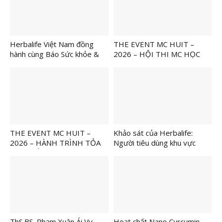
Herbalife Việt Nam đồng
THE EVENT MC HUIT –
hành cùng Báo Sức khỏe &
2026 – HỘI THI MC HỌC
Đời sống tổ chức Ngày Dinh
THUẬT NGÀNH DU LỊCH
Dưỡng Cộng Đồng Việt Nam
lần 7 tại Hà Nội để tiếp tục
khuyến khích lối sống lành
mạnh
THE EVENT MC HUIT –
Khảo sát của Herbalife:
2026 – HÀNH TRÌNH TỎA
Người tiêu dùng khu vực
SÁNG BẢN LĨNH NGƯỜI
châu Á Thái Bình Dương cảm
DẪN CHƯƠNG TRÌNH TRẺ
thấy thiếu tự tin trong việc
đạt được các mục tiêu về
kinh tế
ThS.BS. Phạm Xuân Ái Vy –
Hoạt chất Nano Curcumin –