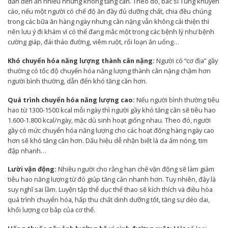
dẫn đến ăn nhiều nhưng không tăng cân. Theo đó, bác sĩ Tùng khuyến
cáo, nếu một người có chế độ ăn đầy đủ dưỡng chất, chia đều chúng
trong các bữa ăn hàng ngày nhưng cân nặng vẫn không cải thiện thì
nên lưu ý đi khám vì có thể đang mắc một trong các bệnh lý như bệnh
cường giáp, đái tháo đường, viêm ruột, rối loạn ăn uống…
Khó chuyển hóa năng lượng thành cân nặng:
Người có “cơ địa” gầy
thường có tốc độ chuyển hóa năng lượng thành cân nặng chậm hơn
người bình thường, dẫn đến khó tăng cân hơn.
Quá trình chuyển hóa năng lượng cao:
Nếu người bình thường tiêu
hao từ 1300-1500 kcal mỗi ngày thì người gầy khó tăng cân sẽ tiêu hao
1.600-1.800 kcal/ngày, mặc dù sinh hoạt giống nhau. Theo đó, người
gầy có mức chuyển hóa năng lượng cho các hoạt động hàng ngày cao
hơn sẽ khó tăng cân hơn. Dấu hiệu dễ nhận biết là da ấm nóng, tim
đập nhanh…
Lười vận động:
Nhiều người cho rằng hạn chế vận động sẽ làm giảm
tiêu hao năng lượng từ đó giúp tăng cân nhanh hơn. Tuy nhiên, đây là
suy nghĩ sai lầm. Luyện tập thể dục thể thao sẽ kích thích và điều hòa
quá trình chuyển hóa, hấp thu chất dinh dưỡng tốt, tăng sự dẻo dai,
khối lượng cơ bắp của cơ thể.