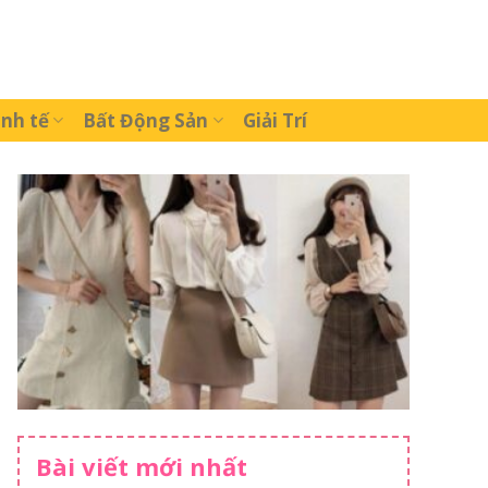
inh tế
Bất Động Sản
Giải Trí
Bài viết mới nhất