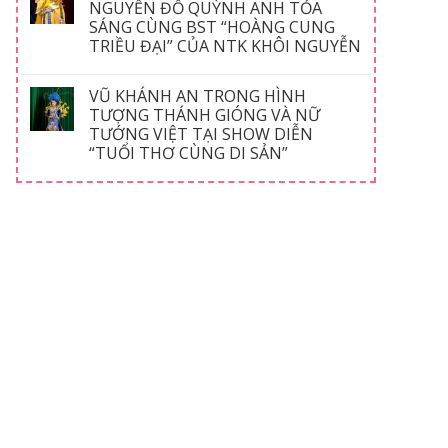
NGUYỄN ĐỖ QUỲNH ANH TỎA
SÁNG CÙNG BST “HOÀNG CUNG
TRIỀU ĐẠI” CỦA NTK KHÔI NGUYỄN
VŨ KHÁNH AN TRONG HÌNH
TƯỢNG THÁNH GIÓNG VÀ NỮ
TƯỚNG VIỆT TẠI SHOW DIỄN
“TUỔI THƠ CÙNG DI SẢN”