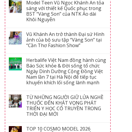
Model Teen Vũ Ngọc Khánh An tỏa
sáng với thiết kế Quốc phục trong
BST “Vàng Son” của NTK Áo dài
Khôi Nguyễn
Vũ Khánh An trở thành Đại sứ Hình
ảnh của bộ sưu tập “Vàng Son” tại
“Cần Thơ Fashion Show”
Herbalife Việt Nam đồng hành cùng
Báo Sức khỏe & Đời sống tổ chức
Ngày Dinh Dưỡng Cộng Đồng Việt
Nam lần 7 tại Hà Nội để tiếp tục
khuyến khích lối sống lành mạnh
TỪ NHỮNG NGƯỜI GIỮ LỬA NGHỀ
THUỐC ĐẾN KHÁT VỌNG PHÁT
TRIỂN Y HỌC CỔ TRUYỀN TRONG
THỜI ĐẠI MỚI
TOP 10 COSMO MODEL 2026