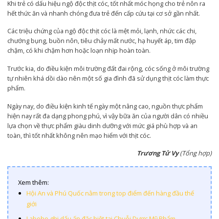
Khi trẻ có dấu hiệu ngộ độc thịt cóc, tốt nhất móc họng cho trẻ nôn ra
hết thức ăn và nhanh chóng đưa trẻ đến cấp cứu tại cơ sở gần nhất.
Các triệu chứng của ngộ độc thịt cóc là mệt mỏi, lạnh, nhức các chi,
chướng bụng, buồn nôn, tiêu chảy mất nước, hạ huyết áp, tim đập
chậm, có khi chậm hơn hoặc loạn nhịp hoàn toàn.
Trước kia, do điều kiện môi trường đất đai rộng, cóc sống ở môi trường
tự nhiên khá dồi dào nên một số gia đình đã sử dụng thịt cóc làm thực
phẩm.
Ngày nay, do điều kiện kinh tế ngày một nâng cao, nguồn thực phẩm
hiện nay rất đa dạng phong phú, vì vậy bữa ăn của người dân có nhiều
lựa chọn về thực phẩm giàu dinh dưỡng với mức giá phù hợp và an
toàn, thì tốt nhất không nên mạo hiểm với thịt cóc.
Trương Tử Vy
(Tổng hợp)
Xem thêm:
Hội An và Phú Quốc nằm trong top điểm đến hàng đầu thế
giới
Labehe ghi dấu ấn đặc biệt tại Chuỗi Dược Mỹ Phẩm