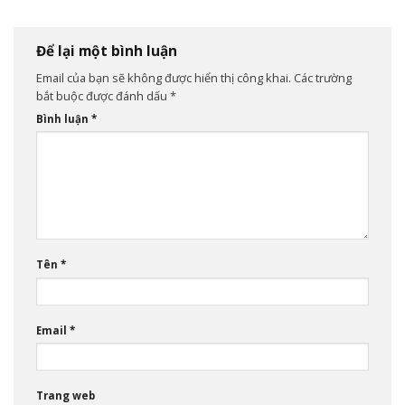
Thể Dục Thể Thao để khuyến
khích lối sống năng động
trong cộng đồng
Để lại một bình luận
Email của bạn sẽ không được hiển thị công khai.
Các trường
bắt buộc được đánh dấu
*
Bình luận
*
Tên
*
Email
*
Trang web