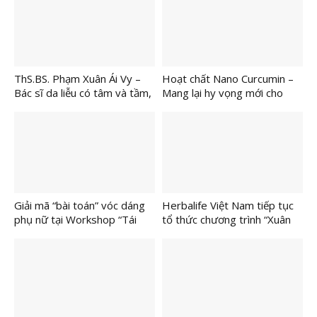
đạt được các mục tiêu về
kinh tế
ThS.BS. Phạm Xuân Ái Vy –
Hoạt chất Nano Curcumin –
Bác sĩ da liễu có tâm và tầm,
Mang lại hy vọng mới cho
được bệnh nhân tin chọn và
người bệnh vảy nến, viêm da
gửi gắm làn da vảy nến, viêm
da
Giải mã “bài toán” vóc dáng
Herbalife Việt Nam tiếp tục
phụ nữ tại Workshop “Tái
tổ thức chương trình “Xuân
sinh vòng eo sau sinh”
Yêu Thương” 2026 cho trẻ
em và người cao tuổi có
hoàn cảnh khó khăn tại các
Trung tâm Casa Herbalife
trên toàn quốc