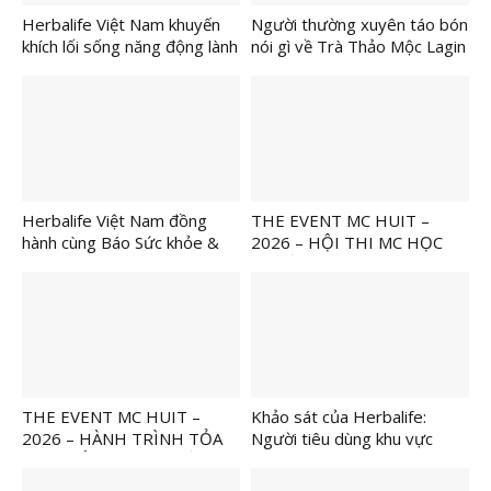
Herbalife Việt Nam khuyến
Người thường xuyên táo bón
khích lối sống năng động lành
nói gì về Trà Thảo Mộc Lagin
mạnh tại VnExpress Đà Nẵng
Tabo?
International Marathon
Herbalife Cup 2026
Herbalife Việt Nam đồng
THE EVENT MC HUIT –
hành cùng Báo Sức khỏe &
2026 – HỘI THI MC HỌC
Đời sống tổ chức Ngày Dinh
THUẬT NGÀNH DU LỊCH
Dưỡng Cộng Đồng Việt Nam
lần 7 tại Hà Nội để tiếp tục
khuyến khích lối sống lành
mạnh
THE EVENT MC HUIT –
Khảo sát của Herbalife:
2026 – HÀNH TRÌNH TỎA
Người tiêu dùng khu vực
SÁNG BẢN LĨNH NGƯỜI
châu Á Thái Bình Dương cảm
DẪN CHƯƠNG TRÌNH TRẺ
thấy thiếu tự tin trong việc