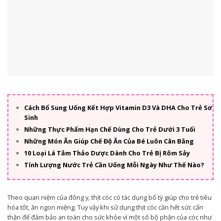
Cách Bổ Sung Uống Kết Hợp Vitamin D3 Và DHA Cho Trẻ Sơ
Sinh
Những Thực Phẩm Hạn Chế Dùng Cho Trẻ Dưới 3 Tuổi
Những Món Ăn Giúp Chế Độ Ăn Của Bé Luôn Cân Bằng
10 Loại Lá Tắm Thảo Dược Dành Cho Trẻ Bị Rôm Sảy
Tính Lượng Nước Trẻ Cần Uống Mỗi Ngày Như Thế Nào?
Theo quan niệm của đông y, thịt cóc có tác dụng bổ tỳ giúp cho trẻ tiêu
hóa tốt, ăn ngon miệng. Tuy vậy khi sử dụng thịt cóc cần hết sức cẩn
thận để đảm bảo an toàn cho sức khỏe vì một số bộ phận của cóc như