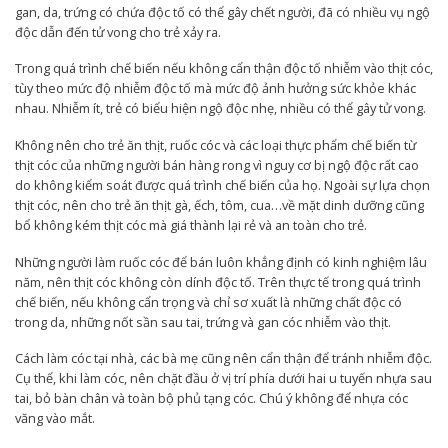
gan, da, trứng có chứa độc tố có thể gây chết người, đã có nhiều vụ ngộ
độc dẫn đến tử vong cho trẻ xảy ra.
Trong quá trình chế biến nếu không cẩn thận độc tố nhiễm vào thịt cóc,
tùy theo mức độ nhiễm độc tố mà mức độ ảnh hưởng sức khỏe khác
nhau. Nhiễm ít, trẻ có biểu hiện ngộ độc nhẹ, nhiều có thể gây tử vong.
Không nên cho trẻ ăn thịt, ruốc cóc và các loại thực phẩm chế biến từ
thịt cóc của những người bán hàng rong vì nguy cơ bị ngộ độc rất cao
do không kiểm soát được quá trình chế biến của họ. Ngoài sự lựa chọn
thịt cóc, nên cho trẻ ăn thịt gà, ếch, tôm, cua…về mặt dinh dưỡng cũng
bổ không kém thịt cóc mà giá thành lại rẻ và an toàn cho trẻ.
Những người làm ruốc cóc để bán luôn khẳng định có kinh nghiệm lâu
năm, nên thịt cóc không còn dính độc tố. Trên thực tế trong quá trình
chế biến, nếu không cẩn trọng và chỉ sơ xuất là những chất độc có
trong da, những nốt sần sau tai, trứng và gan cóc nhiễm vào thịt.
Cách làm cóc tại nhà, các bà mẹ cũng nên cẩn thận để tránh nhiễm độc.
Cụ thể, khi làm cóc, nên chặt đầu ở vị trí phía dưới hai u tuyến nhựa sau
tai, bỏ bàn chân và toàn bộ phủ tạng cóc. Chú ý không để nhựa cóc
văng vào mắt.