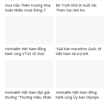
Hoa Hậu Thiên Hương Khai
Bé Trịnh Khả Di Xuất Sắc
Xuân Nhiều Hoạt Động Ý
Tham Gia Idol Kis
Nghĩa Tại Đồn Biên Phòng
Internationl 2026
Long Khốt
Herbalife Việt Nam đồng
“Giải bán marathon Quốc tế
hành cùng VTV3 tổ chức
Việt Nam tài trợ bởi
vòng chung kết Chương trình
Herbalife 2026” khuyến khích
“Sinh Viên Thế Hệ Mới 2025”
lối sống năng động trong
thành công ấn tượng.
ngày đầu năm mới
Herbalife Việt Nam đạt giải
Herbalife Việt Nam đồng
thưởng “Thương Hiệu, Nhãn
hành cùng Ủy ban Olympic
Hiệu Uy Tín Hàng Đầu Việt
Việt Nam tổ chức Chương
Nam” 2025
trình Toàn Dân Tập Luyện