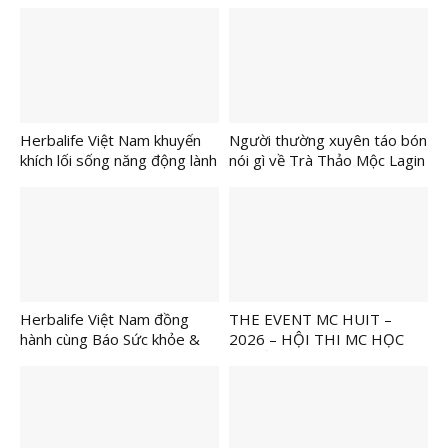
Herbalife Việt Nam khuyến
Người thường xuyên táo bón
khích lối sống năng động lành
nói gì về Trà Thảo Mộc Lagin
mạnh tại VnExpress Đà Nẵng
Tabo?
International Marathon
Herbalife Cup 2026
Herbalife Việt Nam đồng
THE EVENT MC HUIT –
hành cùng Báo Sức khỏe &
2026 – HỘI THI MC HỌC
Đời sống tổ chức Ngày Dinh
THUẬT NGÀNH DU LỊCH
Dưỡng Cộng Đồng Việt Nam
lần 7 tại Hà Nội để tiếp tục
khuyến khích lối sống lành
mạnh