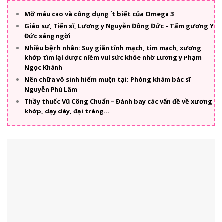
Mỡ máu cao và công dụng ít biết của Omega 3
Giáo sư, Tiến sĩ, Lương y Nguyễn Đông Đức – Tấm gương Y
Đức sáng ngời
Nhiều bệnh nhân: Suy giãn tĩnh mạch, tim mạch, xương
khớp tìm lại được niềm vui sức khỏe nhờ Lương y Phạm
Ngọc Khánh
Nên chữa vô sinh hiếm muộn tại: Phòng khám bác sĩ
Nguyễn Phú Lâm
Thầy thuốc Vũ Công Chuẩn – Đánh bay các vấn đề về xương
khớp, dạy dày, đại tràng…