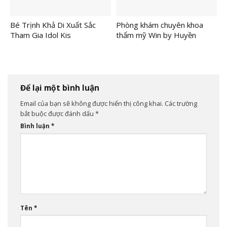
Bé Trịnh Khả Di Xuất Sắc
Phòng khám chuyên khoa
Tham Gia Idol Kis
thẩm mỹ Win by Huyền
Internationl 2026
Thanh Korea được cấp phép
những gì?
Để lại một bình luận
Email của bạn sẽ không được hiển thị công khai.
Các trường
bắt buộc được đánh dấu
*
Bình luận
*
Tên
*