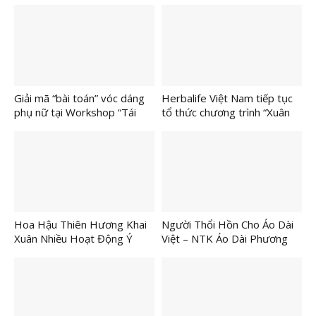
Giải mã “bài toán” vóc dáng
Herbalife Việt Nam tiếp tục
phụ nữ tại Workshop “Tái
tổ thức chương trình “Xuân
sinh vòng eo sau sinh”
Yêu Thương” 2026 cho trẻ
em và người cao tuổi có
hoàn cảnh khó khăn tại các
Trung tâm Casa Herbalife
trên toàn quốc
Hoa Hậu Thiên Hương Khai
Người Thổi Hồn Cho Áo Dài
Xuân Nhiều Hoạt Động Ý
Việt – NTK Áo Dài Phương
Nghĩa Tại Đồn Biên Phòng
Lan
Long Khốt