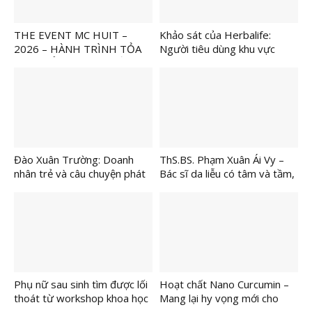
THE EVENT MC HUIT –
Khảo sát của Herbalife:
2026 – HÀNH TRÌNH TỎA
Người tiêu dùng khu vực
SÁNG BẢN LĨNH NGƯỜI
châu Á Thái Bình Dương cảm
DẪN CHƯƠNG TRÌNH TRẺ
thấy thiếu tự tin trong việc
đạt được các mục tiêu về
kinh tế
Đào Xuân Trường: Doanh
ThS.BS. Phạm Xuân Ái Vy –
nhân trẻ và câu chuyện phát
Bác sĩ da liễu có tâm và tầm,
triển ST GYM
được bệnh nhân tin chọn và
gửi gắm làn da vảy nến, viêm
da
Phụ nữ sau sinh tìm được lối
Hoạt chất Nano Curcumin –
thoát từ workshop khoa học
Mang lại hy vọng mới cho
về vóc dáng
người bệnh vảy nến, viêm da