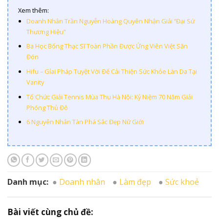
Xem thêm:
Doanh Nhân Trần Nguyễn Hoàng Quyên Nhận Giải “Đại Sứ
Thương Hiệu”
Ba Học Bổng Thạc Sĩ Toàn Phần Được Ứng Viên Việt Săn
Đón
Hifu – Gỉai Pháp Tuyệt Vời Để Cải Thiện Sức Khỏe Làn Da Tại
Vanity
Tổ Chức Giải Tennis Mùa Thu Hà Nội: Kỷ Niệm 70 Năm Giải
Phóng Thủ Đô
6 Nguyên Nhân Tàn Phá Sắc Đẹp Nữ Giới
Danh mục:
Doanh nhân
Làm đẹp
Sức khoẻ
Bài viết cùng chủ đề: