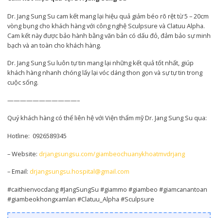
Dr. Jang Sung Su cam kết mang lại hiệu quả giảm béo rõ rệt từ 5 – 20cm
vòng bụng cho khách hàng với công nghệ Sculpsure và Clatuu Alpha.
Cam kết này được bảo hành bằng văn bản có dấu đỏ, đảm bảo sự minh
bạch và an toàn cho khách hàng.
Dr. Jang Sung Su luôn tự tin mang lại những kết quả tốt nhất, giúp
khách hàng nhanh chóng lấy lại vóc dáng thon gọn và sự tự tin trong
cuộc sống.
———————————–
Quý khách hàng có thể liên hệ với Viện thẩm mỹ Dr. Jang Sung Su qua:
Hotline: 0926589345
– Website:
drjangsungsu.com/giambeochuanykhoatmvdrjang
– Email:
drjangsungsu.hospital@gmail.com
#caithienvocdang #JangSungSu #giammo #giambeo #giamcanantoan
#giambeokhongxamlan #Clatuu_Alpha #Sculpsure