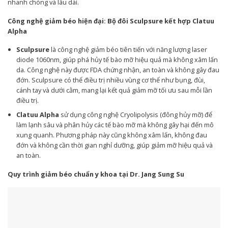
nhanh chóng và lâu dài.
Công nghệ giảm béo hiện đại: Bộ đôi Sculpsure kết hợp Clatuu
Alpha
Sculpsure
là công nghệ giảm béo tiên tiến với năng lượng laser
diode 1060nm, giúp phá hủy tế bào mỡ hiệu quả mà không xâm lấn
da. Công nghệ này được FDA chứng nhận, an toàn và không gây đau
đớn. Sculpsure có thể điều trị nhiều vùng cơ thể như bụng, đùi,
cánh tay và dưới cằm, mang lại kết quả giảm mỡ tối ưu sau mỗi lần
điều trị.
Clatuu Alpha
sử dụng công nghệ Cryolipolysis (đông hủy mỡ) để
làm lạnh sâu và phân hủy các tế bào mỡ mà không gây hại đến mô
xung quanh. Phương pháp này cũng không xâm lấn, không đau
đớn và không cần thời gian nghỉ dưỡng, giúp giảm mỡ hiệu quả và
an toàn.
Quy trình giảm béo chuẩn y khoa tại Dr. Jang Sung Su