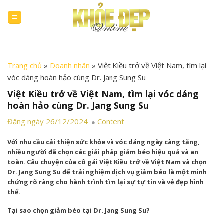
Skip
to
content
Trang chủ
»
Doanh nhân
»
Việt Kiều trở về Việt Nam, tìm lại
vóc dáng hoàn hảo cùng Dr. Jang Sung Su
Việt Kiều trở về Việt Nam, tìm lại vóc dáng
hoàn hảo cùng Dr. Jang Sung Su
Đăng ngày 26/12/2024
Content
Với nhu cầu cải thiện sức khỏe và vóc dáng ngày càng tăng,
nhiều người đã chọn các giải pháp giảm béo hiệu quả và an
toàn. Câu chuyện của cô gái Việt Kiều trở về Việt Nam và chọn
Dr. Jang Sung Su để trải nghiệm dịch vụ giảm béo là một minh
chứng rõ ràng cho hành trình tìm lại sự tự tin và vẻ đẹp hình
thể.
Tại sao chọn giảm béo tại Dr. Jang Sung Su?