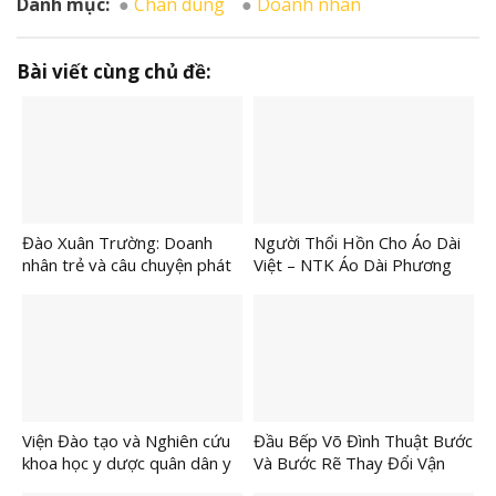
Danh mục:
Chân dung
Doanh nhân
Bài viết cùng chủ đề:
Đào Xuân Trường: Doanh
Người Thổi Hồn Cho Áo Dài
nhân trẻ và câu chuyện phát
Việt – NTK Áo Dài Phương
triển ST GYM
Lan
Viện Đào tạo và Nghiên cứu
Đầu Bếp Võ Đình Thuật Bước
khoa học y dược quân dân y
Và Bước Rẽ Thay Đổi Vận
hiện thực hóa nghị quyết 72-
Mệnh