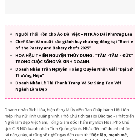
Người Thổi Hồn Cho Áo Dài Việt – NTK Áo Dài Phương Lan
Chef Sầm Vân xuất sắc giành huy chương đồng tại “Battle
of the Pastry and Bakery chefs 2025”
HOA HẬU THIỆN NGUYỆN THÙY DUNG : “TÂM -TẦM – ĐỨC”
TRONG CUỘC SỐNG VÀ KINH DOANH.
Doanh Nhân Trần Nguyễn Hoàng Quyên Nhận Giải “Đại Sứ
Thương Hiệu”
Doanh Nhân Lê Thị Thanh Trang Và Sự Sáng Tạo Với
Ngành Làm Đẹp
Doanh nhân Bích Hòa, hiện đang là Ủy viên Ban Chấp hành Hội Liên
hiệp Phụ nữ Tỉnh Quảng Ninh, Phó Chủ tịch tại Hội Đào tạo – Phát triển
Nghề làm đẹp Việt Nam, Tổng Giám đốc Thẩm mỹ Bích Hòa, Phó Chủ
tịch CLB Nữ doanh nhân Tỉnh Quảng Ninh. Nhắc đến nữ doanh nhân
tài năng này, ai cũng sẽ nghĩ ngay đến cụm từ:
“Độc lập, mạnh mẽ,