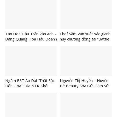
NQ/TW Bằng dự án “Chăm
sóc sức khỏe cộng đồng –
Giải pháp từ y học cổ truyền”
Tân Hoa Hậu Trần Vân Anh –
Chef Sầm Vân xuất sắc giành
Đăng Quang Hoa Hậu Doanh
huy chương đồng tại “Battle
Nhân Toàn Năng Quốc Tế
of the Pastry and Bakery
2025 Tại Hàn Quốc
chefs 2025”
Ngắm BST Áo Dài “Thất Sắc
Nguyễn Thị Huyền – Huyền
Liên Hoa” Của NTK Khôi
Bé Beauty Spa Gửi Gắm Sứ
Nguyễn Tại “Việt Nam Muôn
Mệnh Làm Đẹp
Thuở Sáng Ngời Đạo Thiêng”