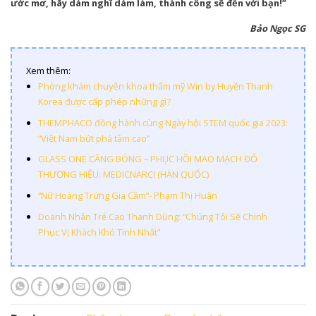
ước mơ, hãy dám nghĩ dám làm, thành công sẽ đến với bạn!”
Bảo Ngọc SG
Xem thêm:
Phòng khám chuyên khoa thẩm mỹ Win by Huyền Thanh
Korea được cấp phép những gì?
THEMPHACO đồng hành cùng Ngày hội STEM quốc gia 2023:
“Việt Nam bứt phá tầm cao”
GLASS ONE CĂNG BÓNG – PHỤC HỒI MAO MẠCH ĐỎ
THƯƠNG HIỆU: MEDICNARCI (HÀN QUỐC)
“Nữ Hoàng Trứng Gia Cầm”- Phạm Thị Huân
Doanh Nhân Trẻ Cao Thanh Dũng: “Chúng Tôi Sẽ Chinh
Phục Vị Khách Khó Tính Nhất”