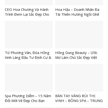
CEO Hoa Chương Và Hành
Hoa Hậu – Doanh Nhân Đa
Trình Đem Lại Sắc Đẹp Cho
Tài Thiên Hương Ngồi Ghế
Phái Nữ
Nóng Chương Trình “Giải
Thời Trang & Năng Khiếu Nữ
Phong Trào”
Từ Phương Vân, Đóa Hồng
Hồng Dung Beauty – Ước
Xinh Làng Đầu Tư Định Cư &
Mơ Làm Chủ Sắc Đẹp Việt
Tài Chính – CEO USA
GLOBAL GROUP
Spa Phương Diễm – 15 Năm
BÀN TAY VÀNG BÙI THỊ
Đổi Mới Vẻ Đẹp Cho Bạn
VINH – BÔNG SPA – TRUNG
TÂM CHĂM SÓC SẮC ĐẸP –