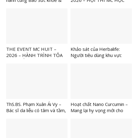
hành cùng Báo Sức khỏe &
2026 – HỘI THI MC HỌC
Đời sống tổ chức Ngày Dinh
THUẬT NGÀNH DU LỊCH
Dưỡng Cộng Đồng Việt Nam
lần 7 tại Hà Nội để tiếp tục
khuyến khích lối sống lành
mạnh
THE EVENT MC HUIT –
Khảo sát của Herbalife:
2026 – HÀNH TRÌNH TỎA
Người tiêu dùng khu vực
SÁNG BẢN LĨNH NGƯỜI
châu Á Thái Bình Dương cảm
DẪN CHƯƠNG TRÌNH TRẺ
thấy thiếu tự tin trong việc
đạt được các mục tiêu về
kinh tế
ThS.BS. Phạm Xuân Ái Vy –
Hoạt chất Nano Curcumin –
Bác sĩ da liễu có tâm và tầm,
Mang lại hy vọng mới cho
được bệnh nhân tin chọn và
người bệnh vảy nến, viêm da
gửi gắm làn da vảy nến, viêm
da