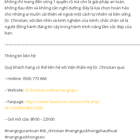
không chỉ mang đến vòng 1 quyến rũ mà còn là giải pháp an toàn,
không đau đớn và không cần nghỉ dưỡng. Đây là lựa chọn hoàn hảo
cho những ai muốn cải thiện vẻ ngoài một cách tự nhiên và bền vững.
Dr. Christian, với tầm nhìn và kinh nghiệm của mình, chắc chắn sẽ là
người đồng hành đáng tin cậy trong hành trình nâng tầm sắc đẹp của
bạn.
—————————————————————————————————
Thông tin liên hệ
Quý khách hàng có thể liên hệ với Viện thẩm mỹ Dr. Christian qua:
– Hotline: 0565 773 666
– Website:
drchristian.online/nangnguc
– Fanpage:
https://www.facebook.com/profile.php?
id=100084348332583
– Giờ mở cửa: 8h00 – 22h00
#nangngucantoan #dr_christian #nangnguckhongphauthuat
#nangnguckhongseo