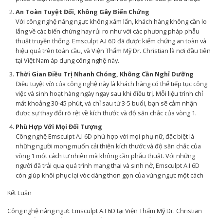
An Toàn Tuyệt Đối, Không Gây Biến Chứng
Với công nghệ nâng ngực không xâm lấn, khách hàng không cần lo
lắng về các biến chứng hay rủi ro như với các phương pháp phẫu
thuật truyền thống. Emsculpt A.I 6D đã được kiểm chứng an toàn và
hiệu quả trên toàn cầu, và Viện Thẩm Mỹ Dr. Christian là nơi đầu tiên
tại Việt Nam áp dụng công nghệ này.
Thời Gian Điều Trị Nhanh Chóng, Không Cần Nghỉ Dưỡng
Điều tuyệt vời của công nghệ này là khách hàng có thể tiếp tục công
việc và sinh hoạt hàng ngày ngay sau khi điều trị. Mỗi liệu trình chỉ
mất khoảng 30-45 phút, và chỉ sau từ 3-5 buổi, bạn sẽ cảm nhận
được sự thay đổi rõ rệt về kích thước và độ săn chắc của vòng 1.
Phù Hợp Với Mọi Đối Tượng
Công nghệ Emsculpt A.I 6D phù hợp với mọi phụ nữ, đặc biệt là
những người mong muốn cải thiện kích thước và độ săn chắc của
vòng 1 một cách tự nhiên mà không cần phẫu thuật. Với những
người đã trải qua quá trình mang thai và sinh nở, Emsculpt A.I 6D
còn giúp khôi phục lại vóc dáng thon gọn của vùng ngực một cách
Kết Luận
Công nghệ nâng ngực Emsculpt A.I 6D tại Viện Thẩm Mỹ Dr. Christian