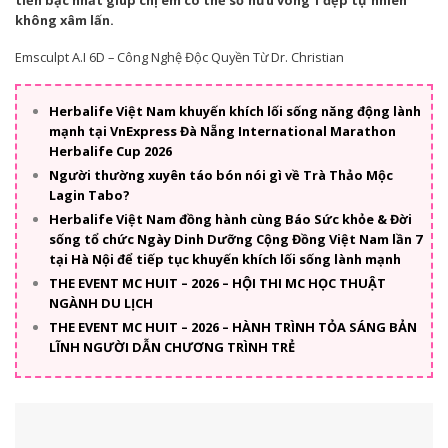
tiến bậc nhất giúp chị em có thể sở hữu vòng 1 đẹp tự nhiên
không xâm lấn.
Emsculpt A.I 6D – Công Nghệ Độc Quyền Từ Dr. Christian
Herbalife Việt Nam khuyến khích lối sống năng động lành
mạnh tại VnExpress Đà Nẵng International Marathon
Herbalife Cup 2026
Người thường xuyên táo bón nói gì về Trà Thảo Mộc
Lagin Tabo?
Herbalife Việt Nam đồng hành cùng Báo Sức khỏe & Đời
sống tổ chức Ngày Dinh Dưỡng Cộng Đồng Việt Nam lần 7
tại Hà Nội để tiếp tục khuyến khích lối sống lành mạnh
THE EVENT MC HUIT – 2026 – HỘI THI MC HỌC THUẬT
NGÀNH DU LỊCH
THE EVENT MC HUIT – 2026 – HÀNH TRÌNH TỎA SÁNG BẢN
LĨNH NGƯỜI DẪN CHƯƠNG TRÌNH TRẺ