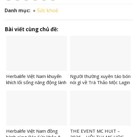
Danh mục:
Sức khoẻ
Bài viết cùng chủ đề:
Herbalife Việt Nam khuyến
Người thường xuyên táo bón
khích lối sống năng động lành
nói gì về Trà Thảo Mộc Lagin
mạnh tại VnExpress Đà Nẵng
Tabo?
International Marathon
Herbalife Cup 2026
Herbalife Việt Nam đồng
THE EVENT MC HUIT –