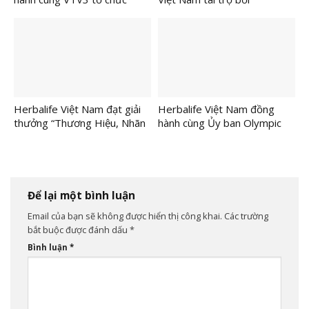
vòng chung kết Chương trình
Herbalife 2026” khuyến khích
“Sinh Viên Thế Hệ Mới 2025”
lối sống năng động trong
thành công ấn tượng.
ngày đầu năm mới
Herbalife Việt Nam đạt giải
Herbalife Việt Nam đồng
thưởng “Thương Hiệu, Nhãn
hành cùng Ủy ban Olympic
Hiệu Uy Tín Hàng Đầu Việt
Việt Nam tổ chức Chương
Nam” 2025
trình Toàn Dân Tập Luyện
Thể Dục Thể Thao để khuyến
khích lối sống năng động
trong cộng đồng
Để lại một bình luận
Email của bạn sẽ không được hiển thị công khai.
Các trường
bắt buộc được đánh dấu
*
Bình luận
*