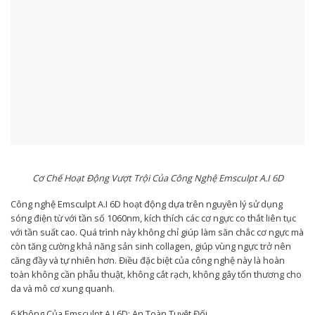
Cơ Chế Hoạt Động Vượt Trội Của Công Nghệ Emsculpt A.I 6D
Công nghệ Emsculpt A.I 6D hoạt động dựa trên nguyên lý sử dụng
sóng điện từ với tần số 1060nm, kích thích các cơ ngực co thắt liên tục
với tần suất cao. Quá trình này không chỉ giúp làm săn chắc cơ ngực mà
còn tăng cường khả năng sản sinh collagen, giúp vùng ngực trở nên
căng đầy và tự nhiên hơn. Điều đặc biệt của công nghệ này là hoàn
toàn không cần phẫu thuật, không cắt rạch, không gây tổn thương cho
da và mô cơ xung quanh.
6 Không Của Emsculpt A.I 6D: An Toàn Tuyệt Đối