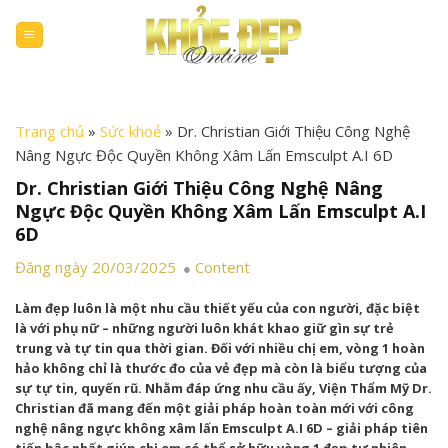
Skip
to
content
Trang chủ
»
Sức khoẻ
»
Dr. Christian Giới Thiệu Công Nghệ
Nâng Ngực Độc Quyền Không Xâm Lấn Emsculpt A.I 6D
Dr. Christian Giới Thiệu Công Nghệ Nâng
Ngực Độc Quyền Không Xâm Lấn Emsculpt A.I
6D
Đăng ngày 20/03/2025
Content
Làm đẹp luôn là một nhu cầu thiết yếu của con người, đặc biệt
là với phụ nữ – những người luôn khát khao giữ gìn sự trẻ
trung và tự tin qua thời gian. Đối với nhiều chị em, vòng 1 hoàn
hảo không chỉ là thước đo của vẻ đẹp mà còn là biểu tượng của
sự tự tin, quyến rũ. Nhằm đáp ứng nhu cầu ấy, Viện Thẩm Mỹ Dr.
Christian đã mang đến một giải pháp hoàn toàn mới với công
nghệ nâng ngực không xâm lấn Emsculpt A.I 6D – giải pháp tiên