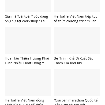
Giải mã “bài toán” vóc dáng
Herbalife Việt Nam tiếp tục
phụ nữ tại Workshop “Tái
tổ thức chương trình “Xuân
sinh vòng eo sau sinh”
Yêu Thương” 2026 cho trẻ
em và người cao tuổi có
hoàn cảnh khó khăn tại các
Trung tâm Casa Herbalife
trên toàn quốc
Hoa Hậu Thiên Hương Khai
Bé Trịnh Khả Di Xuất Sắc
Xuân Nhiều Hoạt Động Ý
Tham Gia Idol Kis
Nghĩa Tại Đồn Biên Phòng
Internationl 2026
Long Khốt
Herbalife Việt Nam đồng
“Giải bán marathon Quốc tế
hành cùng VTV3 tổ chức
Việt Nam tài trợ bởi