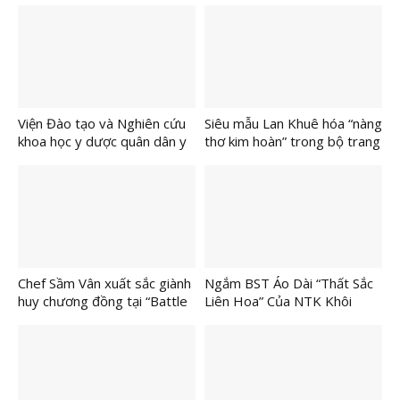
Viện Đào tạo và Nghiên cứu
Siêu mẫu Lan Khuê hóa “nàng
khoa học y dược quân dân y
thơ kim hoàn” trong bộ trang
hiện thực hóa nghị quyết 72-
sức trị giá hàng chục tỷ đồng
NQ/TW Bằng dự án “Chăm
sóc sức khỏe cộng đồng –
Giải pháp từ y học cổ truyền”
Chef Sầm Vân xuất sắc giành
Ngắm BST Áo Dài “Thất Sắc
huy chương đồng tại “Battle
Liên Hoa” Của NTK Khôi
of the Pastry and Bakery
Nguyễn Tại “Việt Nam Muôn
chefs 2025”
Thuở Sáng Ngời Đạo Thiêng”