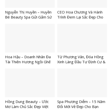
Nguyễn Thị Huyền – Huyền
CEO Hoa Chương Và Hành
Bé Beauty Spa Gửi Gắm Sứ
Trình Đem Lại Sắc Đẹp Cho
Mệnh Làm Đẹp
Phái Nữ
Hoa Hậu – Doanh Nhân Đa
Từ Phương Vân, Đóa Hồng
Tài Thiên Hương Ngồi Ghế
Xinh Làng Đầu Tư Định Cư &
Nóng Chương Trình “Giải
Tài Chính – CEO USA
Thời Trang & Năng Khiếu Nữ
GLOBAL GROUP
Phong Trào”
Hồng Dung Beauty – Ước
Spa Phương Diễm – 15 Năm
Mơ Làm Chủ Sắc Đẹp Việt
Đổi Mới Vẻ Đẹp Cho Bạn