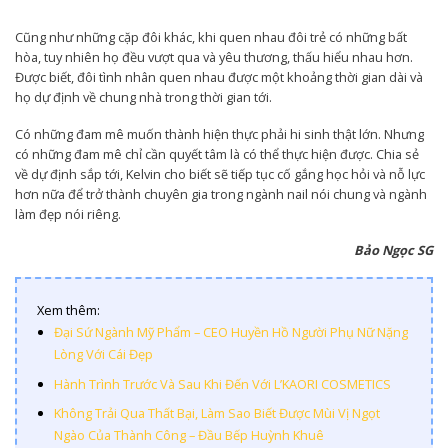
Cũng như những cặp đôi khác, khi quen nhau đôi trẻ có những bất
hòa, tuy nhiên họ đều vượt qua và yêu thương, thấu hiểu nhau hơn.
Được biết, đôi tình nhân quen nhau được một khoảng thời gian dài và
họ dự định về chung nhà trong thời gian tới.
Có những đam mê muốn thành hiện thực phải hi sinh thật lớn. Nhưng
có những đam mê chỉ cần quyết tâm là có thể thực hiện được. Chia sẻ
về dự định sắp tới, Kelvin cho biết sẽ tiếp tục cố gắng học hỏi và nỗ lực
hơn nữa để trở thành chuyên gia trong ngành nail nói chung và ngành
làm đẹp nói riêng.
Bảo Ngọc SG
Xem thêm:
Đại Sứ Ngành Mỹ Phẩm – CEO Huyền Hồ Người Phụ Nữ Nặng
Lòng Với Cái Đẹp
Hành Trình Trước Và Sau Khi Đến Với L’KAORI COSMETICS
Không Trải Qua Thất Bại, Làm Sao Biết Được Mùi Vị Ngọt
Ngào Của Thành Công – Đầu Bếp Huỳnh Khuê