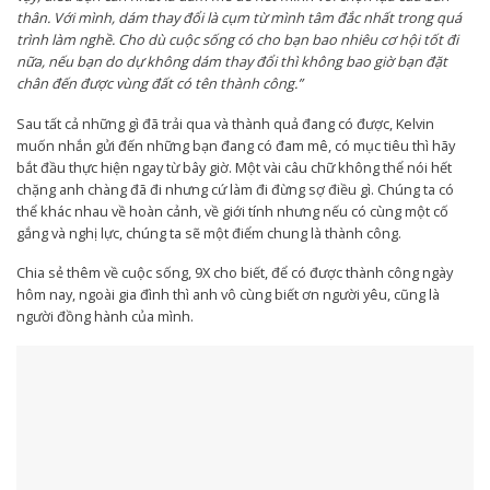
thân. Với mình, dám thay đổi là cụm từ mình tâm đắc nhất trong quá
trình làm nghề. Cho dù cuộc sống có cho bạn bao nhiêu cơ hội tốt đi
nữa, nếu bạn do dự không dám thay đổi thì không bao giờ bạn đặt
chân đến được vùng đất có tên thành công.”
Sau tất cả những gì đã trải qua và thành quả đang có được, Kelvin
muốn nhắn gửi đến những bạn đang có đam mê, có mục tiêu thì hãy
bắt đầu thực hiện ngay từ bây giờ. Một vài câu chữ không thể nói hết
chặng anh chàng đã đi nhưng cứ làm đi đừng sợ điều gì. Chúng ta có
thể khác nhau về hoàn cảnh, về giới tính nhưng nếu có cùng một cố
gắng và nghị lực, chúng ta sẽ một điểm chung là thành công.
Chia sẻ thêm về cuộc sống, 9X cho biết, để có được thành công ngày
hôm nay, ngoài gia đình thì anh vô cùng biết ơn người yêu, cũng là
người đồng hành của mình.