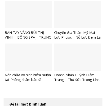
BÀN TAY VÀNG BÙI THỊ
Chuyên Gia Thẩm Mỹ Mai
VINH – BÔNG SPA – TRUNG
Lưu Phước – Nỗ Lực Đem Lại
TÂM CHĂM SÓC SẮC ĐẸP –
Thành Công
ĐÀO TẠO HỌC VIÊN
Nên chữa vô sinh hiếm muộn
Doanh Nhân Huỳnh Diễm
tại: Phòng khám bác sĩ
Trang – Thử Sức Trong Lĩnh
Nguyễn Phú Lâm
Vực Mới
Để lại một bình luận