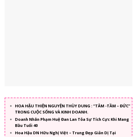
HOA HẬU THIỆN NGUYỆN THÙY DUNG : “TÂM -TẦM – ĐỨC”
TRONG CUỘC SỐNG VÀ KINH DOANH.
Doanh Nhân Phạm Huệ Đan Lan Tỏa Sự Tích Cực Khi Mang
Bầu Tuổi 40
Hoa Hậu DN Hữu Nghị Việt – Trung Đẹp Giản Dị Tại