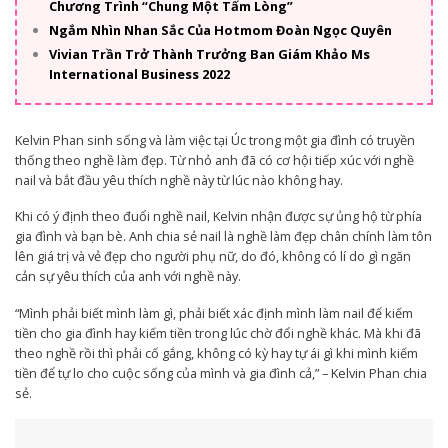
Chương Trình “Chung Một Tấm Lòng”
Ngắm Nhìn Nhan Sắc Của Hotmom Đoàn Ngọc Quyên
Vivian Trần Trở Thành Trưởng Ban Giám Khảo Ms
International Business 2022
Kelvin Phan sinh sống và làm việc tại Úc trong một gia đình có truyền
thống theo nghề làm đẹp. Từ nhỏ anh đã có cơ hội tiếp xúc với nghề
nail và bắt đầu yêu thích nghề này từ lúc nào không hay.
Khi có ý định theo đuổi nghề nail, Kelvin nhận được sự ủng hộ từ phía
gia đình và bạn bè. Anh chia sẻ nail là nghề làm đẹp chân chính làm tôn
lên giá trị và vẻ đẹp cho người phụ nữ, do đó, không có lí do gì ngăn
cản sự yêu thích của anh với nghề này.
“Mình phải biết mình làm gì, phải biết xác định mình làm nail để kiếm
tiền cho gia đình hay kiếm tiền trong lúc chờ đổi nghề khác. Mà khi đã
theo nghề rồi thì phải cố gắng, không có kỳ hay tự ái gì khi mình kiếm
tiền để tự lo cho cuộc sống của mình và gia đình cả,” – Kelvin Phan chia
sẻ.