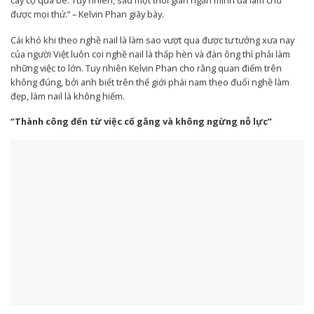
cây cọ quá bé. Tuy nhiên, sau một thời gian ngắn mình đã làm chủ
được mọi thứ.” – Kelvin Phan giãy bày.
Cái khó khi theo nghề nail là làm sao vượt qua được tư tưởng xưa nay
của người Việt luôn coi nghề nail là thấp hèn và đàn ông thì phải làm
những việc to lớn. Tuy nhiên Kelvin Phan cho rằng quan điểm trên
không đúng, bởi anh biết trên thế giới phái nam theo đuổi nghề làm
đẹp, làm nail là không hiếm.
“Thành công đến từ việc cố gắng và không ngừng nỗ lực”