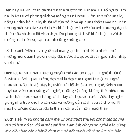
Đến nay, Kelvin Phan đã theo nghề được hơn 10 năm. Đa số người làm
nail hiện tại có phong cách vẽ móng na ná nhau. Còn anh sử dụng kỹ
năng tư duy bố cục kỹ thuật vẽ của hội họa áp dụng thẳng vào nail nên
những mẫu vẽ của 9X có nhiều khác biệt. Mẫu vẽ của anh thường đặt tả
chiều sâu và theo lối vẽ tả thực. Do phong cách vẽ khác biệt so với thị
trường nail nên sự cạnh tranh cũng không cao.
9X cho biết: “Đến nay, nghề nail mang lại cho mình khá nhiều thứ:
những mối quan hệ trên khắp đất nước Úc, quốc tế và nguồn thu nhập
ổn định.”
Hiện tại, Kelvin Phan thường xuyên mở các lớp dạy nail nghệ thuật ở
Australia. Anh quan niệm, dạy nail là dạy cho người ta một cái nghề
mưu sinh. Ngoài việc dạy học viên các kỹ thuật trong nghề, Kelvin còn
dạy học viên cách sống với nghề, những kỹ năng không thể thiếu như
cách chăm sóc khách hàng, cách dạy các học viên trẻ… Việc dạy nghề
giống như trao cho họ cần câu và hướng dẫn cách câu cá cho họ. Khi
nào họ tự câu được cá, đó là thành công của một người thầy.
9X chia sẻ:
“Nếu không đam mê, không thích thú với công việc đó mà
vẫn cố làm nó thì đó là một sai lầm. Làm bất cứ ngành nghề nào cũng
vậy, điều bạn cần nhất là đam mê để hết mình với chọn lựa của bản