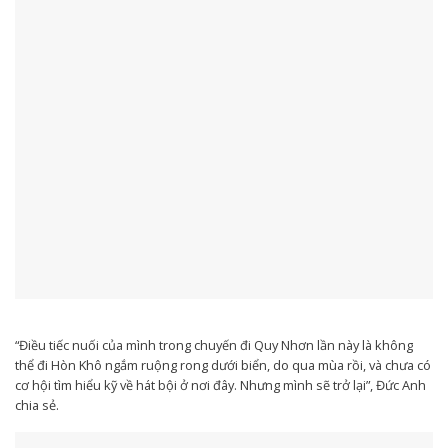
“Điều tiếc nuối của mình trong chuyến đi Quy Nhơn lần này là không
thể đi Hòn Khô ngắm ruộng rong dưới biển, do qua mùa rồi, và chưa có
cơ hội tìm hiểu kỹ về hát bội ở nơi đây. Nhưng mình sẽ trở lại”, Đức Anh
chia sẻ.