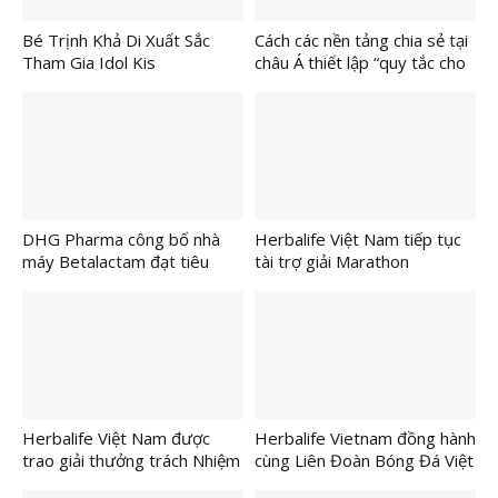
Bé Trịnh Khả Di Xuất Sắc
Cách các nền tảng chia sẻ tại
Tham Gia Idol Kis
châu Á thiết lập “quy tắc cho
Internationl 2026
lòng tốt”
DHG Pharma công bố nhà
Herbalife Việt Nam tiếp tục
máy Betalactam đạt tiêu
tài trợ giải Marathon
chuẩn quốc tế EU-GMP
VnExpress Hải Phòng nhằm
khuyến khích lối sống năng
động lành mạnh
Herbalife Việt Nam được
Herbalife Vietnam đồng hành
trao giải thưởng trách Nhiệm
cùng Liên Đoàn Bóng Đá Việt
Xã Hội Doanh Nghiệp của
Nam tổ chức buổi đào tạo về