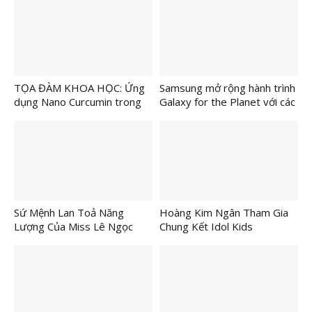
Thành phố Cần Thơ nhằm
khuyến khích lối sống năng
động và lành mạnh
TỌA ĐÀM KHOA HỌC: Ứng
Samsung mở rộng hành trình
dụng Nano Curcumin trong
Galaxy for the Planet với các
kiểm soát viêm da, vảy nến –
mục tiêu mới đến năm 2030
Hướng đi mới trong điều trị
da liễu
Sứ Mệnh Lan Toả Năng
Hoàng Kim Ngân Tham Gia
Lượng Của Miss Lê Ngọc
Chung Kết Idol Kids
Thanh Tâm
Internationl 2026