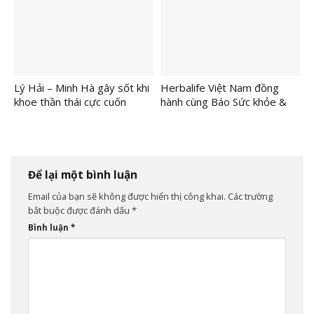
AmCham lần thứ tám liên tiếp
dinh dưỡng thể thao nâng
cao cho các huấn luyện viên
và cầu thủ bóng đá
Lý Hải – Minh Hà gây sốt khi
Herbalife Việt Nam đồng
khoe thần thái cực cuốn
hành cùng Báo Sức khỏe &
trong vai trò đại sứ thời
Đời sống tổ chức “Ngày Dinh
trang
Dưỡng Cộng Đồng Việt Nam”
lần 5 tại Hà Nội để khuyến
khích lối sống lành mạnh
Để lại một bình luận
Email của bạn sẽ không được hiển thị công khai.
Các trường
bắt buộc được đánh dấu
*
Bình luận
*