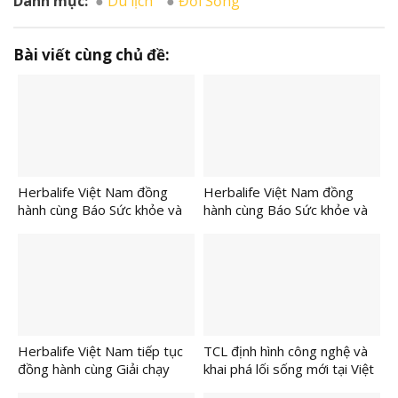
Danh mục:
Du lịch
Đời Sống
Bài viết cùng chủ đề:
Herbalife Việt Nam đồng
Herbalife Việt Nam đồng
hành cùng Báo Sức khỏe và
hành cùng Báo Sức khỏe và
Đời sống tổ chức Cuộc thi
Đời sống tổ chức Ngày Dinh
“Tôi Khỏe Đẹp Hơn” lần thứ
Dưỡng Cộng Đồng Việt Nam
5 để khuyến khích mọi người
lần 6 tại TP.HCM nhằm lan
trở thành phiên bản tốt hơn
tỏa lối sống lành mạnh
của chính mình
Herbalife Việt Nam tiếp tục
TCL định hình công nghệ và
đồng hành cùng Giải chạy
khai phá lối sống mới tại Việt
VnExpress Marathon tại
Nam