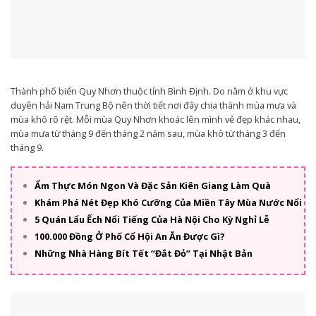
Thành phố biển Quy Nhơn thuộc tỉnh Bình Định. Do nằm ở khu vực
duyên hải Nam Trung Bộ nên thời tiết nơi đây chia thành mùa mưa và
mùa khô rõ rệt. Mỗi mùa Quy Nhơn khoác lên mình vẻ đẹp khác nhau,
mùa mưa từ tháng 9 đến tháng 2 năm sau, mùa khô từ tháng 3 đến
tháng 9.
Ẩm Thực Món Ngon Và Đặc Sản Kiên Giang Làm Quà
Khám Phá Nét Đẹp Khó Cưỡng Của Miền Tây Mùa Nước Nổi
5 Quán Lẩu Ếch Nổi Tiếng Của Hà Nội Cho Kỳ Nghỉ Lễ
100.000 Đồng Ở Phố Cổ Hội An Ăn Được Gì?
Những Nhà Hàng Bít Tết “Đắt Đỏ” Tại Nhật Bản