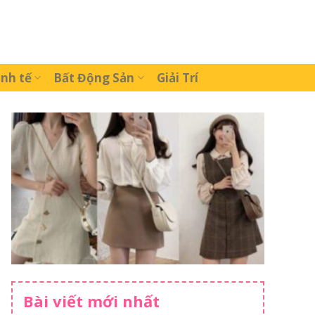
inh tế
Bất Động Sản
Giải Trí
Bài viết mới nhất