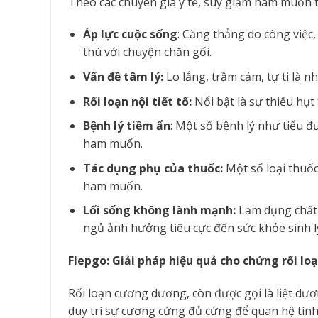
Theo các chuyên gia y tế, suy giảm ham muốn t
Áp lực cuộc sống
: Căng thẳng do công việc,
thú với chuyện chăn gối.
Vấn đề tâm lý:
Lo lắng, trầm cảm, tự ti là 
Rối loạn nội tiết tố:
Nổi bật là sự thiếu hụt
Bệnh lý tiềm ẩn
: Một số bệnh lý như tiểu 
ham muốn.
Tác dụng phụ của thuốc:
Một số loại thuốc
ham muốn.
Lối sống không lành mạnh:
Lạm dụng chất 
ngủ ảnh hưởng tiêu cực đến sức khỏe sinh l
Flepgo: Giải pháp hiệu quả cho chứng rối l
Rối loạn cương dương, còn được gọi là liệt dươ
duy trì sự cương cứng đủ cứng để quan hệ tìn