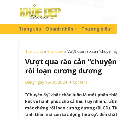
Skip
to
content
Trang chủ
Doanh nhân
Thương hiệu
Trang chủ
»
Sức khoẻ
»
Vượt qua rào cản “chuyện ấy
Vượt qua rào cản “chuyện 
rối loạn cương dương
Đăng ngày 15/05/2024
Content
“Chuyện ấy” chắc chắn luôn là một phần thi
kết và hạnh phúc cho cả hai. Tuy nhiên, rất
mắc chứng rối loạn cương dương (RLCD). Tì
tinh thần mà còn tác động tiêu cực đến chấ