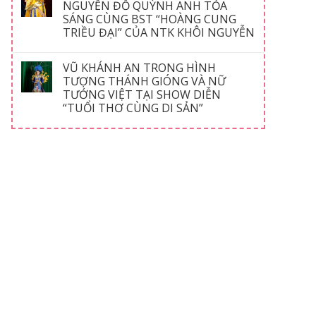
NGUYỄN ĐỖ QUỲNH ANH TỎA
SÁNG CÙNG BST “HOÀNG CUNG
TRIỀU ĐẠI” CỦA NTK KHÔI NGUYỄN
VŨ KHÁNH AN TRONG HÌNH
TƯỢNG THÁNH GIÓNG VÀ NỮ
TƯỚNG VIỆT TẠI SHOW DIỄN
“TUỔI THƠ CÙNG DI SẢN”