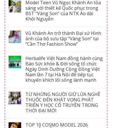
Model Teen Vũ Ngọc Khánh An tỏa
sáng với thiết kế Quốc phục trong
BST “Vàng Son” của NTK Áo dài
Khôi Nguyễn
Vũ Khánh An trở thành Đại sứ Hình
ảnh của bộ sưu tập “Vàng Son” tại
“Cần Thơ Fashion Show”
Herbalife Việt Nam đồng hành cùng
Báo Sức khỏe & Đời sống tổ chức
Ngày Dinh Dưỡng Cộng Đồng Việt
Nam lần 7 tại Hà Nội để tiếp tục
khuyến khích lối sống lành mạnh
TỪ NHỮNG NGƯỜI GIỮ LỬA NGHỀ
THUỐC ĐẾN KHÁT VỌNG PHÁT
TRIỂN Y HỌC CỔ TRUYỀN TRONG
THỜI ĐẠI MỚI
TOP 10 COSMO MODEL 2026