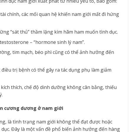
ình dục nam giới xuất phát từ nhiều yếu tố, bao gồm:
 tài chính, các mối quan hệ khiến nam giới mất đi hứng
những “sát thủ” thầm lặng kìm hãm ham muốn tình dục.
 testosterone – “hormone sinh lý nam”.
đường, tim mạch, béo phì cũng có thể ảnh hưởng đến
 điều trị bệnh có thể gây ra tác dụng phụ làm giảm
kích thích, chế độ dinh dưỡng không cân bằng, thiếu
ý.
oạn cương dương ở nam giới
ng, là tình trạng nam giới không thể đạt được hoặc
h dục. Đây là một vấn đề phổ biến ảnh hưởng đến hàng