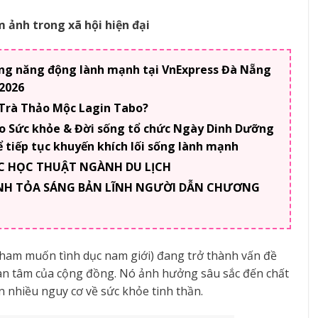
 ảnh trong xã hội hiện đại
ống năng động lành mạnh tại VnExpress Đà Nẵng
2026
 Trà Thảo Mộc Lagin Tabo?
o Sức khỏe & Đời sống tổ chức Ngày Dinh Dưỡng
 tiếp tục khuyến khích lối sống lành mạnh
 MC HỌC THUẬT NGÀNH DU LỊCH
RÌNH TỎA SÁNG BẢN LĨNH NGƯỜI DẪN CHƯƠNG
ham muốn tình dục nam giới) đang trở thành vấn đề
quan tâm của cộng đồng. Nó ảnh hưởng sâu sắc đến chất
n nhiều nguy cơ về sức khỏe tinh thần.