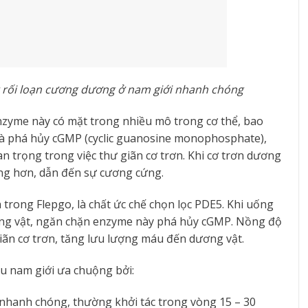
g rối loạn cương dương ở nam giới nhanh chóng
zyme này có mặt trong nhiều mô trong cơ thể, bao
là phá hủy cGMP (cyclic guanosine monophosphate),
n trọng trong việc thư giãn cơ trơn. Khi cơ trơn dương
àng hơn, dẫn đến sự cương cứng.
h trong Flepgo, là chất ức chế chọn lọc PDE5. Khi uống
dương vật, ngăn chặn enzyme này phá hủy cGMP. Nồng độ
iãn cơ trơn, tăng lưu lượng máu đến dương vật.
u nam giới ưa chuộng bởi:
g nhanh chóng, thường khởi tác trong vòng 15 – 30