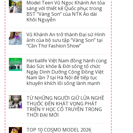
Model Teen Vũ Ngọc Khánh An tỏa
sáng với thiết kế Quốc phục trong
BST “Vàng Son” của NTK Áo dài
Khôi Nguyễn
Vũ Khánh An trở thành Đại sứ Hình
ảnh của bộ sưu tập “Vàng Son” tại
“Cần Thơ Fashion Show”
Herbalife Việt Nam đồng hành cùng
Báo Sức khỏe & Đời sống tổ chức
Ngày Dinh Dưỡng Cộng Đồng Việt
Nam lần 7 tại Hà Nội để tiếp tục
khuyến khích lối sống lành mạnh
TỪ NHỮNG NGƯỜI GIỮ LỬA NGHỀ
THUỐC ĐẾN KHÁT VỌNG PHÁT
TRIỂN Y HỌC CỔ TRUYỀN TRONG
THỜI ĐẠI MỚI
TOP 10 COSMO MODEL 2026