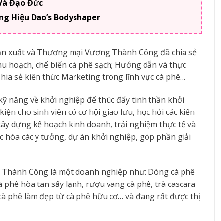
Và Đạo Đức
g Hiệu Dao’s Bodyshaper
n xuất và Thương mại Vương Thành Công đã chia sẻ
thu hoạch, chế biến cà phê sạch; Hướng dẫn và thực
Chia sẻ kiến thức Marketing trong lĩnh vực cà phê…
kỹ năng về khởi nghiệp để thúc đẩy tinh thần khởi
iện cho sinh viên có cơ hội giao lưu, học hỏi các kiến
xây dựng kế hoạch kinh doanh, trải nghiệm thực tế và
c hóa các ý tưởng, dự án khởi nghiệp, góp phần giải
 Thành Công là một doanh nghiệp như: Dòng cà phê
 phê hòa tan sấy lạnh, rượu vang cà phê, trà cascara
, cà phê làm đẹp từ cà phê hữu cơ… và đang rất được thị