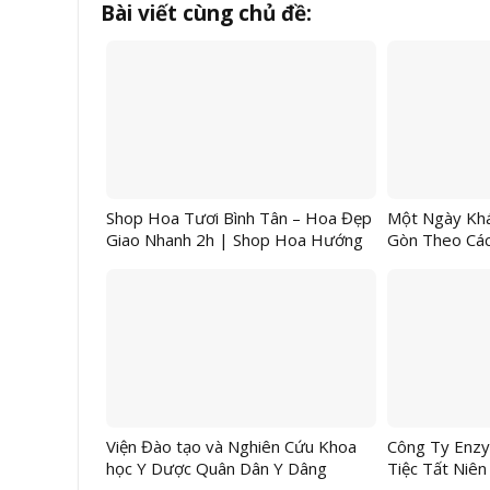
Bài viết cùng chủ đề:
Shop Hoa Tươi Bình Tân – Hoa Đẹp
Một Ngày Khá
Giao Nhanh 2h | Shop Hoa Hướng
Gòn Theo Các
Dương
Hết
Viện Đào tạo và Nghiên Cứu Khoa
Công Ty Enzy
học Y Dược Quân Dân Y Dâng
Tiệc Tất Niê
Hương Tri Ân Đại Danh Y Hải