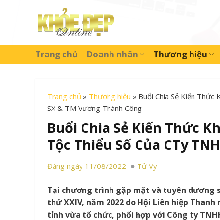
Skip
to
content
Trang chủ
Doanh nhân
Thương hiệu
Trang chủ
»
Thương hiệu
»
Buổi Chia Sẻ Kiến Thức
SX & TM Vương Thành Công
Buổi Chia Sẻ Kiến Thức K
Tộc Thiểu Số Của CTy TN
Đăng ngày 11/08/2022
Tử Vy
Tại chương trình gặp mặt và tuyên dương sin
thứ XXIV, năm 2022 do Hội Liên hiệp Thanh 
tỉnh vừa tổ chức, phối hợp với Công ty T