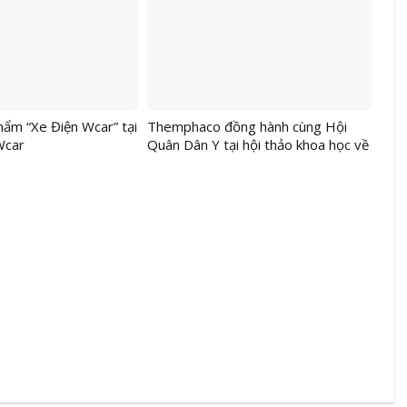
y học cổ truyền”
ẩm “Xe Điện Wcar” tại
Themphaco đồng hành cùng Hội
Wcar
Quân Dân Y tại hội thảo khoa học về
dinh dưỡng học đường