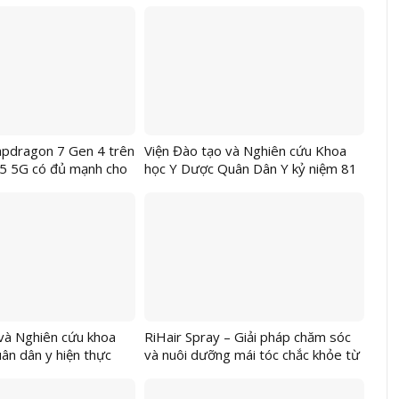
hiện đại
apdragon 7 Gen 4 trên
Viện Đào tạo và Nghiên cứu Khoa
 5G có đủ mạnh cho
học Y Dược Quân Dân Y kỷ niệm 81
hiệm?
năm Ngày thành lập Quân đội nhân
dân Việt Nam (22/12/1944 –
22/12/2025)
và Nghiên cứu khoa
RiHair Spray – Giải pháp chăm sóc
ân dân y hiện thực
và nuôi dưỡng mái tóc chắc khỏe từ
yết 72-NQ/TW Bằng dự
Nhật Bản ra mắt tại Việt Nam
 sức khỏe cộng đồng –