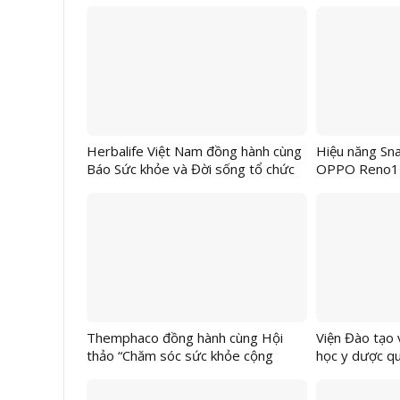
Thượng Lãn Ông
Herbalife Việt Nam đồng hành cùng
Hiệu năng Sn
Báo Sức khỏe và Đời sống tổ chức
OPPO Reno15
Lễ Trao Giải Cuộc Thi “Tôi Khỏe
game và đa n
Đẹp Hơn 2025” vinh danh 12 ứng
viên xuất sắc nhất từ hơn 4.000 bài
dự thi
Themphaco đồng hành cùng Hội
Viện Đào tạo 
thảo “Chăm sóc sức khỏe cộng
học y dược qu
đồng – Giải pháp từ Y học cổ
hóa nghị qu
truyền”
án “Chăm sóc