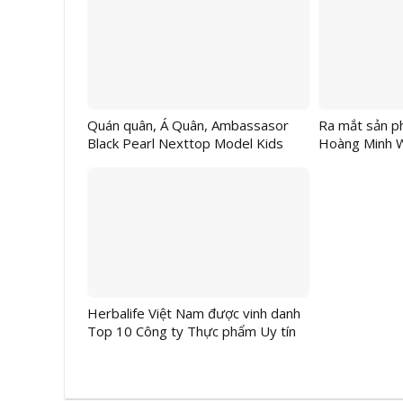
Giải pháp từ 
Quán quân, Á Quân, Ambassasor
Ra mắt sản ph
Black Pearl Nexttop Model Kids
Hoàng Minh 
2025 Chính Thức Lộ Diện
Herbalife Việt Nam được vinh danh
Top 10 Công ty Thực phẩm Uy tín
lần thứ năm liên tiếp