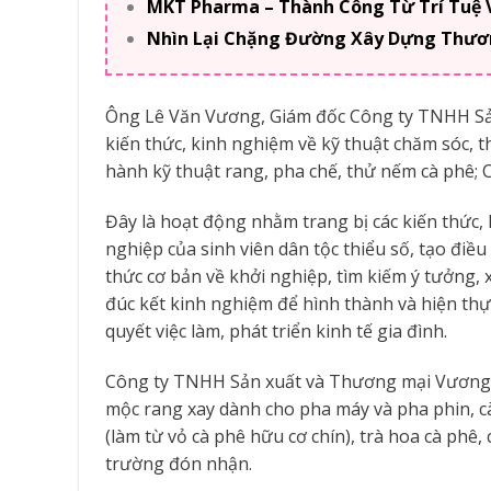
MKT Pharma – Thành Công Từ Trí Tuệ 
Nhìn Lại Chặng Đường Xây Dựng Thươn
Ông Lê Văn Vương, Giám đốc Công ty TNHH Sả
kiến thức, kinh nghiệm về kỹ thuật chăm sóc, 
hành kỹ thuật rang, pha chế, thử nếm cà phê; 
Đây là hoạt động nhằm trang bị các kiến thức, 
nghiệp của sinh viên dân tộc thiểu số, tạo điều k
thức cơ bản về khởi nghiệp, tìm kiếm ý tưởng, 
đúc kết kinh nghiệm để hình thành và hiện thự
quyết việc làm, phát triển kinh tế gia đình.
Công ty TNHH Sản xuất và Thương mại Vương
mộc rang xay dành cho pha máy và pha phin, cà
(làm từ vỏ cà phê hữu cơ chín), trà hoa cà phê
trường đón nhận.