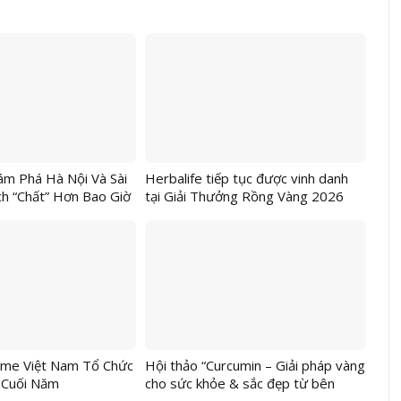
m Phá Hà Nội Và Sài
Herbalife tiếp tục được vinh danh
h “Chất” Hơn Bao Giờ
tại Giải Thưởng Rồng Vàng 2026
me Việt Nam Tổ Chức
Hội thảo “Curcumin – Giải pháp vàng
n Cuối Năm
cho sức khỏe & sắc đẹp từ bên
trong”: Kết nối khoa học với lối sống