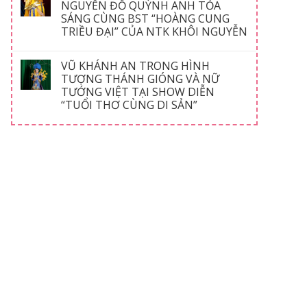
NGUYỄN ĐỖ QUỲNH ANH TỎA
SÁNG CÙNG BST “HOÀNG CUNG
TRIỀU ĐẠI” CỦA NTK KHÔI NGUYỄN
VŨ KHÁNH AN TRONG HÌNH
TƯỢNG THÁNH GIÓNG VÀ NỮ
TƯỚNG VIỆT TẠI SHOW DIỄN
“TUỔI THƠ CÙNG DI SẢN”