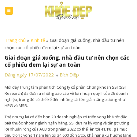
Skip
to
content
Trang chủ
»
Kinh tế
»
Giai đoạn giá xuống, nhà đầu tư nên
chọn các cổ phiếu đem lại sự an toàn
Giai đoạn giá xuống, nhà đầu tư nên chọn các
cổ phiếu đem lại sự an toàn
Đăng ngày 17/07/2022
Bích Diệp
Mới đây Trung tâm phân tích Công ty cổ phần Chứng khoán SSI (SSI
Research) đã đưa ra những báo cáo về lợi nhuận quý II của 26 doanh
nghiệp, trong đó có thể kể đến những cái tên giảm tăng trưởng như
HPG và MSB.
Thế nhưng lại có đến hơn 20 doanh nghiệp có triển vọng khá tốt đặc
biệt thuộc nhóm ngành ngân hàng. SSI đưa ra kỳ vọng về tăng trưởng
lợi nhuận ròng của ACB trong năm 2022 có thể lên tới 41,1%, giá mục
tiêu trong vòng 1 năm lên tới 34.600 đồng/cp, khả năng xu hướng tăng