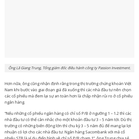
Ông Lã Giang Trung, Tổng giám đốc điều hành công ty Passion Investment.
Hơn nữa, ông cũng nhận định rằng trong thị trường chứng khoán Việt
Nam khi bước vào giai đoạn giá đã xuống thì các nhà đầu tư nên chọn
các cổ phiếu mà đem lại sự an toàn hơn là chấp nhận rủi ro ở cổ phiếu
ngân hàng.
“Nếu những cổ phiếu ngân hàng có chỉ số P/B ở ngưỡng 1 – 1.2 thì các
nhà đầu tư có thể cân nhắc cho một khoản đầu tư 3 – 5 năm tới. Dù thị
trường có những biến động lớn thì chu kỳ 3 – 5 năm đủ để mang lại lợi
nhuận có lợi cho các nhà đầu tư. Ngân hàng Sacombank với mã cổ
phiếu STB là ví dụ điển hình về chỉ số P/B chạm 1”, ông Trung chia sẻ.