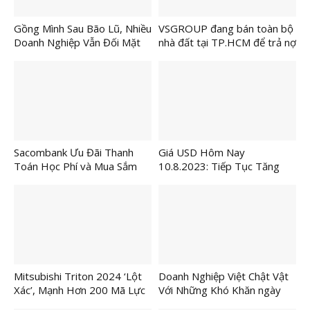
Gồng Mình Sau Bão Lũ, Nhiều
VSGROUP đang bán toàn bộ
Doanh Nghiệp Vẫn Đối Mặt
nhà đất tại TP.HCM để trả nợ
Nguy Cơ Đóng Cửa
cho ngân hàng và nhà đầu tư.
Sacombank Ưu Đãi Thanh
Giá USD Hôm Nay
Toán Học Phí và Mua Sắm
10.8.2023: Tiếp Tục Tăng
Đầu Năm Học
Lên
Mitsubishi Triton 2024 ‘Lột
Doanh Nghiệp Việt Chật Vật
Xác’, Mạnh Hơn 200 Mã Lực
Với Những Khó Khăn ngày
Một Lớn