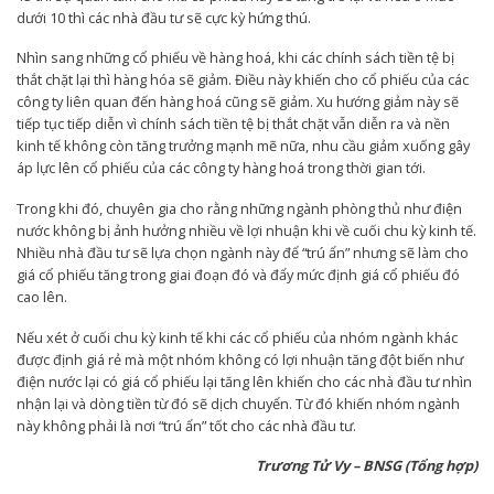
dưới 10 thì các nhà đầu tư sẽ cực kỳ hứng thú.
Nhìn sang những cổ phiếu về hàng hoá, khi các chính sách tiền tệ bị
thắt chặt lại thì hàng hóa sẽ giảm. Điều này khiến cho cổ phiếu của các
công ty liên quan đến hàng hoá cũng sẽ giảm. Xu hướng giảm này sẽ
tiếp tục tiếp diễn vì chính sách tiền tệ bị thắt chặt vẫn diễn ra và nền
kinh tế không còn tăng trưởng mạnh mẽ nữa, nhu cầu giảm xuống gây
áp lực lên cổ phiếu của các công ty hàng hoá trong thời gian tới.
Trong khi đó, chuyên gia cho rằng những ngành phòng thủ như điện
nước không bị ảnh hưởng nhiều về lợi nhuận khi về cuối chu kỳ kinh tế.
Nhiều nhà đầu tư sẽ lựa chọn ngành này để “trú ẩn” nhưng sẽ làm cho
giá cổ phiếu tăng trong giai đoạn đó và đẩy mức định giá cổ phiếu đó
cao lên.
Nếu xét ở cuối chu kỳ kinh tế khi các cổ phiếu của nhóm ngành khác
được định giá rẻ mà một nhóm không có lợi nhuận tăng đột biến như
điện nước lại có giá cổ phiếu lại tăng lên khiến cho các nhà đầu tư nhìn
nhận lại và dòng tiền từ đó sẽ dịch chuyển. Từ đó khiến nhóm ngành
này không phải là nơi “trú ẩn” tốt cho các nhà đầu tư.
Trương Tử Vy – BNSG (Tổng hợp)