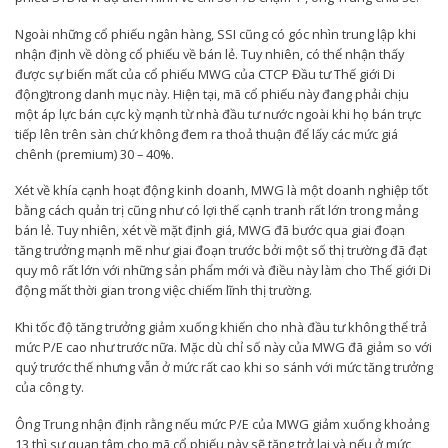
Ngoài những cổ phiếu ngân hàng, SSI cũng có góc nhìn trung lập khi
nhận định về dòng cổ phiếu về bán lẻ. Tuy nhiên, có thể nhận thấy
được sự biến mất của cổ phiếu MWG của CTCP Đầu tư Thế giới Di
động)trong danh mục này. Hiện tại, mã cổ phiếu này đang phải chịu
một áp lực bán cực kỳ mạnh từ nhà đầu tư nước ngoài khi họ bán trực
tiếp lên trên sàn chứ không đem ra thoả thuận để lấy các mức giá
chênh (premium) 30 – 40%.
Xét về khía cạnh hoạt động kinh doanh, MWG là một doanh nghiệp tốt
bằng cách quản trị cũng như có lợi thế cạnh tranh rất lớn trong mảng
bán lẻ. Tuy nhiên, xét về mặt định giá, MWG đã bước qua giai đoạn
tăng trưởng mạnh mẽ như giai đoạn trước bởi một số thị trường đã đạt
quy mô rất lớn với những sản phẩm mới và điều này làm cho Thế giới Di
động mất thời gian trong việc chiếm lĩnh thị trường.
Khi tốc độ tăng trưởng giảm xuống khiến cho nhà đầu tư không thể trả
mức P/E cao như trước nữa. Mặc dù chỉ số này của MWG đã giảm so với
quý trước thế nhưng vẫn ở mức rất cao khi so sánh với mức tăng trưởng
của công ty.
Ông Trung nhận định rằng nếu mức P/E của MWG giảm xuống khoảng
13 thì sự quan tâm cho mã cổ phiếu này sẽ tăng trở lại và nếu ở mức