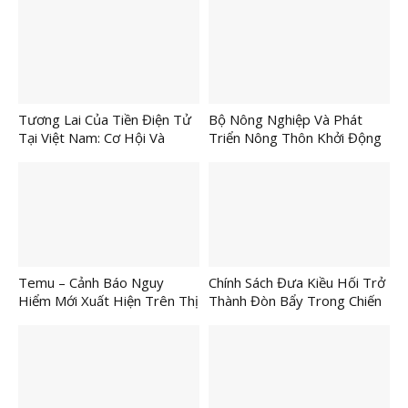
Tương Lai Của Tiền Điện Tử
Bộ Nông Nghiệp Và Phát
Tại Việt Nam: Cơ Hội Và
Triển Nông Thôn Khởi Động
Thách Thức
Tổ Chức Lễ Hội Nông Sản
Lần Thứ I
Temu – Cảnh Báo Nguy
Chính Sách Đưa Kiều Hối Trở
Hiểm Mới Xuất Hiện Trên Thị
Thành Đòn Bẩy Trong Chiến
Trường TMĐT
Lược Phát Triển Nhanh Và
Bền Vững Của TP.HCM