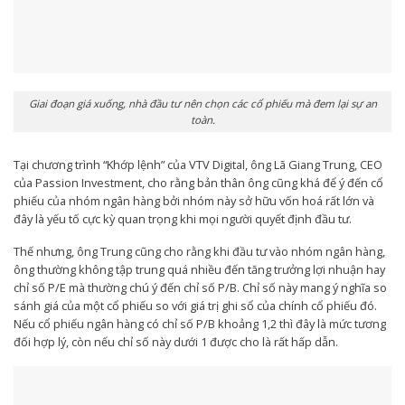
Giai đoạn giá xuống, nhà đầu tư nên chọn các cổ phiếu mà đem lại sự an
toàn.
Tại chương trình “Khớp lệnh” của VTV Digital, ông Lã Giang Trung, CEO
của Passion Investment, cho rằng bản thân ông cũng khá để ý đến cổ
phiếu của nhóm ngân hàng bởi nhóm này sở hữu vốn hoá rất lớn và
đây là yếu tố cực kỳ quan trọng khi mọi người quyết định đầu tư.
Thế nhưng, ông Trung cũng cho rằng khi đầu tư vào nhóm ngân hàng,
ông thường không tập trung quá nhiều đến tăng trưởng lợi nhuận hay
chỉ số P/E mà thường chú ý đến chỉ số P/B. Chỉ số này mang ý nghĩa so
sánh giá của một cổ phiếu so với giá trị ghi sổ của chính cổ phiếu đó.
Nếu cổ phiếu ngân hàng có chỉ số P/B khoảng 1,2 thì đây là mức tương
đối hợp lý, còn nếu chỉ số này dưới 1 được cho là rất hấp dẫn.