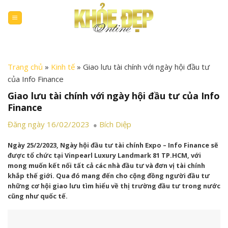
Skip
to
content
Trang chủ
»
Kinh tế
»
Giao lưu tài chính với ngày hội đầu tư
của Info Finance
Giao lưu tài chính với ngày hội đầu tư của Info
Finance
Đăng ngày 16/02/2023
Bích Diệp
Ngày 25/2/2023, Ngày hội đầu tư tài chính Expo – Info Finance sẽ
được tổ chức tại Vinpearl Luxury Landmark 81 TP.HCM, với
mong muốn kết nối tất cả các nhà đầu tư và đơn vị tài chính
khắp thế giới. Qua đó mang đến cho cộng đồng người đầu tư
những cơ hội giao lưu tìm hiểu về thị trường đầu tư trong nước
cũng như quốc tế.