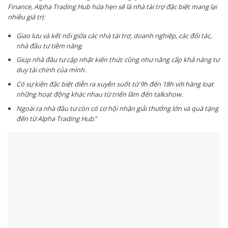
Finance, Alpha Trading Hub hứa hẹn sẽ là nhà tài trợ đặc biệt mang lại
nhiều giá trị:
Giao lưu và kết nối giữa các nhà tài trợ, doanh nghiệp, các đối tác,
nhà đầu tư tiềm năng.
Giúp nhà đầu tư cập nhật kiến thức cũng như nâng cấp khả năng tư
duy tài chính của mình.
Có sự kiện đặc biệt diễn ra xuyên suốt từ 9h đến 18h với hàng loạt
những hoạt động khác nhau từ triển lãm đến talkshow.
Ngoài ra nhà đầu tư còn có cơ hội nhận giải thưởng lớn và quà tặng
đến từ Alpha Trading Hub
.”