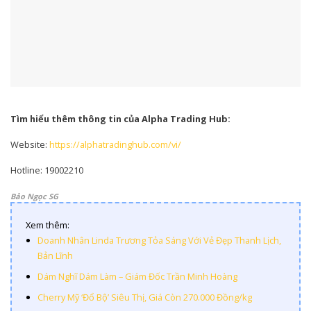
Tìm hiểu thêm thông tin của Alpha Trading Hub:
Website:
https://alphatradinghub.com/vi/
Hotline: 19002210
Bảo Ngọc SG
Xem thêm:
Doanh Nhân Linda Trương Tỏa Sáng Với Vẻ Đẹp Thanh Lịch,
Bản Lĩnh
Dám Nghĩ Dám Làm – Giám Đốc Trần Minh Hoàng
Cherry Mỹ ‘Đổ Bộ’ Siêu Thị, Giá Còn 270.000 Đồng/kg