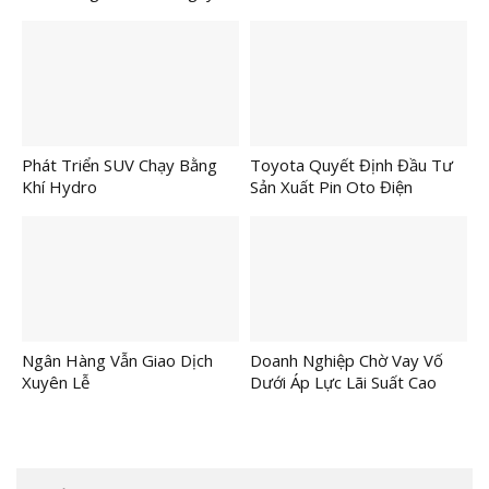
Một Lớn
Phát Triển SUV Chạy Bằng
Toyota Quyết Định Đầu Tư
Khí Hydro
Sản Xuất Pin Oto Điện
Ngân Hàng Vẫn Giao Dịch
Doanh Nghiệp Chờ Vay Vố
Xuyên Lễ
Dưới Áp Lực Lãi Suất Cao