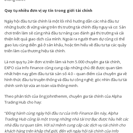
Quy tụ nhiều đơn vị uy tín trong giới tài chính
Ngày hội đầu tư tài chính là một lối nhỏ hướng dẫn các nhà đầu tư
những bước đi vững vàng trên thị trường tài chính đầy nguy và cơ. Sân
chơi triển lãm sẽ cùng nhà đầu tư nâng cao đánh giá thị trường và cải
thiện kết quả giao dịch của mình. Ngoài ra người tham dự cũng có thể
giao lưu cùng diễn giả ở sân khấu, hoặc tìm hiểu về đầu tư tại các quầy
triển lãm của thương hiệu tài chính.
Là nơi quy tụ 24+ đơn vị triển lãm và hơn 5.000 chuyên gia tài chính,
EXPO của Info Finance cũng cung cấp những chủ đề được quan tâm
nhất hiện nay gồm đầu tư tài sản số 4.0 – quan điểm của chuyên gia về
hình thức đầu tư truyền thống và đầu tư công nghệ; góc nhìn đầu tư tài
chính sinh lợi vừa an toàn vừa thông minh.
Theo phân tích của ông Johnthemm, chuyên gia tài chính của Alpha
Trading Hub cho hay:
“
Đồng hành cùng ngày hội đầu tư của Info Finance lần này, Alpha
Trading Hub cũng là một trong những nhà tài trợ Bạc được hầu hết các
nhà đầu tư quan tâm. Với sứ mệnh cung cấp các dịch vụ tài chính cho
khách hàng trên khắp thế giới, đến với ngày hội tài chính của Info