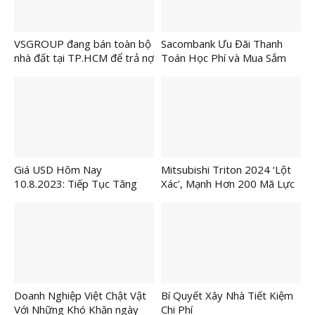
VSGROUP đang bán toàn bộ
Sacombank Ưu Đãi Thanh
nhà đất tại TP.HCM để trả nợ
Toán Học Phí và Mua Sắm
cho ngân hàng và nhà đầu tư.
Đầu Năm Học
Giá USD Hôm Nay
Mitsubishi Triton 2024 ‘Lột
10.8.2023: Tiếp Tục Tăng
Xác’, Mạnh Hơn 200 Mã Lực
Lên
Doanh Nghiệp Việt Chật Vật
Bí Quyết Xây Nhà Tiết Kiệm
Với Những Khó Khăn ngày
Chi Phí