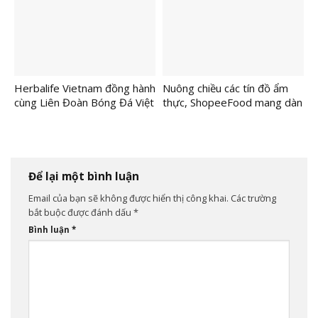
khuyến khích lối sống năng
AmCham lần thứ tám liên tiếp
động lành mạnh
Herbalife Vietnam đồng hành
Nuông chiều các tín đồ ẩm
cùng Liên Đoàn Bóng Đá Việt
thực, ShopeeFood mang dàn
Nam tổ chức buổi đào tạo về
thương hiệu hot đổ bộ Ăn
dinh dưỡng thể thao nâng
Ngon Rẻ với giá chỉ từ
cao cho các huấn luyện viên
30.000 đồng
và cầu thủ bóng đá
Để lại một bình luận
Email của bạn sẽ không được hiển thị công khai.
Các trường
bắt buộc được đánh dấu
*
Bình luận
*