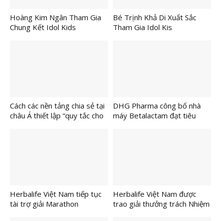
Hoàng Kim Ngân Tham Gia
Bé Trịnh Khả Di Xuất Sắc
Chung Kết Idol Kids
Tham Gia Idol Kis
Internationl 2026
Internationl 2026
Cách các nền tảng chia sẻ tại
DHG Pharma công bố nhà
châu Á thiết lập “quy tắc cho
máy Betalactam đạt tiêu
lòng tốt”
chuẩn quốc tế EU-GMP
Herbalife Việt Nam tiếp tục
Herbalife Việt Nam được
tài trợ giải Marathon
trao giải thưởng trách Nhiệm
VnExpress Hải Phòng nhằm
Xã Hội Doanh Nghiệp của