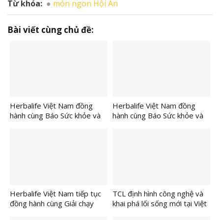
Từ khóa:
món ngon Hội An
Bài viết cùng chủ đề:
Herbalife Việt Nam đồng
Herbalife Việt Nam đồng
hành cùng Báo Sức khỏe và
hành cùng Báo Sức khỏe và
Đời sống tổ chức Cuộc thi
Đời sống tổ chức Ngày Dinh
“Tôi Khỏe Đẹp Hơn” lần thứ
Dưỡng Cộng Đồng Việt Nam
5 để khuyến khích mọi người
lần 6 tại TP.HCM nhằm lan
trở thành phiên bản tốt hơn
tỏa lối sống lành mạnh
của chính mình
Herbalife Việt Nam tiếp tục
TCL định hình công nghệ và
đồng hành cùng Giải chạy
khai phá lối sống mới tại Việt
VnExpress Marathon tại
Nam