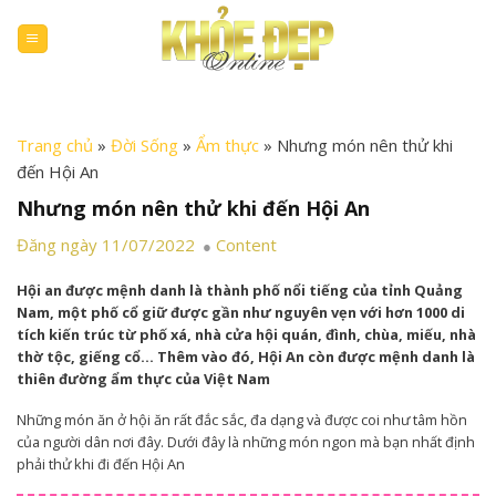
Skip
to
content
Trang chủ
»
Đời Sống
»
Ẩm thực
»
Nhưng món nên thử khi
đến Hội An
Nhưng món nên thử khi đến Hội An
Đăng ngày 11/07/2022
Content
Hội an được mệnh danh là thành phố nổi tiếng của tỉnh Quảng
Nam, một phố cổ giữ được gần như nguyên vẹn với hơn 1000 di
tích kiến trúc từ phố xá, nhà cửa hội quán, đình, chùa, miếu, nhà
thờ tộc, giếng cổ… Thêm vào đó, Hội An còn được mệnh danh là
thiên đường ẩm thực của Việt Nam
Những món ăn ở hội ăn rất đắc sắc, đa dạng và được coi như tâm hồn
của người dân nơi đây. Dưới đây là những món ngon mà bạn nhất định
phải thử khi đi đến Hội An