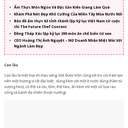
Ẩm Thực Món Ngon Và Đặc Sản Kiên Giang Làm Quà
Khám Phá Nét Đẹp Khó Cưỡng Của Miền Tây Mùa Nước Nổi
Bản đồ ẩm thực 63 tỉnh thành lập kỷ lục Việt Nam từ cuộc
thi The Future Chef Contest
Đồng Tháp Xác lập kỷ lục 200 món ăn chế biến từ sen
CEO Hoàng Thị Ánh Nguyệt – Nữ Doanh Nhân Miệt Mài Với
Ngành Làm Đẹp
Cao lầu
Cao lầu là một loại mì màu vàng, bột được trộn cùng với tro củi tràm tạo
nên một hương vị rất đặc biệt , dùng kèm với một ít nước dùng (hầm từ
xương heo), có thịt xá xíu, tôm, thịt heo, ăn kèm với một số loại rau
sống và bánh đa chiên (hoặc nướng).