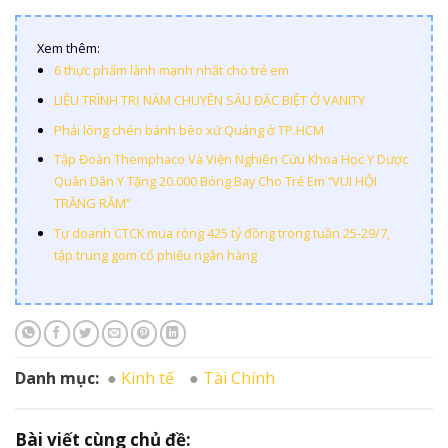
Xem thêm:
6 thực phẩm lành mạnh nhất cho trẻ em
LIỆU TRÌNH TRỊ NÁM CHUYÊN SÂU ĐẶC BIỆT Ở VANITY
Phải lòng chén bánh bèo xứ Quảng ở TP.HCM
Tập Đoàn Themphaco Và Viện Nghiên Cứu Khoa Học Y Dược
Quân Dân Y Tặng 20.000 Bóng Bay Cho Trẻ Em “VUI HỘI
TRĂNG RẰM”
Tự doanh CTCK mua ròng 425 tỷ đồng trong tuần 25-29/7,
tập trung gom cổ phiếu ngân hàng
Danh mục:
Kinh tế
Tài Chính
Bài viết cùng chủ đề: