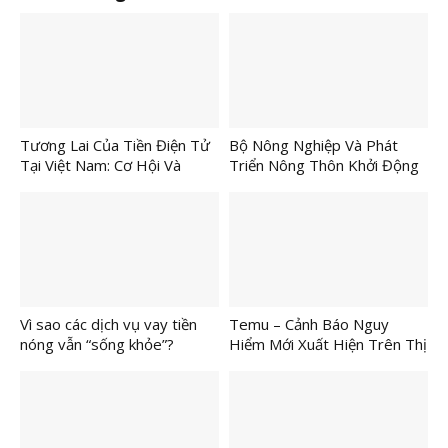
Tương Lai Của Tiền Điện Tử
Bộ Nông Nghiệp Và Phát
Tại Việt Nam: Cơ Hội Và
Triển Nông Thôn Khởi Động
Thách Thức
Tổ Chức Lễ Hội Nông Sản
Lần Thứ I
Vì sao các dịch vụ vay tiền
Temu – Cảnh Báo Nguy
nóng vẫn “sống khỏe”?
Hiểm Mới Xuất Hiện Trên Thị
Trường TMĐT