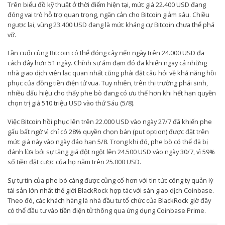
Trên biểu đồ kỹ thuật ở thời điểm hiện tại, mức giá 22.400 USD đang
đóng vai trò hỗ trợ quan trọng, ngăn cản cho Bitcoin giảm sâu. Chiều
ngược lại, vùng 23.400 USD đang là mức kháng cự Bitcoin chưa thể phá
vỡ.
Lần cuối cùng Bitcoin có thể đóng cây nến ngày trên 24.000 USD đã
cách đây hơn 51 ngày. Chính sự ảm đạm đó đã khiến ngay cả những
nhà giao dịch viên lạc quan nhất cũng phải đặt câu hỏi về khả năng hồi
phục của đồng tiền điện tử vua. Tuy nhiên, trên thị trường phái sinh,
nhiều dấu hiệu cho thấy phe bò đang có ưu thế hơn khi hết hạn quyền
chọn trị giá 510 triệu USD vào thứ Sáu (5/8).
Việc Bitcoin hồi phục lên trên 22.000 USD vào ngày 27/7 đã khiến phe
gấu bất ngờ vì chỉ có 28% quyền chọn bán (put option) được đặt trên
mức giá này vào ngày đáo hạn 5/8. Trong khi đó, phe bò có thể đã bị
đánh lừa bởi sự tăng giá đột ngột lên 24.500 USD vào ngày 30/7, vì 59%
số tiền đặt cược của họ nằm trên 25.000 USD.
Sự tự tin của phe bò càng được củng cố hơn với tin tức công ty quản lý
tài sản lớn nhất thế giới BlackRock hợp tác với sàn giao dịch Coinbase.
Theo đó, các khách hàng là nhà đầu tư tổ chức của BlackRock giờ đây
có thể đầu tư vào tiền điện tử thông qua ứng dụng Coinbase Prime.