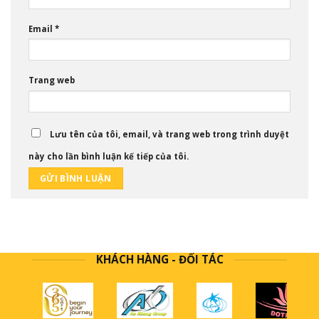
Email
*
Trang web
Lưu tên của tôi, email, và trang web trong trình duyệt
này cho lần bình luận kế tiếp của tôi.
KHÁCH HÀNG - ĐỐI TÁC