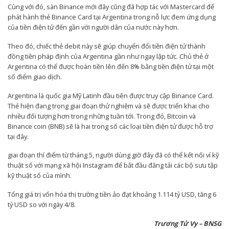
Cùng với đó, sàn Binance mới đây cũng đã hợp tác với Mastercard để
phát hành thẻ Binance Card tại Argentina trong nỗ lực đem ứng dụng
của tiền điện tử đến gần với người dân của nước này hơn.
Theo đó, chiếc thẻ debit này sẽ giúp chuyển đổi tiền điện tử thành
đồng tiền pháp định của Argentina gần như ngay lập tức. Chủ thẻ ở
Argentina có thể được hoàn tiền lên đến 8% bằng tiền điện tử tại một
số điểm giao dịch.
Argentina là quốc gia Mỹ Latinh đầu tiên được truy cập Binance Card.
Thẻ hiện đang trong giai đoạn thử nghiệm và sẽ được triển khai cho
nhiều đối tượng hơn trong những tuần tới. Trong đó, Bitcoin và
Binance coin (BNB) sẽ là hai trong số các loại tiền điện tử được hỗ trợ
tại đây.
giai đoạn thí điểm từ tháng 5, người dùng giờ đây đã có thể kết nối ví kỹ
thuật số với mạng xã hội Instagram để bắt đầu đăng tải các bộ sưu tập
kỹ thuật số của mình.
Tổng giá trị vốn hóa thị trường tiền ảo đạt khoảng 1.114 tỷ USD, tăng 6
tỷ USD so với ngày 4/8.
Trương Tử Vy – BNSG