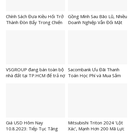
Chính Sách Đưa Kiều Hối Trở
Gồng Mình Sau Bão Lũ, Nhiều
Thành Đòn Bẩy Trong Chiến
Doanh Nghiệp Vẫn Đối Mặt
Lược Phát Triển Nhanh Và
Nguy Cơ Đóng Cửa
Bền Vững Của TP.HCM
VSGROUP đang bán toàn bộ
Sacombank Ưu Đãi Thanh
nhà đất tại TP.HCM để trả nợ
Toán Học Phí và Mua Sắm
cho ngân hàng và nhà đầu tư.
Đầu Năm Học
Giá USD Hôm Nay
Mitsubishi Triton 2024 ‘Lột
10.8.2023: Tiếp Tục Tăng
Xác’, Mạnh Hơn 200 Mã Lực