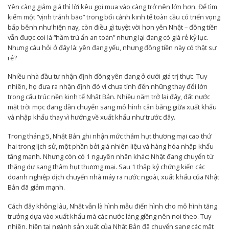
Yên càng giảm giá thì lời kêu gọi mua vào càng trở nên lớn hơn. Để tìm
kiếm một “vịnh tránh bão” trong bối cảnh kinh tế toàn cầu có triển vọng
bấp bênh như hiện nay, còn điều gì tuyệt vời hơn yên Nhật – đồng tiền
vẫn được coi là “hầm trú ẩn an toàn” nhưng lại đang có giá rẻ kỷ lục.
Nhưng câu hỏi ở đây là: yên đang yếu, nhưng đồng tiền này có thật sự
rẻ?
Nhiều nhà đầu tư nhận định đồng yên đang ở dưới giá trị thực. Tuy
nhiên, họ đưa ra nhận định đó vì chưa tính đến những thay đổi lớn
trong cấu trúc nền kinh tế Nhật Bản. Nhiều năm trở lại đây, đất nước
mặt trời mọc đang dần chuyển sang mô hình cân bằng giữa xuất khẩu
và nhập khẩu thay vì hướng về xuất khẩu như trước đây.
Trong tháng 5, Nhật Bản ghi nhận mức thâm hụt thương mại cao thứ
hai trong lịch sử, một phần bởi giá nhiên liệu và hàng hóa nhập khẩu
tăng mạnh. Nhưng còn có 1 nguyên nhân khác: Nhật đang chuyển từ
thặng dư sang thâm hụt thương mại. Sau 1 thập kỷ chứng kiến các
doanh nghiệp dịch chuyển nhà máy ra nước ngoài, xuất khẩu của Nhật
Bản đã giảm mạnh.
Cách đây không lâu, Nhật vẫn là hình mẫu điển hình cho mô hình tăng
trưởng dựa vào xuất khẩu mà các nước láng giềng nên noi theo. Tuy
nhiên, hiện tại ngành sản xuất của Nhật Bản đã chuyển sang các mặt