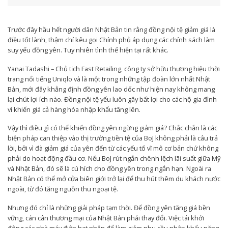
Trước đây hầu hết người dân Nhật Bản tin rằng đồng nội tệ giảm giá là
điều tốt lành, thậm chí kêu gọi Chính phủ áp dụng các chính sách làm
suy yếu đồng yên. Tuy nhiên tình thế hiện tại rất khác.
Yanai Tadashi – Chủ tịch Fast Retailing, công ty sở hữu thương hiệu thời
trang nổi tiếng Uniqlo và là một trong những tập đoàn lớn nhất Nhật
Bản, mới đây khẳng định đồng yên lao dốc như hiện nay không mang
lại chút lợi ích nào. Đồng nội tệ yếu luôn gây bất lợi cho các hộ gia đình
vì khiến giá cả hàng hóa nhập khẩu tăng lên.
Vậy thì điều gì có thể khiến đồng yên ngừng giảm giá? Chắc chắn là các
biện pháp can thiệp vào thị trường tiền tệ của BoJ không phải là câu trả
lời, bởi vì đà giảm giá của yên đến từ các yếu tố vĩ mô cơ bản chứ không
phải do hoạt động đầu cơ. Nếu BoJ rút ngắn chênh lệch lãi suất giữa Mỹ
và Nhật Bản, đó sẽ là cú hích cho đồng yên trong ngắn hạn. Ngoài ra
Nhật Bản có thể mở cửa biên giới trở lại để thu hút thêm du khách nước
ngoài, từ đó tăng nguồn thu ngoại tệ.
Nhưng đó chỉ là những giải pháp tạm thời. Để đồng yên tăng giá bền
vững, cán cân thương mại của Nhật Bản phải thay đổi. Việc tái khởi