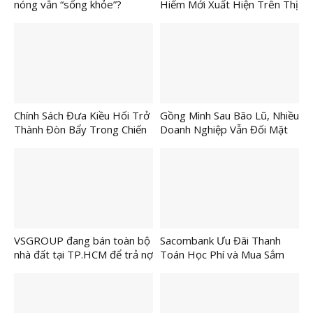
nóng vẫn “sống khỏe”?
Hiểm Mới Xuất Hiện Trên Thị
Trường TMĐT
Chính Sách Đưa Kiều Hối Trở
Gồng Mình Sau Bão Lũ, Nhiều
Thành Đòn Bẩy Trong Chiến
Doanh Nghiệp Vẫn Đối Mặt
Lược Phát Triển Nhanh Và
Nguy Cơ Đóng Cửa
Bền Vững Của TP.HCM
VSGROUP đang bán toàn bộ
Sacombank Ưu Đãi Thanh
nhà đất tại TP.HCM để trả nợ
Toán Học Phí và Mua Sắm
cho ngân hàng và nhà đầu tư.
Đầu Năm Học