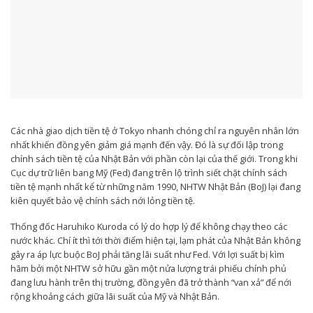
Các nhà giao dịch tiền tệ ở Tokyo nhanh chóng chỉ ra nguyên nhân lớn
nhất khiến đồng yên giảm giá mạnh đến vậy. Đó là sự đối lập trong
chính sách tiền tệ của Nhật Bản với phần còn lại của thế giới. Trong khi
Cục dự trữ liên bang Mỹ (Fed) đang trên lộ trình siết chặt chính sách
tiền tệ mạnh nhất kể từ những năm 1990, NHTW Nhật Bản (BoJ) lại đang
kiên quyết bảo vệ chính sách nới lỏng tiền tệ.
Thống đốc Haruhiko Kuroda có lý do hợp lý để không chạy theo các
nước khác. Chí ít thì tới thời điểm hiện tại, lạm phát của Nhật Bản không
gây ra áp lực buộc BoJ phải tăng lãi suất như Fed. Với lợi suất bị kìm
hãm bởi một NHTW sở hữu gần một nửa lượng trái phiếu chính phủ
đang lưu hành trên thị trường, đồng yên đã trở thành “van xả” để nới
rộng khoảng cách giữa lãi suất của Mỹ và Nhật Bản.