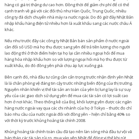
hàng có giá trị thặng dư cao hơn. Đồng thời để giảm chi phí để có thể
cạnh tranh về giá với các đối thủ như Hàn Quốc, Trung Quốc, nhiều
công ty đã dịch chuyển nhà máy ra nước ngoài. Do đó giờ đây Nhật Bản
nhập khẩu hàng điện tử nhiều hơn là xuất khẩu sang các nước châu Á
khác.
Nếu như trước đây các công ty Nhật Bản bán sản phẩm ở nước ngoài
cần đổi số USD mà họ thu được sang yên để trả tiền lương cho người
lao động thì ở thời điểm hiện tại họ lại cần nhiều ngoại hối để mua
hàng hóa nhập khẩu hơn so với lượng ngoại hối mà họ thu được từ
xuất khẩu, do đó đồng yên phải chịu áp lực xuống giá.
Bên cạnh đó, nhà đầu tư cũng cần cẩn trọng trước nhận định yên Nhật
là lá chắn phòng vệ đáng tin cậy trước những biến động của thị trường.
Nguyên nhân khiến vị thế tài sản an toàn của yên bị lung lay là sự suy
yếu của các giao dịch sử dụng yên để mua các tài sản có lợi suất cao
hơn ở nơi khác. Theo thống kê của BoJ, khối lượng yên được các ngân
hàng nước ngoài vay qua các chi nhánh của họ ở Tokyo – thước đo chỉ
báo nhu cầu của nước ngoài đối với đồng yên – hiện chỉ bằng 40% so
với thời kỳ trước khủng hoảng tài chính 2008.
Khủng hoảng tài chính toàn cầu đã tạo nên làn sóng nhà đầu tư vội vã
bán tháo các tài sản rủi ro, mua vào yên Nhật để đóng vị thế khi rút