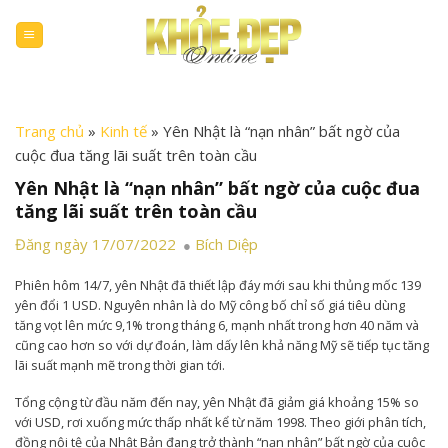
Skip
to
content
Trang chủ
»
Kinh tế
»
Yên Nhật là “nạn nhân” bất ngờ của
cuộc đua tăng lãi suất trên toàn cầu
Yên Nhật là “nạn nhân” bất ngờ của cuộc đua
tăng lãi suất trên toàn cầu
Đăng ngày 17/07/2022
Bích Diệp
Phiên hôm 14/7, yên Nhật đã thiết lập đáy mới sau khi thủng mốc 139
yên đổi 1 USD. Nguyên nhân là do Mỹ công bố chỉ số giá tiêu dùng
tăng vọt lên mức 9,1% trong tháng 6, mạnh nhất trong hơn 40 năm và
cũng cao hơn so với dự đoán, làm dấy lên khả năng Mỹ sẽ tiếp tục tăng
lãi suất mạnh mẽ trong thời gian tới.
Tổng cộng từ đầu năm đến nay, yên Nhật đã giảm giá khoảng 15% so
với USD, rơi xuống mức thấp nhất kể từ năm 1998. Theo giới phân tích,
đồng nội tệ của Nhật Bản đang trở thành “nạn nhân” bất ngờ của cuộc