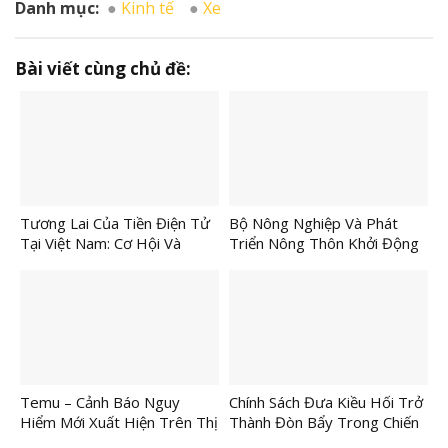
Danh mục:
Kinh tế
Xe
Bài viết cùng chủ đề:
Tương Lai Của Tiền Điện Tử
Bộ Nông Nghiệp Và Phát
Tại Việt Nam: Cơ Hội Và
Triển Nông Thôn Khởi Động
Thách Thức
Tổ Chức Lễ Hội Nông Sản
Lần Thứ I
Temu – Cảnh Báo Nguy
Chính Sách Đưa Kiều Hối Trở
Hiểm Mới Xuất Hiện Trên Thị
Thành Đòn Bẩy Trong Chiến
Trường TMĐT
Lược Phát Triển Nhanh Và