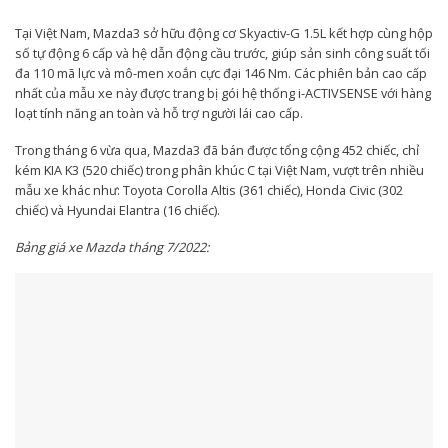
Tại Việt Nam, Mazda3 sở hữu động cơ Skyactiv-G 1.5L kết hợp cùng hộp
số tự động 6 cấp và hệ dẫn động cầu trước, giúp sản sinh công suất tối
đa 110 mã lực và mô-men xoắn cực đại 146 Nm. Các phiên bản cao cấp
nhất của mẫu xe này được trang bị gói hệ thống i-ACTIVSENSE với hàng
loạt tính năng an toàn và hỗ trợ người lái cao cấp.
Trong tháng 6 vừa qua, Mazda3 đã bán được tổng cộng 452 chiếc, chỉ
kém KIA K3 (520 chiếc) trong phân khúc C tại Việt Nam, vượt trên nhiều
mẫu xe khác như: Toyota Corolla Altis (361 chiếc), Honda Civic (302
chiếc) và Hyundai Elantra (16 chiếc).
Bảng giá xe Mazda tháng 7/2022: