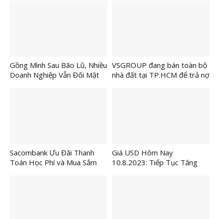
Bền Vững Của TP.HCM
Gồng Mình Sau Bão Lũ, Nhiều
VSGROUP đang bán toàn bộ
Doanh Nghiệp Vẫn Đối Mặt
nhà đất tại TP.HCM để trả nợ
Nguy Cơ Đóng Cửa
cho ngân hàng và nhà đầu tư.
Sacombank Ưu Đãi Thanh
Giá USD Hôm Nay
Toán Học Phí và Mua Sắm
10.8.2023: Tiếp Tục Tăng
Đầu Năm Học
Lên