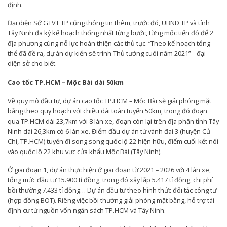
định.
Đại diện Sở GTVT TP cũng thông tin thêm, trước đó, UBND TP và tỉnh
Tây Ninh đã ký kế hoạch thống nhất từng bước, từng mốc tiến độ để 2
địa phương cùng nỗ lực hoàn thiện các thủ tục. “Theo kế hoạch tổng
thể đã đề ra, dự án dự kiến sẽ trình Thủ tướng cuối năm 2021” – đại
diện sở cho biết.
Cao tốc TP.HCM – Mộc Bài dài 50km
Về quy mô đầu tư, dự án cao tốc TP.HCM – Mộc Bài sẽ giải phóng mặt
bằng theo quy hoạch với chiều dài toàn tuyến 50km, trong đó đoạn
qua TP.HCM dài 23,7km với 8 làn xe, đoạn còn lại trên địa phận tỉnh Tây
Ninh dài 26,3km có 6 làn xe. Điểm đầu dự án từ vành đai 3 (huyện Củ
Chi, TP.HCM) tuyến đi song song quốc lộ 22 hiện hữu, điểm cuối kết nối
vào quốc lộ 22 khu vực cửa khẩu Mộc Bài (Tây Ninh).
Ở giai đoạn 1, dự án thực hiện ở giai đoạn từ 2021 – 2026 với 4 làn xe,
tổng mức đầu tư 15.900 tỉ đồng, trong đó xây lắp 5.417 tỉ đồng, chi phí
bồi thường 7.433 tỉ đồng… Dự án đầu tư theo hình thức đối tác công tư
(hợp đồng BOT). Riêng việc bồi thường giải phóng mặt bằng, hỗ trợ tái
định cư từ nguồn vốn ngân sách TP.HCM và Tây Ninh.