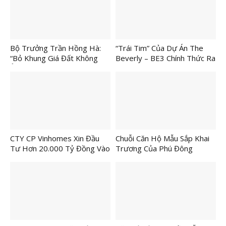
Bộ Trưởng Trần Hồng Hà:
“Trái Tim” Của Dự Án The
“Bỏ Khung Giá Đất Không
Beverly – BE3 Chính Thức Ra
Ảnh Hưởng Đến Người Dân”
Mắt
CTY CP Vinhomes Xin Đầu
Chuỗi Căn Hộ Mẫu Sắp Khai
Tư Hơn 20.000 Tỷ Đồng Vào
Trương Của Phú Đông
Cam Ranh
Group Được Hé Lộ