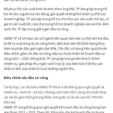
Để phục hồi sản xuất kinh doanh, theo ông Mãi, TP đang tập trung hỗ
trợ về vốn, nguồn lực lao động, giải quyết những khó khăn cụ thể của
doanh nghiệp. TP vừa tập trung hỗ trợ cho khu vực sản xuất chủ lực, có
giá trị sản xuất lớn, vừa chú trọng hỗ trợ doanh nghiệp vừa và nhỏ. Bên
cạnh đó, TP tập trung giải ngân đầu tư công.
UBND TP sẽ chỉ đạo các sở ngành liên quan làm việc cụ thể với nhà đầu
tư để rà soát từng dự án công trình, đảm bảo tiến độ khối lượng thực
hiện và phấn đấu giải ngân đạt 95%. Cân đối, sử dụng hiệu quả khoản
điều chỉnh giảm chi đầu tư công, tiếp tục hoàn thiện kế hoạch đầu tư
công 2021 – 2025. Đồng thời, TP cũng tập trung triển khai 5 nhóm
nhiệm vụ, giải pháp thu ngân sách hợp lý, vừa đảm bảo tỉ lệ thu cao
nhất có thể, vừa chăm lo nuôi dưỡng nguồn thu.
Điều chỉnh vốn đầu tư công
Tại kỳ họp, các đại biểu HĐND TP khóa X đã thông qua nghị quyết về
nhiệm vụ – kinh tế – xã hội 3 tháng cuối năm 2021 cũng như triển khai
các dự án giao thông trọng điểm, trong đó có dự án cao tốc TPHCM –
Mộc Bài
HĐND TP cũng thông qua nghị quyết kế hoạch đầu tư công trung hạn
giai đoạn 2021 – 2025. Theo đó, tổng vốn cho kế hoạch đầu tư trung