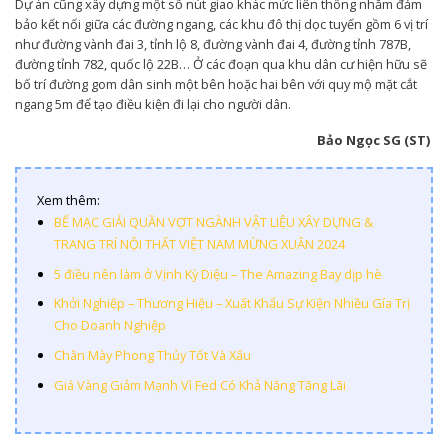
Dự án cũng xây dựng một số nút giao khác mức liên thông nhằm đảm
bảo kết nối giữa các đường ngang, các khu đô thị dọc tuyến gồm 6 vị trí
như đường vành đai 3, tỉnh lộ 8, đường vành đai 4, đường tỉnh 787B,
đường tỉnh 782, quốc lộ 22B… Ở các đoạn qua khu dân cư hiện hữu sẽ
bố trí đường gom dân sinh một bên hoặc hai bên với quy mộ mặt cắt
ngang 5m để tạo điều kiện đi lại cho người dân.
Bảo Ngọc SG (ST)
Xem thêm:
BẾ MẠC GIẢI QUẦN VỢT NGÀNH VẬT LIỆU XÂY DỰNG &
TRANG TRÍ NỘI THẤT VIỆT NAM MỪNG XUÂN 2024
5 điều nên làm ở Vịnh Kỳ Diệu – The Amazing Bay dịp hè
Khởi Nghiệp – Thương Hiệu – Xuất Khẩu Sự Kiện Nhiều Gía Trị
Cho Doanh Nghiệp
Chân Mày Phong Thủy Tốt Và Xấu
Giá Vàng Giảm Mạnh Vì Fed Có Khả Năng Tăng Lãi