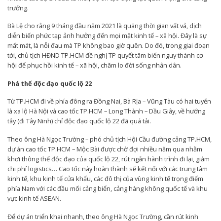
trưởng.
Bà Lệ cho rằng 9 tháng đầu năm 2021 là quãng thời gian vất vả, dịch
diễn biến phức tạp ảnh hưởng đến mọi mặt kinh tế – xã hội. Đây là sự
mất mát, là nỗi đau mà TP không bao giờ quên. Do đó, trong giai đoạn
tới, chủ tịch HĐND TP.HCM đề nghị TP quyết tâm biến nguy thành cơ
hội để phục hồi kinh tế – xã hội, chăm lo đời sống nhân dân.
Phá thế độc đạo quốc lộ 22
Từ TP.HCM đi về phía đông ra Đồng Nai, Bà Rịa – Vũng Tàu có hai tuyến
là xa lộ Hà Nội và cao tốc TP.HCM – Long Thành – Dầu Giây, về hướng
tây (đi Tây Ninh) chỉ độc đạo quốc lộ 22 đã quá tải.
Theo ông Hà Ngọc Trường – phó chủ tịch Hội Cầu đường cảng TP.HCM,
dự án cao tốc TP.HCM – Mộc Bài được chờ đợi nhiều năm qua nhằm
khơi thông thế độc đạo của quốc lộ 22, rút ngắn hành trình đi lại, giảm
chi phí logistics… Cao tốc này hoàn thành sẽ kết nối với các trung tâm
kinh tế, khu kinh tế cửa khẩu, các đô thị của vùng kinh tế trọng điểm
phía Nam với các đầu mối cảng biển, cảng hàng không quốc tế và khu
vực kinh tế ASEAN.
Để dự án triển khai nhanh, theo ông Hà Ngọc Trường, cần rút kinh