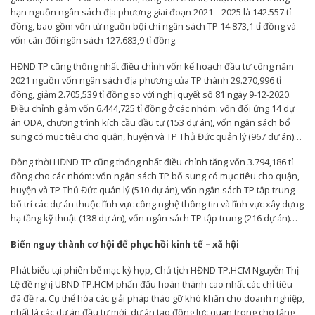
hạn nguồn ngân sách địa phương giai đoạn 2021 – 2025 là 142.557 tỉ
đồng, bao gồm vốn từ nguồn bội chi ngân sách TP 14.873,1 tỉ đồng và
vốn cân đối ngân sách 127.683,9 tỉ đồng.
HĐND TP cũng thống nhất điều chỉnh vốn kế hoạch đầu tư công năm
2021 nguồn vốn ngân sách địa phương của TP thành 29.270,996 tỉ
đồng, giảm 2.705,539 tỉ đồng so với nghị quyết số 81 ngày 9-12-2020.
Điều chỉnh giảm vốn 6.444,725 tỉ đồng ở các nhóm: vốn đối ứng 14 dự
án ODA, chương trình kích cầu đầu tư (153 dự án), vốn ngân sách bổ
sung có mục tiêu cho quận, huyện và TP Thủ Đức quản lý (967 dự án)…
Đồng thời HĐND TP cũng thống nhất điều chỉnh tăng vốn 3.794,186 tỉ
đồng cho các nhóm: vốn ngân sách TP bổ sung có mục tiêu cho quận,
huyện và TP Thủ Đức quản lý (510 dự án), vốn ngân sách TP tập trung
bố trí các dự án thuộc lĩnh vực công nghệ thông tin và lĩnh vực xây dựng
hạ tầng kỹ thuật (138 dự án), vốn ngân sách TP tập trung (216 dự án)…
Biến nguy thành cơ hội để phục hồi kinh tế – xã hội
Phát biểu tại phiên bế mạc kỳ họp, Chủ tịch HĐND TP.HCM Nguyễn Thị
Lệ đề nghị UBND TP.HCM phấn đấu hoàn thành cao nhất các chỉ tiêu
đã đề ra. Cụ thể hóa các giải pháp tháo gỡ khó khăn cho doanh nghiệp,
nhất là các dự án đầu tư mới, dự án tạo động lực quan trọng cho tăng