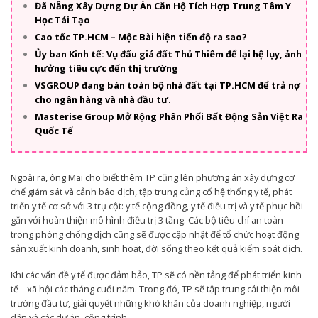
Đã Nẵng Xây Dựng Dự Án Căn Hộ Tích Hợp Trung Tâm Y
Học Tái Tạo
Cao tốc TP.HCM – Mộc Bài hiện tiến độ ra sao?
Ủy ban Kinh tế: Vụ đấu giá đất Thủ Thiêm để lại hệ lụy, ảnh
hưởng tiêu cực đến thị trường
VSGROUP đang bán toàn bộ nhà đất tại TP.HCM để trả nợ
cho ngân hàng và nhà đầu tư.
Masterise Group Mở Rộng Phân Phối Bất Động Sản Việt Ra
Quốc Tế
Ngoài ra, ông Mãi cho biết thêm TP cũng lên phương án xây dựng cơ
chế giám sát và cảnh báo dịch, tập trung củng cố hệ thống y tế, phát
triển y tế cơ sở với 3 trụ cột: y tế cộng đồng, y tế điều trị và y tế phục hồi
gắn với hoàn thiện mô hình điều trị 3 tầng. Các bộ tiêu chí an toàn
trong phòng chống dịch cũng sẽ được cập nhật để tổ chức hoạt động
sản xuất kinh doanh, sinh hoạt, đời sống theo kết quả kiểm soát dịch.
Khi các vấn đề y tế được đảm bảo, TP sẽ có nền tảng để phát triển kinh
tế – xã hội các tháng cuối năm. Trong đó, TP sẽ tập trung cải thiện môi
trường đầu tư, giải quyết những khó khăn của doanh nghiệp, người
dân và các dự án, công trình.