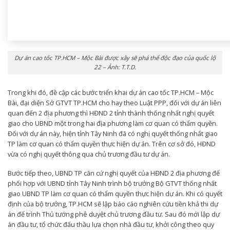
Dự án cao tốc TP.HCM – Mộc Bài được xây sẽ phá thể độc đạo của quốc lộ
22 – Ảnh: T.T.D.
Trong khi đó, đề cập các bước triển khai dự án cao tốc TP.HCM – Mộc
Bài, đại diện Sở GTVT TP.HCM cho hay theo Luật PPP, đối với dự án liên
quan đến 2 địa phương thì HĐND 2 tỉnh thành thống nhất nghị quyết
giao cho UBND một trong hai địa phương làm cơ quan có thẩm quyền.
Đối với dự án này, hiện tỉnh Tây Ninh đã có nghị quyết thống nhất giao
TP làm cơ quan có thẩm quyền thực hiện dự án. Trên cơ sở đó, HĐND
vừa có nghị quyết thông qua chủ trương đầu tư dự án.
Bước tiếp theo, UBND TP căn cứ nghị quyết của HĐND 2 địa phương để
phối hợp với UBND tỉnh Tây Ninh trình bộ trưởng Bộ GTVT thống nhất
giao UBND TP làm cơ quan có thẩm quyền thực hiện dự án. Khi có quyết
định của bộ trưởng, TP.HCM sẽ lập báo cáo nghiên cứu tiền khả thi dự
án để trình Thủ tướng phê duyệt chủ trương đầu tư. Sau đó mới lập dự
án đầu tư, tổ chức đấu thầu lựa chọn nhà đầu tư, khởi công theo quy