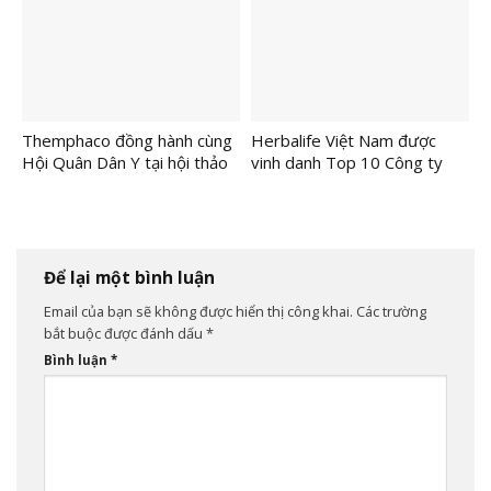
Chính Thức Lộ Diện
Themphaco đồng hành cùng
Herbalife Việt Nam được
Hội Quân Dân Y tại hội thảo
vinh danh Top 10 Công ty
khoa học về dinh dưỡng học
Thực phẩm Uy tín lần thứ
đường
năm liên tiếp
Để lại một bình luận
Email của bạn sẽ không được hiển thị công khai.
Các trường
bắt buộc được đánh dấu
*
Bình luận
*