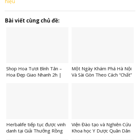
hiệu
Bài viết cùng chủ đề:
Shop Hoa Tươi Bình Tân –
Một Ngày Khám Phá Hà Nội
Hoa Đẹp Giao Nhanh 2h |
Và Sài Gòn Theo Cách “Chất”
Shop Hoa Hướng Dương
Hơn Bao Giờ Hết
Herbalife tiếp tục được vinh
Viện Đào tạo và Nghiên Cứu
danh tại Giải Thưởng Rồng
Khoa học Y Dược Quân Dân
Vàng 2026
Y Dâng Hương Tri Ân Đại