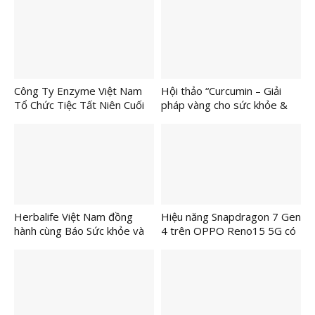
Danh Y Hải Thượng Lãn Ông
Công Ty Enzyme Việt Nam
Hội thảo “Curcumin – Giải
Tổ Chức Tiệc Tất Niên Cuối
pháp vàng cho sức khỏe &
Năm
sắc đẹp từ bên trong”: Kết
nối khoa học với lối sống hiện
đại
Herbalife Việt Nam đồng
Hiệu năng Snapdragon 7 Gen
hành cùng Báo Sức khỏe và
4 trên OPPO Reno15 5G có
Đời sống tổ chức Lễ Trao
đủ mạnh cho game và đa
Giải Cuộc Thi “Tôi Khỏe Đẹp
nhiệm?
Hơn 2025” vinh danh 12 ứng
viên xuất sắc nhất từ hơn
4.000 bài dự thi