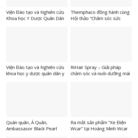
Viện Đào tạo và Nghiên cứu
Themphaco đồng hành cùng
Khoa học Y Dược Quân Dân
Hội thảo “Chăm sóc sức
Y kỷ niệm 81 năm Ngày
khỏe cộng đồng – Giải pháp
thành lập Quân đội nhân dân
từ Y học cổ truyền”
Việt Nam (22/12/1944 –
22/12/2025)
Viện Đào tạo và Nghiên cứu
RiHair Spray – Giải pháp
khoa học y dược quân dân y
chăm sóc và nuôi dưỡng mái
hiện thực hóa nghị quyết 72-
tóc chắc khỏe từ Nhật Bản ra
NQ/TW Bằng dự án “Chăm
mắt tại Việt Nam
sóc sức khỏe cộng đồng –
Giải pháp từ y học cổ truyền”
Quán quân, Á Quân,
Ra mắt sản phẩm “Xe Điện
Ambassasor Black Pearl
Wcar” tại Hoàng Minh Wcar
Nexttop Model Kids 2025