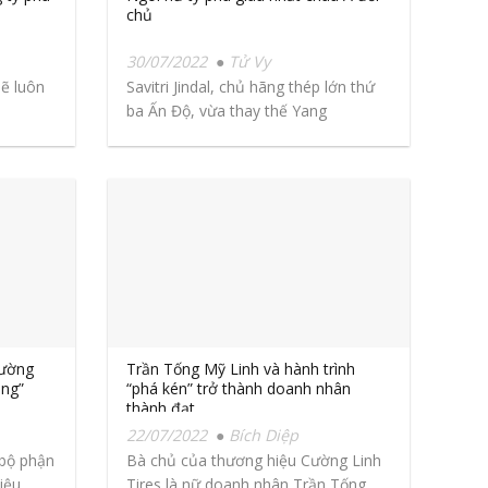
chủ
30/07/2022
Tử Vy
sẽ luôn
Savitri Jindal, chủ hãng thép lớn thứ
ba Ấn Độ, vừa thay thế Yang
Huiyan,...
rường
Trần Tống Mỹ Linh và hành trình
ăng”
“phá kén” trở thành doanh nhân
thành đạt
22/07/2022
Bích Diệp
 bộ phận
Bà chủ của thương hiệu Cường Linh
ệu...
Tires là nữ doanh nhân Trần Tống