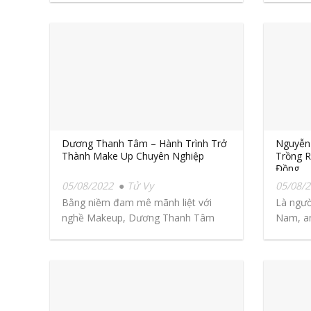
Dương Thanh Tâm – Hành Trình Trở
Nguyễn
Thành Make Up Chuyên Nghiệp
Trồng 
Đồng
05/08/2022
Tử Vy
05/08/
Bằng niềm đam mê mãnh liệt với
Là ngư
nghề Makeup, Dương Thanh Tâm
Nam, a
quyết dùng cả...
ra...