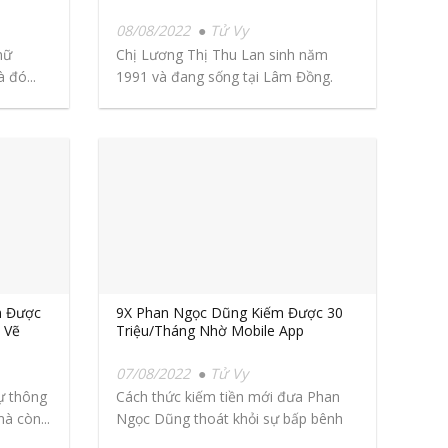
08/08/2022
Tử Vy
nữ
Chị Lương Thị Thu Lan sinh năm
 đó...
1991 và đang sống tại Lâm Đồng.
Chị...
m Được
9X Phan Ngọc Dũng Kiếm Được 30
 Vẽ
Triệu/Tháng Nhờ Mobile App
07/08/2022
Tử Vy
ự thông
Cách thức kiếm tiền mới đưa Phan
à còn...
Ngọc Dũng thoát khỏi sự bấp bênh
của...