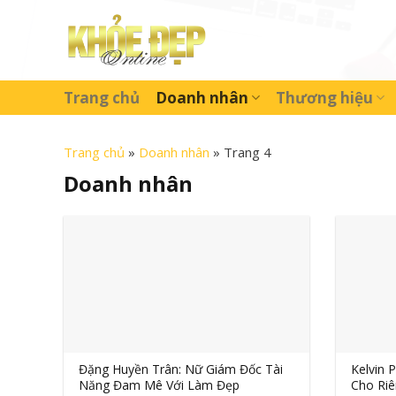
Skip
to
content
Trang chủ
Doanh nhân
Thương hiệu
Trang chủ
»
Doanh nhân
»
Trang 4
Doanh nhân
Đặng Huyền Trân: Nữ Giám Đốc Tài
Kelvin
Năng Đam Mê Với Làm Đẹp
Cho Riê