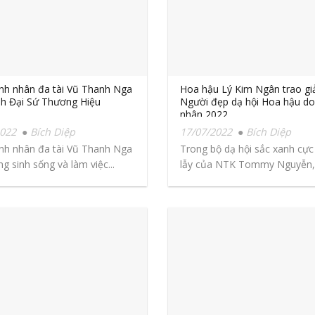
h nhân đa tài Vũ Thanh Nga
Hoa hậu Lý Kim Ngân trao gi
nh Đại Sứ Thương Hiệu
Người đẹp dạ hội Hoa hậu d
nhân 2022
2022
Bích Diệp
17/07/2022
Bích Diệp
h nhân đa tài Vũ Thanh Nga
Trong bộ dạ hội sắc xanh cực
g sinh sống và làm việc...
lẫy của NTK Tommy Nguyễn
hậu...