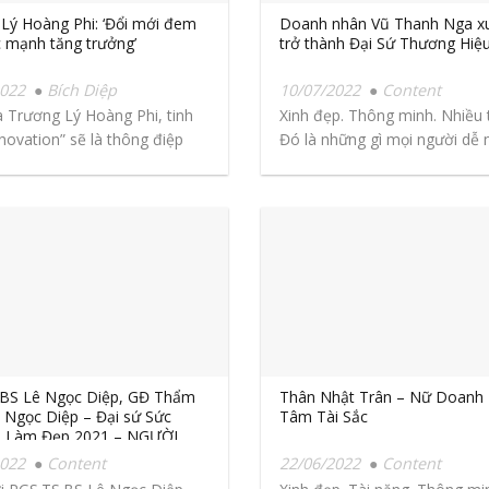
Lý Hoàng Phi: ‘Đổi mới đem
Doanh nhân Vũ Thanh Nga xu
 mạnh tăng trưởng’
trở thành Đại Sứ Thương Hiệ
2022
Bích Diệp
10/07/2022
Content
 Trương Lý Hoàng Phi, tinh
Xinh đẹp. Thông minh. Nhiều t
nnovation” sẽ là thông điệp
Đó là những gì mọi người dễ n
ốt...
.BS Lê Ngọc Diệp, GĐ Thẩm
Thân Nhật Trân – Nữ Doanh
 Ngọc Diệp – Đại sứ Sức
Tâm Tài Sắc
à Làm Đẹp 2021 – NGƯỜI
 TÂM TẦM TÀI
2022
Content
22/06/2022
Content