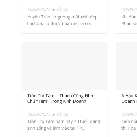
10/08/2022
Tử Vy
10/08/
Huyền Trân có gương mặt xinh đẹp,
Khi đàn
hài hòa, cô được nhận xét là có...
Phan sin
Trần Thị Tâm – Thành Công Nhờ
Á Hậu K
Chữ “Tâm” Trong Kinh Doanh
Doanh N
08/08/2022
Tử Vy
08/08/
Trần Thị Tâm năm nay 44 tuổi, đang
Tiếp nố
sinh sống và làm việc tại TP....
thi Hoa