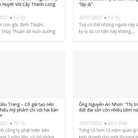
 Huyết Với Cây Thanh Long
“lập dị”
2022
Tử Vy
30/07/2022
Tử Vy
i con gốc Bình Thuận,
Tuy có thể những người này 
 Thùy Thuận đã nuôi dưỡng
kỳ lạ dù có tiền hay không,...
ình ước...
Kiều Trang – Cô gái tạo nên
Ông Nguyễn An Nhơn: “Thị t
hiệu mỹ phẩm chỉ với hai bàn
đất đai vẫn còn nhiều tiềm n
ng
2022
Tử Vy
25/07/2022
Bích Diệp
nh công ty phát triển bền
Từng có hơn 15 năm quản lý
ng 7 năm liền, có hệ thống...
kinh doanh cho một thương hi