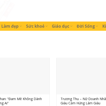
Làm đẹp
Sức khoẻ
Giáo dục
Đời Sống
K
 Phan: “Đam Mê Không Dành
Trương Thu – Nữ Doanh Nhâ
ng Ai”
Giàu Cảm Hứng Làm Giàu