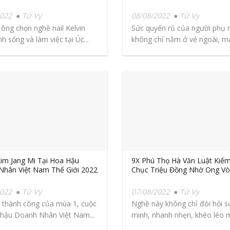
2022
Tử Vy
08/08/2022
Tử Vy
 ông chọn nghề nail Kelvin
Sức quyến rũ của người phụ 
h sống và làm việc tại Úc...
không chỉ nằm ở vẻ ngoài, mà
im Jang Mi Tại Hoa Hậu
9X Phú Thọ Hà Văn Luật Kiế
hân Việt Nam Thế Giới 2022
Chục Triệu Đồng Nhờ Ong Vò
2022
Tử Vy
07/08/2022
Tử Vy
i thành công của mùa 1, cuộc
Nghề này không chỉ đòi hỏi s
 hậu Doanh Nhân Việt Nam...
minh, nhanh nhẹn, khéo léo m