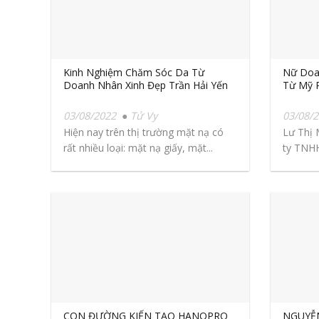
Kinh Nghiệm Chăm Sóc Da Từ
Nữ Doa
Doanh Nhân Xinh Đẹp Trần Hải Yến
Từ Mỹ 
03/08/2022
Tử Vy
03/08/
Hiện nay trên thị trường mặt nạ có
Lư Thị 
rất nhiều loại: mặt nạ giấy, mặt...
ty TNHH
CON ĐƯỜNG KIẾN TẠO HANOPRO
NGUYỄN