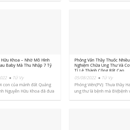
 Hữu Khoa – Nhờ Mô Hình
Phỏng Vấn Thầy Thuốc Nhiều
Rau Baby Mà Thu Nhập 7 Tỷ
Nghiệm Chữa Ung Thư Và Co
Tỉ Lệ Thành Công Rất Cao
2022
Tử Vy
05/08/2022
Tử Vy
ời con của mảnh đất Quảng
Phóng Viên(PV): Thưa thầy Ha
nh Nguyễn Hữu Khoa đã đưa
ung thư là bệnh mà BV(bệnh v
phát hiện...