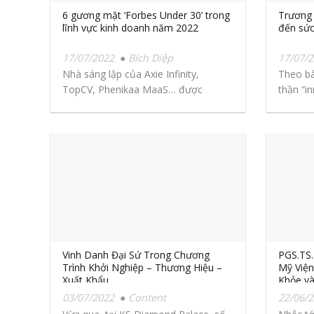
6 gương mặt ‘Forbes Under 30’ trong
Trương 
lĩnh vực kinh doanh năm 2022
đến sức
17/07/2022
Bích Diệp
17/07/
Nhà sáng lập của Axie Infinity,
Theo bà
TopCV, Phenikaa MaaS… được
thần “i
Forbes Việt Nam vinh danh...
xuyên su
Vinh Danh Đại Sứ Trong Chương
PGS.TS
Trình Khởi Nghiệp – Thương Hiệu –
Mỹ Viện
Xuất Khẩu
Khỏe v
PHỤ NỮ
03/07/2022
Content
22/06/