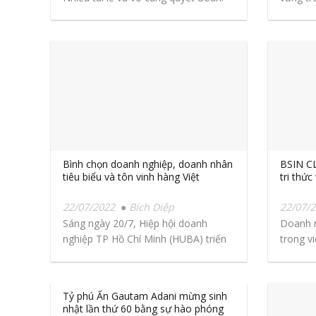
Đó...
Bình chọn doanh nghiệp, doanh nhân
BSIN C
tiêu biểu và tôn vinh hàng Việt
tri thức
22/07/2022
Bích Diệp
22/07/
Sáng ngày 20/7, Hiệp hội doanh
Doanh n
nghiệp TP Hồ Chí Minh (HUBA) triển
trong vi
khai Cuộc...
Tỷ phú Ấn Gautam Adani mừng sinh
nhật lần thứ 60 bằng sự hào phóng