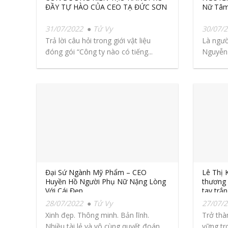
ĐẦY TỰ HÀO CỦA CEO TẠ ĐỨC SƠN
Nữ Tâm
31/07/2022
Tử Vy
30/07/
Trả lời câu hỏi trong giới vật liệu
Là ngườ
đóng gói “Công ty nào có tiếng...
Nguyễn
trong m
Đại Sứ Ngành Mỹ Phẩm – CEO
Lê Thị 
Huyền Hồ Người Phụ Nữ Nặng Lòng
thương 
Với Cái Đẹp
tay trắ
28/07/2022
Tử Vy
27/07/
Xinh đẹp. Thông minh. Bản lĩnh.
Trở thà
Nhiều tài lẻ và vô cùng quyết đoán.
vững tro