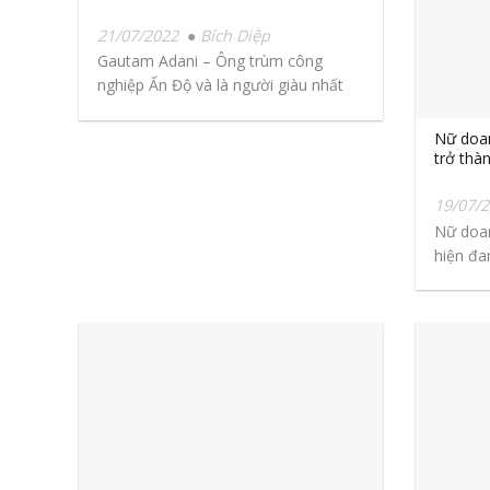
21/07/2022
Bích Diệp
Gautam Adani – Ông trùm công
nghiệp Ấn Độ và là người giàu nhất
châu...
Nữ doan
trở thà
19/07/
Nữ doan
hiện đan