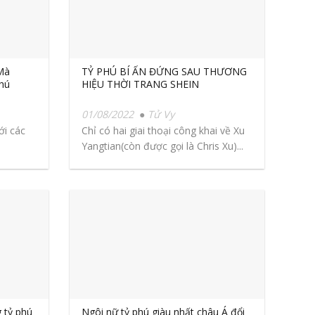
Mà
TỶ PHÚ BÍ ẨN ĐỨNG SAU THƯƠNG
hú
HIỆU THỜI TRANG SHEIN
01/08/2022
Tử Vy
ới các
Chỉ có hai giai thoại công khai về Xu
Yangtian(còn được gọi là Chris Xu)...
g tỷ phú
Ngôi nữ tỷ phú giàu nhất châu Á đổi