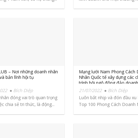
LUB – Nơi những doanh nhân
Mạng lưới Nam Phong Cách
 và bản lĩnh hội tụ
Nhân Quốc tế xây dựng các 
trình hội ngộ đông đảo doan
2022
Bích Diệp
21/07/2022
Bích Diệp
hân đóng vai trò quan trọng
Luôn bắt nhịp và đón đầu xu
ệc chia sẻ tri thức, là động...
Top 100 Phong Cách Doanh
trên...