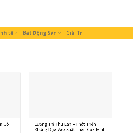
inh tế
Bất Động Sản
Giải Trí
n Có
Lương Thị Thu Lan – Phát Triển
Không Dựa Vào Xuất Thân Của Mình