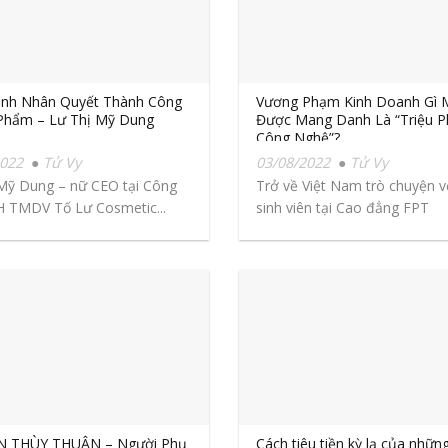
nh Nhân Quyết Thành Công
Vương Phạm Kinh Doanh Gì 
Phẩm – Lư Thị Mỹ Dung
Được Mang Danh Là “Triệu P
Công Nghệ”?
2022
Tử Vy
03/08/2022
Tử Vy
Mỹ Dung – nữ CEO tại Công
Trở về Việt Nam trò chuyện v
 TMDV Tố Lư Cosmetic...
sinh viên tại Cao đẳng FPT
Polytechnic...
 THÙY THUẬN – Người Phụ
Cách tiêu tiền kỳ lạ của nhữn